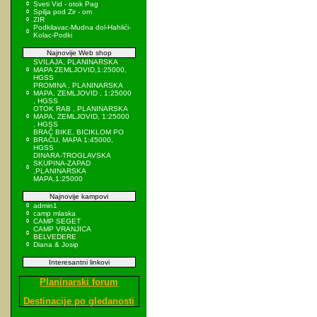
Sveti Vid - otok Pag
Spilja pod Zir - om
ZIR
Podkilavac-Mudna dol-Hahlići-
Kolac-Podki
Najnovije Web shop
SVILAJA, PLANINARSKA
MAPA ZEMLJOVID,1:25000,
HGSS
PROMINA , PLANINARSKA
MAPA, ZEMLJOVID , 1:25000
, HGSS
OTOK RAB , PLANINARSKA
MAPA, ZEMLJOVID, 1:25000
, HGSS
BRAČ BIKE, BICIKLOM PO
BRAČU, MAPA 1:45000,
HGSS
DINARA-TROGLAVSKA
SKUPINA-ZAPAD
,PLANINARSKA
MAPA,1:25000
Najnovije kampovi
admin1
camp mlaska
CAMP SEGET
CAMP VRANJICA
BELVEDERE
Diana & Josip
Interesantni linkovi
Planinarski forum
Destinacije po gledanosti