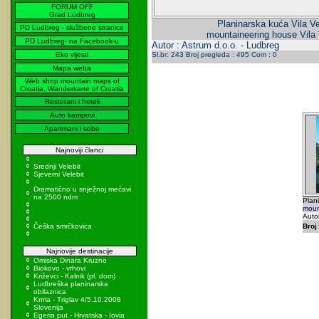
FORUM OFF
Grad Ludbreg
Planinarska kuća Vila Ve
PD Ludbreg - službene stranice
mountaineering house Vila 
PD Ludbreg- na Facebook-u
Autor : Astrum d.o.o. - Ludbreg
Eko vijesti
Sl.br: 243 Broj pregleda : 495 Com : 0
Mapa weba
Web shop mountain maps of
Croatia, Wanderkarte of Croatia
Restorani i hoteli
Auto kampovi
Apartmani i sobe
Najnoviji članci
Srednji Velebit
Sjeverni Velebit
Dramatično u snježnoj mećavi
na 2500 ndm
Plani
moun
Autor
Češka smrčkovica
Broj 
Najnovije destinacije
Omiska Dinara Kruzno
Biokovo - vrhovi
Križevci - Kalnik (pl. dom)
Ludbreška planinarska
obilaznica
Krma - Triglav 4/5.10.2008
Slovenija
Egeria put - Hrvatska - Iovia