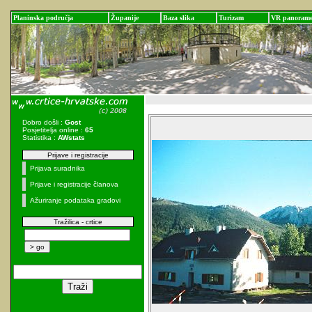
Planinska područja
Županije
Baza slika
Turizam
VR panoram
Dobro došli :
Gost
Posjetitelja online :
65
Statistika :
AWstats
Prijave i registracije
Prijava suradnika
Prijave i registracije članova
Ažuriranje podataka gradovi
Tražilica - crtice