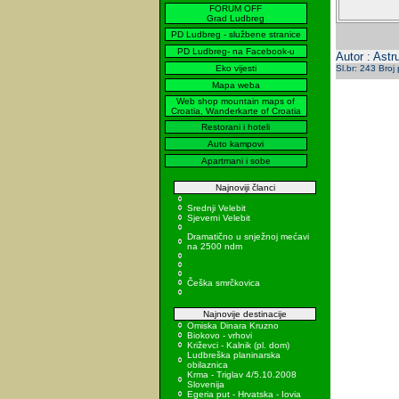
FORUM OFF
Grad Ludbreg
PD Ludbreg - službene stranice
PD Ludbreg- na Facebook-u
Autor : Astr
Eko vijesti
Sl.br: 243 Broj
Mapa weba
Web shop mountain maps of
Croatia, Wanderkarte of Croatia
Restorani i hoteli
Auto kampovi
Apartmani i sobe
Najnoviji članci
Srednji Velebit
Sjeverni Velebit
Dramatično u snježnoj mećavi
na 2500 ndm
Češka smrčkovica
Najnovije destinacije
Omiska Dinara Kruzno
Biokovo - vrhovi
Križevci - Kalnik (pl. dom)
Ludbreška planinarska
obilaznica
Krma - Triglav 4/5.10.2008
Slovenija
Egeria put - Hrvatska - Iovia