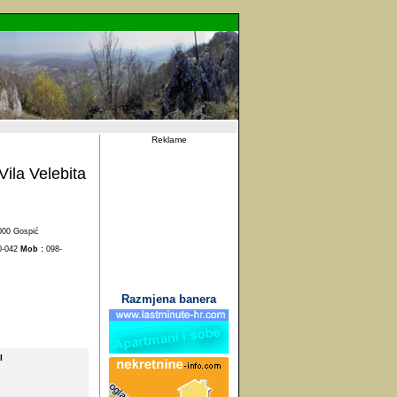
Reklame
Vila Velebita
000 Gospić
0-042
Mob :
098-
Razmjena banera
I