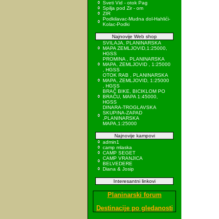
Sveti Vid - otok Pag
Spilja pod Zir - om
ZIR
Podkilavac-Mudna dol-Hahlići-
Kolac-Podki
Najnovije Web shop
SVILAJA, PLANINARSKA
MAPA ZEMLJOVID,1:25000,
HGSS
PROMINA , PLANINARSKA
MAPA, ZEMLJOVID , 1:25000
, HGSS
OTOK RAB , PLANINARSKA
MAPA, ZEMLJOVID, 1:25000
, HGSS
BRAČ BIKE, BICIKLOM PO
BRAČU, MAPA 1:45000,
HGSS
DINARA-TROGLAVSKA
SKUPINA-ZAPAD
,PLANINARSKA
MAPA,1:25000
Najnovije kampovi
admin1
camp mlaska
CAMP SEGET
CAMP VRANJICA
BELVEDERE
Diana & Josip
Interesantni linkovi
Planinarski forum
Destinacije po gledanosti