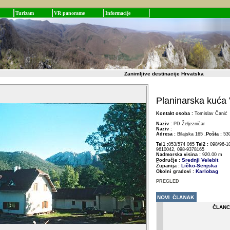
Turizam
VR panorame
Informacije
Zanimljive destinacije Hrvatska
Planinarska kuća 
Kontakt osoba :
Tomislav Čanić
Naziv :
PD Željezničar
Naziv :
Adresa :
Bilajska 165 ,
Pošta :
53
Tel1 :
053/574 065
Tel2 :
098/96-1
9610042, 098-9378165
Nadmorska visina :
920.00 m
Srednji Velebit
Područje :
Ličko-Senjska
Županija :
Karlobag
Okolni gradovi :
PREGLED
ČLANC