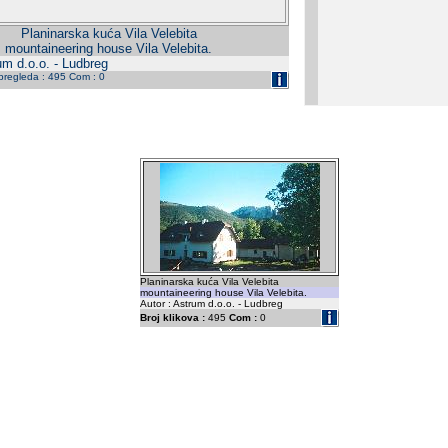
Planinarska kuća Vila Velebita
mountaineering house Vila Velebita.
um d.o.o. - Ludbreg
 pregleda : 495 Com : 0
Planinarska kuća Vila Velebita
mountaineering house Vila Velebita.
Autor : Astrum d.o.o. - Ludbreg
Broj klikova :
495
Com :
0