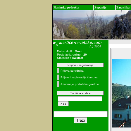
Planinska područja
Županije
Baza slika
Dobro došli :
Gost
Posjetitelja online :
20
Statistika :
AWstats
Prijave i registracije
Prijava suradnika
Prijave i registracije članova
Ažuriranje podataka gradovi
Tražilica - crtice