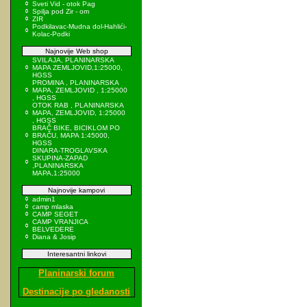
Sveti Vid - otok Pag
Spilja pod Zir - om
ZIR
Podkilavac-Mudna dol-Hahlići-
Kolac-Podki
Najnovije Web shop
SVILAJA, PLANINARSKA
MAPA ZEMLJOVID,1:25000,
HGSS
PROMINA , PLANINARSKA
MAPA, ZEMLJOVID , 1:25000
, HGSS
OTOK RAB , PLANINARSKA
MAPA, ZEMLJOVID, 1:25000
, HGSS
BRAČ BIKE, BICIKLOM PO
BRAČU, MAPA 1:45000,
HGSS
DINARA-TROGLAVSKA
SKUPINA-ZAPAD
,PLANINARSKA
MAPA,1:25000
Najnovije kampovi
admin1
camp mlaska
CAMP SEGET
CAMP VRANJICA
BELVEDERE
Diana & Josip
Interesantni linkovi
Planinarski forum
Destinacije po gledanosti