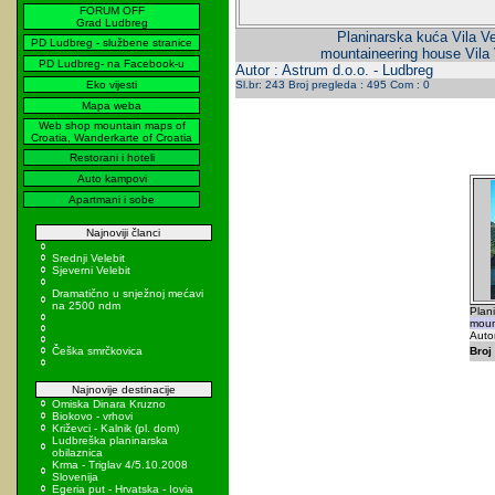
FORUM OFF
Grad Ludbreg
Planinarska kuća Vila Ve
PD Ludbreg - službene stranice
mountaineering house Vila 
PD Ludbreg- na Facebook-u
Autor : Astrum d.o.o. - Ludbreg
Eko vijesti
Sl.br: 243 Broj pregleda : 495 Com : 0
Mapa weba
Web shop mountain maps of
Croatia, Wanderkarte of Croatia
Restorani i hoteli
Auto kampovi
Apartmani i sobe
Najnoviji članci
Srednji Velebit
Sjeverni Velebit
Dramatično u snježnoj mećavi
na 2500 ndm
Plani
moun
Autor
Češka smrčkovica
Broj 
Najnovije destinacije
Omiska Dinara Kruzno
Biokovo - vrhovi
Križevci - Kalnik (pl. dom)
Ludbreška planinarska
obilaznica
Krma - Triglav 4/5.10.2008
Slovenija
Egeria put - Hrvatska - Iovia