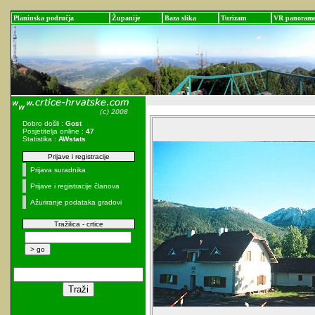
Planinska područja
Županije
Baza slika
Turizam
VR panoram
Dobro došli :
Gost
Posjetitelja online :
47
Statistika :
AWstats
Prijave i registracije
Prijava suradnika
Prijave i registracije članova
Ažuriranje podataka gradovi
Tražilica - crtice