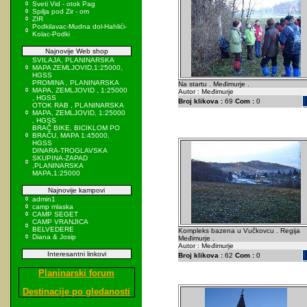
Sveti Vid - otok Pag
Spilja pod Zir - om
ZIR
Podkilavac-Mudna dol-Hahlići-
Kolac-Podki
Najnovije Web shop
SVILAJA, PLANINARSKA
MAPA ZEMLJOVID,1:25000,
HGSS
PROMINA , PLANINARSKA
Na startu . Međimurje .
MAPA, ZEMLJOVID , 1:25000
Autor : Međimurje
, HGSS
Broj klikova :
69
Com :
0
OTOK RAB , PLANINARSKA
MAPA, ZEMLJOVID, 1:25000
, HGSS
BRAČ BIKE, BICIKLOM PO
BRAČU, MAPA 1:45000,
HGSS
DINARA-TROGLAVSKA
SKUPINA-ZAPAD
,PLANINARSKA
MAPA,1:25000
Najnovije kampovi
admin1
camp mlaska
CAMP SEGET
CAMP VRANJICA
BELVEDERE
Kompleks bazena u Vučkovcu . Regija
Diana & Josip
Međimurje .
Autor : Međimurje
Interesantni linkovi
Broj klikova :
62
Com :
0
Planinarski forum
Destinacije po gledanosti