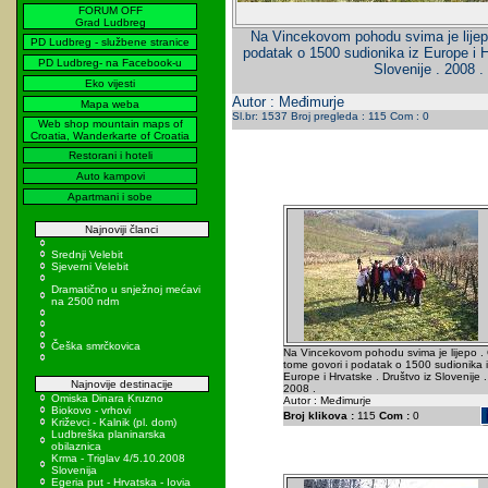
FORUM OFF
Grad Ludbreg
Na Vincekovom pohodu svima je lijepo
PD Ludbreg - službene stranice
podatak o 1500 sudionika iz Europe i H
PD Ludbreg- na Facebook-u
Slovenije . 2008 .
Eko vijesti
Autor : Međimurje
Mapa weba
Sl.br: 1537 Broj pregleda : 115 Com : 0
Web shop mountain maps of
Croatia, Wanderkarte of Croatia
Restorani i hoteli
Auto kampovi
Apartmani i sobe
Najnoviji članci
Srednji Velebit
Sjeverni Velebit
Dramatično u snježnoj mećavi
na 2500 ndm
Češka smrčkovica
Na Vincekovom pohodu svima je lijepo .
tome govori i podatak o 1500 sudionika i
Europe i Hrvatske . Društvo iz Slovenije .
Najnovije destinacije
2008 .
Omiska Dinara Kruzno
Autor : Međimurje
Biokovo - vrhovi
Broj klikova :
115
Com :
0
Križevci - Kalnik (pl. dom)
Ludbreška planinarska
obilaznica
Krma - Triglav 4/5.10.2008
Slovenija
Egeria put - Hrvatska - Iovia