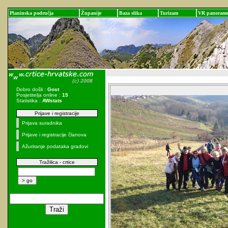
Planinska područja
Županije
Baza slika
Turizam
VR panoram
Dobro došli :
Gost
Posjetitelja online :
15
Statistika :
AWstats
Prijave i registracije
Prijava suradnika
Prijave i registracije članova
Ažuriranje podataka gradovi
Tražilica - crtice