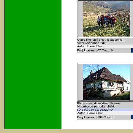
Ovdje smo sreli ekipu iz Slovenije .
Vincekov pohod 2008 .
Autor : Damir Klarić
Broj klikova :
67
Com :
0
Klet u starinskom stilu . Na trasi
Vincekovog pohoda . 2008 .
NASTAVLJA SE USKORO
Autor : Damir Klarić
Broj klikova :
102
Com :
0