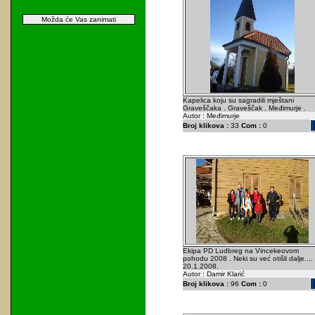
Možda će Vas zanimati
Kapelica koju su sagradili mještani
Graveščaka . Graveščak . Međimurje .
Autor : Međimurje
Broj klikova :
33
Com :
0
Ekipa PD Ludbreg na Vincekeovom
pohodu 2008 . Neki su već otišli dalje....
20.1.2008.
Autor : Damir Klarić
Broj klikova :
96
Com :
0