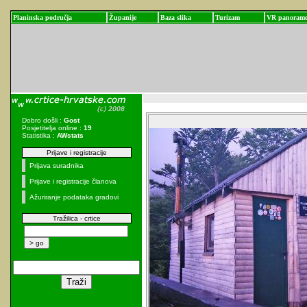
Planinska područja
Županije
Baza slika
Turizam
VR panoram
Dobro došli :
Gost
Posjetitelja online :
19
Statistika :
AWstats
Prijave i registracije
Prijava suradnika
Prijave i registracije članova
Ažuriranje podataka gradovi
Tražilica - crtice