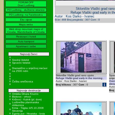
FORUM OFF
Grad Ludbreg
Sklonište Vlaški grad rano 
PD Ludbreg - službene stranice
Refuge Vlaški grad early in th
PD Ludbreg- na Facebook-u
Autor : Kos Darko - Ivanec
Eko vijesti
Sl.br: 468 Broj pregleda : 307 Com : 0
Mapa weba
Web shop mountain maps of
Croatia, Wanderkarte of Croatia
Restorani i hoteli
Auto kampovi
Apartmani i sobe
Najnoviji članci
Srednji Velebit
Sjeverni Velebit
Dramatično u snježnoj mećavi
na 2500 ndm
Sklonište Vlaški grad rano ujutro .
Spav
Refuge Vlaški grad early in the morning .
smje
Autor : Kos Darko - Ivanec
Overn
Češka smrčkovica
slee
Broj klikova :
307
Com :
0
Autor
Broj 
Najnovije destinacije
Omiska Dinara Kruzno
Biokovo - vrhovi
Križevci - Kalnik (pl. dom)
Ludbreška planinarska
obilaznica
Krma - Triglav 4/5.10.2008
Slovenija
Egeria put - Hrvatska - Iovia