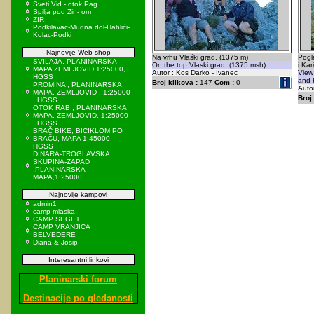
Sveti Vid - otok Pag
Spilja pod Zir - om
ZIR
Podkilavac-Mudna dol-Hahlići-
Kolac-Podki
Najnovije Web shop
Na vrhu Vlaški grad. (1375 m)
Pogl
SVILAJA, PLANINARSKA
On the top Vlaski grad. (1375 msh)
i Kar
MAPA ZEMLJOVID,1:25000,
Autor : Kos Darko - Ivanec
View
HGSS
and 
Broj klikova :
147
Com :
0
PROMINA , PLANINARSKA
Autor
MAPA, ZEMLJOVID , 1:25000
Broj 
, HGSS
OTOK RAB , PLANINARSKA
MAPA, ZEMLJOVID, 1:25000
, HGSS
BRAČ BIKE, BICIKLOM PO
BRAČU, MAPA 1:45000,
HGSS
DINARA-TROGLAVSKA
SKUPINA-ZAPAD
,PLANINARSKA
MAPA,1:25000
Najnovije kampovi
admin1
camp mlaska
CAMP SEGET
CAMP VRANJICA
BELVEDERE
Diana & Josip
Interesantni linkovi
Planinarski forum
Destinacije po gledanosti