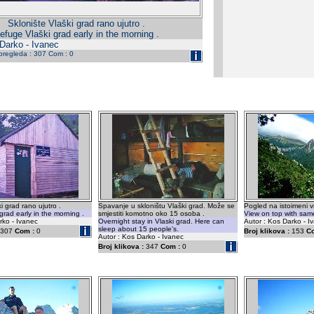
Sklonište Vlaški grad rano ujutro .
efuge Vlaški grad early in the morning .
 Darko - Ivanec
 pregleda : 307 Com : 0
i grad rano ujutro .
Spavanje u skloništu Vlaški grad. Može se
Pogled na istoimeni v
grad early in the morning .
smjestiti komotno oko 15 osoba .
View on top with sam
rko - Ivanec
Overnight stay in Vlaski grad. Here can
Autor : Kos Darko - I
sleep about 15 people's.
307
Com :
0
Broj klikova :
153
C
Autor : Kos Darko - Ivanec
Broj klikova :
347
Com :
0