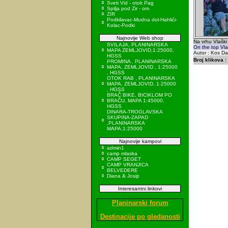
Sveti Vid - otok Pag
Spilja pod Zir - om
ZIR
Podkilavac-Mudna dol-Hahlići-
Kolac-Podki
Najnovije Web shop
Na vrhu Vlaški
SVILAJA, PLANINARSKA
On the top Vla
MAPA ZEMLJOVID,1:25000,
Autor : Kos Da
HGSS
Broj klikova :
PROMINA , PLANINARSKA
MAPA, ZEMLJOVID , 1:25000
, HGSS
OTOK RAB , PLANINARSKA
MAPA, ZEMLJOVID, 1:25000
, HGSS
BRAČ BIKE, BICIKLOM PO
BRAČU, MAPA 1:45000,
HGSS
DINARA-TROGLAVSKA
SKUPINA-ZAPAD
,PLANINARSKA
MAPA,1:25000
Najnovije kampovi
admin1
camp mlaska
CAMP SEGET
CAMP VRANJICA
BELVEDERE
Diana & Josip
Interesantni linkovi
Planinarski forum
Destinacije po gledanosti