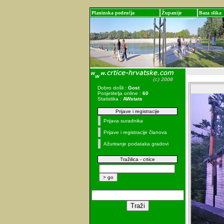
Planinska područja
Županije
Baza slika
Dobro došli :
Gost
Posjetitelja online :
60
Statistika :
AWstats
Prijave i registracije
Prijava suradnika
Prijave i registracije članova
Ažuriranje podataka gradovi
Tražilica - crtice