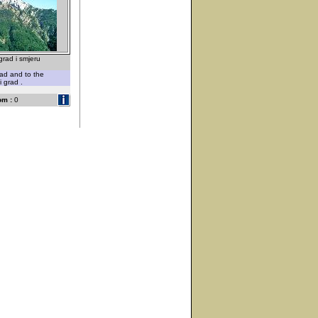
grad i smjeru
rad and to the
i grad .
om :
0