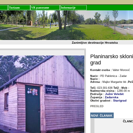
Turizam
VR panorame
Informacije
Zanimljive destinacije Hrvatska
Planinarsko skloni
grad
Kontakt osoba :
Valter Morović
Naziv :
PD Paklenica - Zadar
Naziv :
Adresa :
Majke Margarite bb ,
Poš
Tel1 :
023-301-636
Tel2 :
Mob :
Nadmorska visina :
1280.00 m
Južni Velebit
Područje :
Zadarska
Županija :
Starigrad
Okolni gradovi :
PREGLED
ČLANC