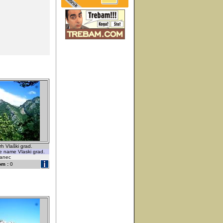
rh Vlaški grad.
e name Vlaski grad.
vanec
om :
0