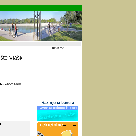
Reklame
šte Vlaški
ta :
23000 Zadar
Razmjena banera
I