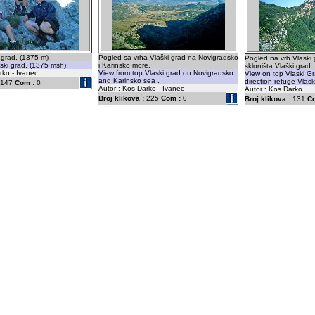
 grad. (1375 m)
Pogled sa vrha Vlaški grad na Novigradsko
Pogled na vrh Vlaski 
ski grad. (1375 msh)
i Karinsko more.
skloništa Vlaški grad .
rko - Ivanec
View from top Vlaski grad on Novigradsko
View on top Vlaski G
and Karinsko sea .
direction refuge Vlask
147
Com :
0
Autor : Kos Darko - Ivanec
Autor : Kos Darko
Broj klikova :
225
Com :
0
Broj klikova :
131
C