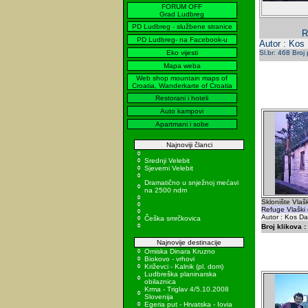
FORUM OFF
Grad Ludbreg
PD Ludbreg - službene stranice
R
PD Ludbreg- na Facebook-u
Autor : Kos
Eko vijesti
Sl.br: 468 Broj
Mapa weba
Web shop mountain maps of
Croatia, Wanderkarte of Croatia
Restorani i hoteli
Auto kampovi
Apartmani i sobe
Najnoviji članci
Srednji Velebit
Sjeverni Velebit
Dramatično u snježnoj mećavi
na 2500 ndm
Sklonište Vlašk
Refuge Vlaški 
Autor : Kos Da
Češka smrčkovica
Broj klikova :
Najnovije destinacije
Omiska Dinara Kruzno
Biokovo - vrhovi
Križevci - Kalnik (pl. dom)
Ludbreška planinarska
obilaznica
Krma - Triglav 4/5.10.2008
Slovenija
Egeria put - Hrvatska - Iovia