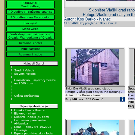
FORUM OFF
Grad Ludbreg
Sklonište Vlaški grad rano 
PD Ludbreg - službene stranice
Refuge Vlaški grad early in th
PD Ludbreg- na Facebook-u
Autor : Kos Darko - Ivanec
Eko vijesti
Sl.br: 468 Broj pregleda : 307 Com : 0
Mapa weba
Web shop mountain maps of
Croatia, Wanderkarte of Croatia
Restorani i hoteli
Auto kampovi
Apartmani i sobe
Najnoviji članci
Srednji Velebit
Sjeverni Velebit
Dramatično u snježnoj mećavi
na 2500 ndm
Sklonište Vlaški grad rano ujutro .
Spav
Refuge Vlaški grad early in the morning .
smje
Autor : Kos Darko - Ivanec
Overn
Češka smrčkovica
slee
Broj klikova :
307
Com :
0
Autor
Broj 
Najnovije destinacije
Omiska Dinara Kruzno
Biokovo - vrhovi
Križevci - Kalnik (pl. dom)
Ludbreška planinarska
obilaznica
Krma - Triglav 4/5.10.2008
Slovenija
Egeria put - Hrvatska - Iovia