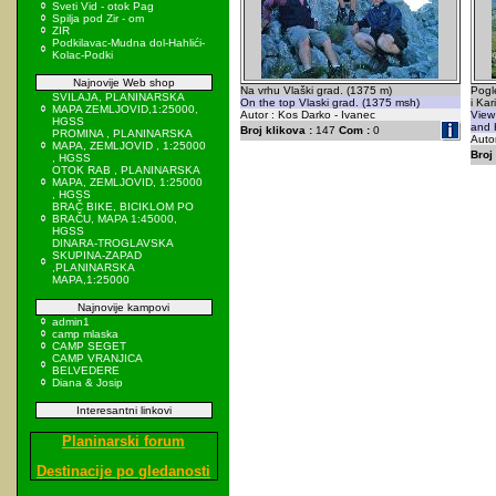
Sveti Vid - otok Pag
Spilja pod Zir - om
ZIR
Podkilavac-Mudna dol-Hahlići-
Kolac-Podki
Najnovije Web shop
Na vrhu Vlaški grad. (1375 m)
Pogl
SVILAJA, PLANINARSKA
On the top Vlaski grad. (1375 msh)
i Kar
MAPA ZEMLJOVID,1:25000,
Autor : Kos Darko - Ivanec
View
HGSS
and 
Broj klikova :
147
Com :
0
PROMINA , PLANINARSKA
Autor
MAPA, ZEMLJOVID , 1:25000
Broj 
, HGSS
OTOK RAB , PLANINARSKA
MAPA, ZEMLJOVID, 1:25000
, HGSS
BRAČ BIKE, BICIKLOM PO
BRAČU, MAPA 1:45000,
HGSS
DINARA-TROGLAVSKA
SKUPINA-ZAPAD
,PLANINARSKA
MAPA,1:25000
Najnovije kampovi
admin1
camp mlaska
CAMP SEGET
CAMP VRANJICA
BELVEDERE
Diana & Josip
Interesantni linkovi
Planinarski forum
Destinacije po gledanosti