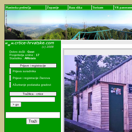
Planinska područja
Županije
Baza slika
Turizam
VR panoram
Dobro došli :
Gost
Posjetitelja online :
17
Statistika :
AWstats
Prijave i registracije
Prijava suradnika
Prijave i registracije članova
Ažuriranje podataka gradovi
Tražilica - crtice