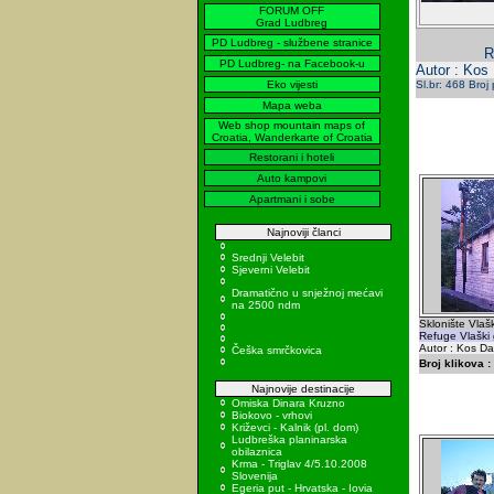
FORUM OFF
Grad Ludbreg
PD Ludbreg - službene stranice
R
PD Ludbreg- na Facebook-u
Autor : Kos
Eko vijesti
Sl.br: 468 Broj
Mapa weba
Web shop mountain maps of
Croatia, Wanderkarte of Croatia
Restorani i hoteli
Auto kampovi
Apartmani i sobe
Najnoviji članci
Srednji Velebit
Sjeverni Velebit
Dramatično u snježnoj mećavi
na 2500 ndm
Sklonište Vlašk
Refuge Vlaški 
Autor : Kos Da
Češka smrčkovica
Broj klikova :
Najnovije destinacije
Omiska Dinara Kruzno
Biokovo - vrhovi
Križevci - Kalnik (pl. dom)
Ludbreška planinarska
obilaznica
Krma - Triglav 4/5.10.2008
Slovenija
Egeria put - Hrvatska - Iovia