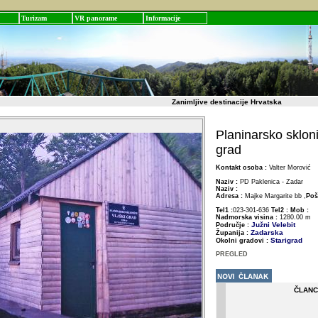
Turizam
VR panorame
Informacije
Zanimljive destinacije Hrvatska
Planinarsko skloni
grad
Kontakt osoba :
Valter Morović
Naziv :
PD Paklenica - Zadar
Naziv :
Adresa :
Majke Margarite bb ,
Poš
Tel1 :
023-301-636
Tel2 :
Mob :
Nadmorska visina :
1280.00 m
Južni Velebit
Područje :
Zadarska
Županija :
Starigrad
Okolni gradovi :
PREGLED
ČLANC