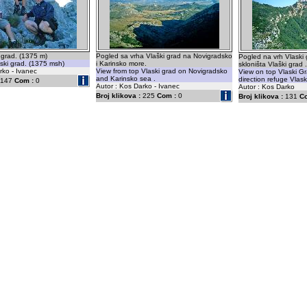
 grad. (1375 m)
Pogled sa vrha Vlaški grad na Novigradsko
Pogled na vrh Vlaski 
ski grad. (1375 msh)
i Karinsko more.
skloništa Vlaški grad .
rko - Ivanec
View from top Vlaski grad on Novigradsko
View on top Vlaski G
and Karinsko sea .
direction refuge Vlask
147
Com :
0
Autor : Kos Darko - Ivanec
Autor : Kos Darko
Broj klikova :
225
Com :
0
Broj klikova :
131
C