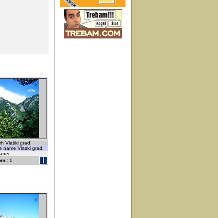
rh Vlaški grad.
e name Vlaski grad.
vanec
om :
0