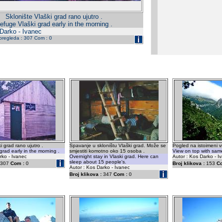
Sklonište Vlaški grad rano ujutro .
efuge Vlaški grad early in the morning .
 Darko - Ivanec
 pregleda : 307 Com : 0
i grad rano ujutro .
Spavanje u skloništu Vlaški grad. Može se
Pogled na istoimeni v
grad early in the morning .
smjestiti komotno oko 15 osoba .
View on top with sam
rko - Ivanec
Overnight stay in Vlaski grad. Here can
Autor : Kos Darko - I
sleep about 15 people's.
307
Com :
0
Broj klikova :
153
C
Autor : Kos Darko - Ivanec
Broj klikova :
347
Com :
0