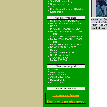
Sveti Vid - otok Pag
Spilja pod Zir - om
ZIR
Podkilavac-Mudna dol-Hahlići-
Kolac-Podki
Najnovije Web shop
Na vrhu Vlaški
SVILAJA, PLANINARSKA
On the top Vla
MAPA ZEMLJOVID,1:25000,
Autor : Kos Da
HGSS
Broj klikova :
PROMINA , PLANINARSKA
MAPA, ZEMLJOVID , 1:25000
, HGSS
OTOK RAB , PLANINARSKA
MAPA, ZEMLJOVID, 1:25000
, HGSS
BRAČ BIKE, BICIKLOM PO
BRAČU, MAPA 1:45000,
HGSS
DINARA-TROGLAVSKA
SKUPINA-ZAPAD
,PLANINARSKA
MAPA,1:25000
Najnovije kampovi
admin1
camp mlaska
CAMP SEGET
CAMP VRANJICA
BELVEDERE
Diana & Josip
Interesantni linkovi
Planinarski forum
Destinacije po gledanosti