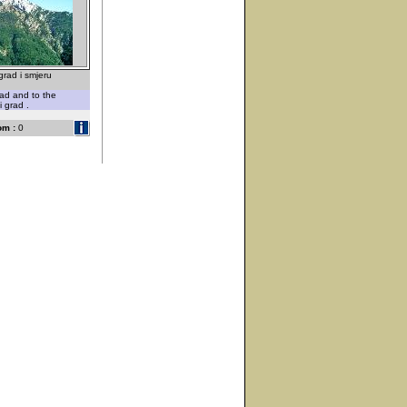
grad i smjeru
rad and to the
i grad .
om :
0