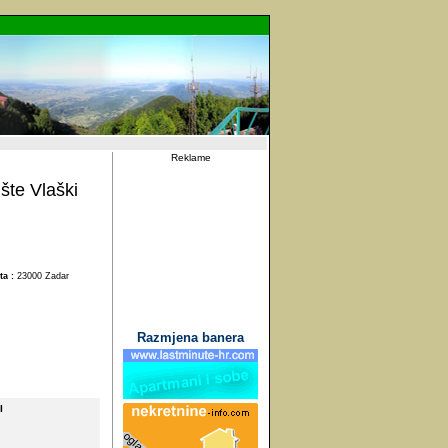
Reklame
šte Vlaški
ta :
23000 Zadar
Razmjena banera
I