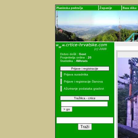
Planinska područja
Županije
Baza slika
Dobro došli :
Gost
Posjetitelja online :
20
Statistika :
AWstats
Prijave i registracije
Prijava suradnika
Prijave i registracije članova
Ažuriranje podataka gradovi
Tražilica - crtice