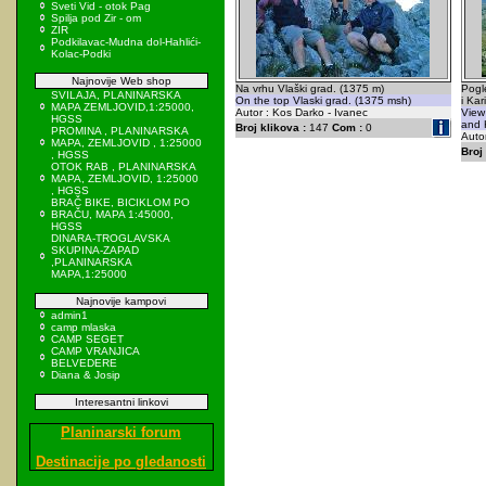
Sveti Vid - otok Pag
Spilja pod Zir - om
ZIR
Podkilavac-Mudna dol-Hahlići-
Kolac-Podki
Najnovije Web shop
Na vrhu Vlaški grad. (1375 m)
Pogl
SVILAJA, PLANINARSKA
On the top Vlaski grad. (1375 msh)
i Kar
MAPA ZEMLJOVID,1:25000,
Autor : Kos Darko - Ivanec
View
HGSS
and 
Broj klikova :
147
Com :
0
PROMINA , PLANINARSKA
Autor
MAPA, ZEMLJOVID , 1:25000
Broj 
, HGSS
OTOK RAB , PLANINARSKA
MAPA, ZEMLJOVID, 1:25000
, HGSS
BRAČ BIKE, BICIKLOM PO
BRAČU, MAPA 1:45000,
HGSS
DINARA-TROGLAVSKA
SKUPINA-ZAPAD
,PLANINARSKA
MAPA,1:25000
Najnovije kampovi
admin1
camp mlaska
CAMP SEGET
CAMP VRANJICA
BELVEDERE
Diana & Josip
Interesantni linkovi
Planinarski forum
Destinacije po gledanosti