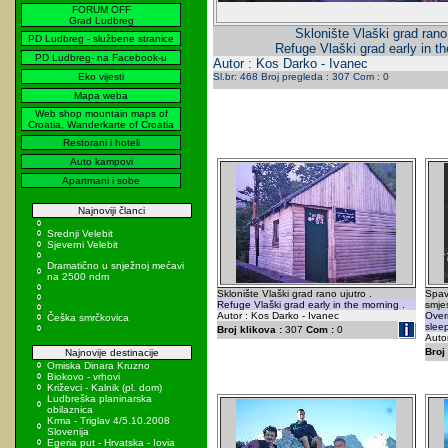
FORUM OFF
Grad Ludbreg
Sklonište Vlaški grad rano 
PD Ludbreg - službene stranice
Refuge Vlaški grad early in th
PD Ludbreg- na Facebook-u
Autor : Kos Darko - Ivanec
Eko vijesti
Sl.br: 468 Broj pregleda : 307 Com : 0
Mapa weba
Web shop mountain maps of
Croatia, Wanderkarte of Croatia
Restorani i hoteli
Auto kampovi
Apartmani i sobe
Najnoviji članci
Srednji Velebit
Sjeverni Velebit
Dramatično u snježnoj mećavi
na 2500 ndm
Sklonište Vlaški grad rano ujutro .
Spav
Refuge Vlaški grad early in the morning .
smje
Autor : Kos Darko - Ivanec
Overn
Češka smrčkovica
slee
Broj klikova :
307
Com :
0
Autor
Broj 
Najnovije destinacije
Omiska Dinara Kruzno
Biokovo - vrhovi
Križevci - Kalnik (pl. dom)
Ludbreška planinarska
obilaznica
Krma - Triglav 4/5.10.2008
Slovenija
Egeria put - Hrvatska - Iovia