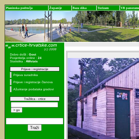
Planinska područja
Županije
Baza slika
Turizam
VR panoram
Dobro došli :
Gost
Posjetitelja online :
24
Statistika :
AWstats
Prijave i registracije
Prijava suradnika
Prijave i registracije članova
Ažuriranje podataka gradovi
Tražilica - crtice