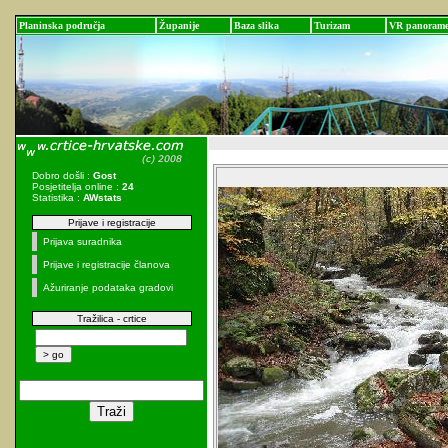
Planinska područja
Županije
Baza slika
Turizam
VR panoram
Dobro došli :
Gost
Posjetitelja online :
24
Statistika :
AWstats
Prijave i registracije
Prijava suradnika
Prijave i registracije članova
Ažuriranje podataka gradovi
Tražilica - crtice