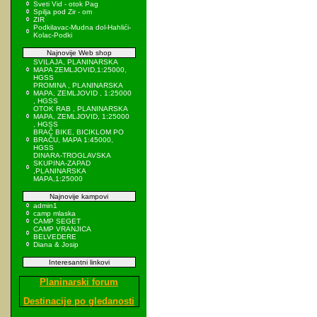
Sveti Vid - otok Pag
Spilja pod Zir - om
ZIR
Podkilavac-Mudna dol-Hahlići-
Kolac-Podki
Najnovije Web shop
SVILAJA, PLANINARSKA
MAPA ZEMLJOVID,1:25000,
HGSS
PROMINA , PLANINARSKA
MAPA, ZEMLJOVID , 1:25000
, HGSS
OTOK RAB , PLANINARSKA
MAPA, ZEMLJOVID, 1:25000
, HGSS
BRAČ BIKE, BICIKLOM PO
BRAČU, MAPA 1:45000,
HGSS
DINARA-TROGLAVSKA
SKUPINA-ZAPAD
,PLANINARSKA
MAPA,1:25000
Najnovije kampovi
admin1
camp mlaska
CAMP SEGET
CAMP VRANJICA
BELVEDERE
Diana & Josip
Interesantni linkovi
Planinarski forum
Destinacije po gledanosti