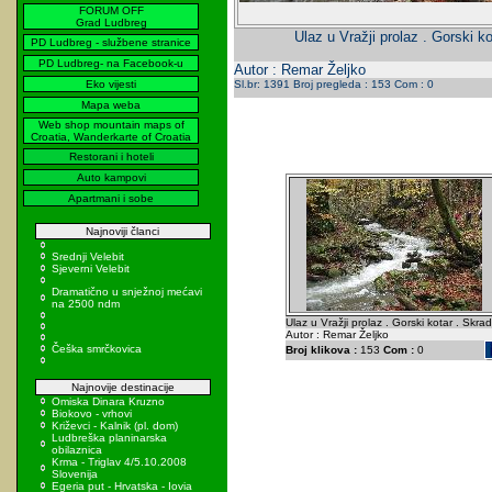
FORUM OFF
Grad Ludbreg
Ulaz u Vražji prolaz . Gorski ko
PD Ludbreg - službene stranice
PD Ludbreg- na Facebook-u
Autor : Remar Željko
Eko vijesti
Sl.br: 1391 Broj pregleda : 153 Com : 0
Mapa weba
Web shop mountain maps of
Croatia, Wanderkarte of Croatia
Restorani i hoteli
Auto kampovi
Apartmani i sobe
Najnoviji članci
Srednji Velebit
Sjeverni Velebit
Dramatično u snježnoj mećavi
na 2500 ndm
Ulaz u Vražji prolaz . Gorski kotar . Skrad
Autor : Remar Željko
Češka smrčkovica
Broj klikova :
153
Com :
0
Najnovije destinacije
Omiska Dinara Kruzno
Biokovo - vrhovi
Križevci - Kalnik (pl. dom)
Ludbreška planinarska
obilaznica
Krma - Triglav 4/5.10.2008
Slovenija
Egeria put - Hrvatska - Iovia