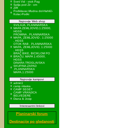
Sveti Vid - otok Pag
Spilja pod Zir - om
ZIR
Podkilavac-Mudna dol-Hahlići-
Kolac-Podki
Najnovije Web shop
SVILAJA, PLANINARSKA
MAPA ZEMLJOVID,1:25000,
HGSS
PROMINA , PLANINARSKA
MAPA, ZEMLJOVID , 1:25000
, HGSS
OTOK RAB , PLANINARSKA
MAPA, ZEMLJOVID, 1:25000
, HGSS
BRAČ BIKE, BICIKLOM PO
BRAČU, MAPA 1:45000,
HGSS
DINARA-TROGLAVSKA
SKUPINA-ZAPAD
,PLANINARSKA
MAPA,1:25000
Najnovije kampovi
admin1
camp mlaska
CAMP SEGET
CAMP VRANJICA
BELVEDERE
Diana & Josip
Interesantni linkovi
Planinarski forum
Destinacije po gledanosti