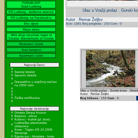
FORUM OFF
Grad Ludbreg
Ulaz u Vražji prolaz . Gorski ko
PD Ludbreg - službene stranice
PD Ludbreg- na Facebook-u
Autor : Remar Željko
Eko vijesti
Sl.br: 1391 Broj pregleda : 153 Com : 0
Mapa weba
Web shop mountain maps of
Croatia, Wanderkarte of Croatia
Restorani i hoteli
Auto kampovi
Apartmani i sobe
Najnoviji članci
Srednji Velebit
Sjeverni Velebit
Dramatično u snježnoj mećavi
na 2500 ndm
Ulaz u Vražji prolaz . Gorski kotar . Skrad
Autor : Remar Željko
Češka smrčkovica
Broj klikova :
153
Com :
0
Najnovije destinacije
Omiska Dinara Kruzno
Biokovo - vrhovi
Križevci - Kalnik (pl. dom)
Ludbreška planinarska
obilaznica
Krma - Triglav 4/5.10.2008
Slovenija
Egeria put - Hrvatska - Iovia