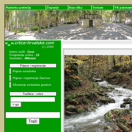
Planinska područja
Županije
Baza slika
Turizam
VR panoram
Dobro došli :
Gost
Posjetitelja online :
22
Statistika :
AWstats
Prijave i registracije
Prijava suradnika
Prijave i registracije članova
Ažuriranje podataka gradovi
Tražilica - crtice