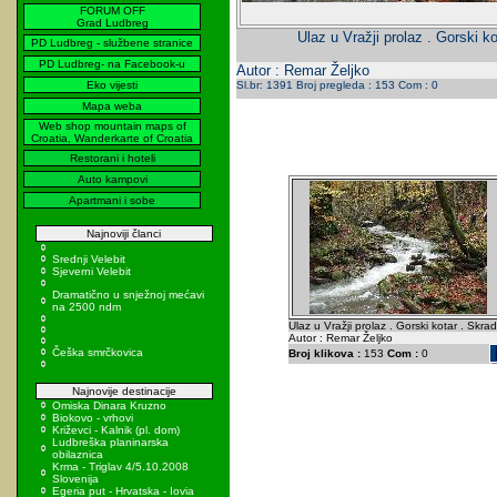
FORUM OFF
Grad Ludbreg
Ulaz u Vražji prolaz . Gorski ko
PD Ludbreg - službene stranice
PD Ludbreg- na Facebook-u
Autor : Remar Željko
Eko vijesti
Sl.br: 1391 Broj pregleda : 153 Com : 0
Mapa weba
Web shop mountain maps of
Croatia, Wanderkarte of Croatia
Restorani i hoteli
Auto kampovi
Apartmani i sobe
Najnoviji članci
Srednji Velebit
Sjeverni Velebit
Dramatično u snježnoj mećavi
na 2500 ndm
Ulaz u Vražji prolaz . Gorski kotar . Skrad
Autor : Remar Željko
Češka smrčkovica
Broj klikova :
153
Com :
0
Najnovije destinacije
Omiska Dinara Kruzno
Biokovo - vrhovi
Križevci - Kalnik (pl. dom)
Ludbreška planinarska
obilaznica
Krma - Triglav 4/5.10.2008
Slovenija
Egeria put - Hrvatska - Iovia