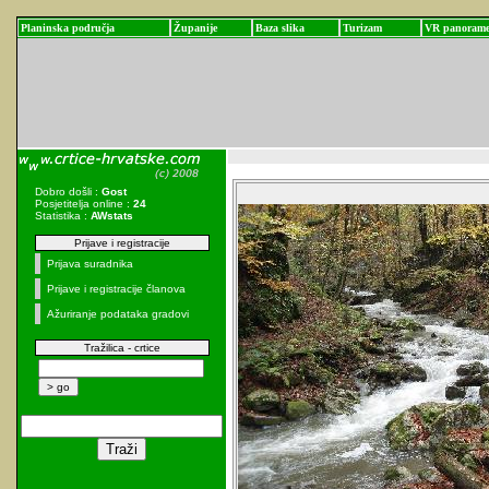
Planinska područja
Županije
Baza slika
Turizam
VR panoram
Dobro došli :
Gost
Posjetitelja online :
24
Statistika :
AWstats
Prijave i registracije
Prijava suradnika
Prijave i registracije članova
Ažuriranje podataka gradovi
Tražilica - crtice