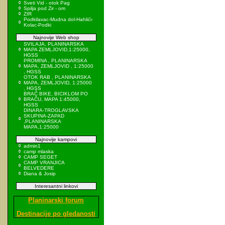
Sveti Vid - otok Pag
Spilja pod Zir - om
ZIR
Podkilavac-Mudna dol-Hahlići-
Kolac-Podki
Najnovije Web shop
SVILAJA, PLANINARSKA
MAPA ZEMLJOVID,1:25000,
HGSS
PROMINA , PLANINARSKA
MAPA, ZEMLJOVID , 1:25000
, HGSS
OTOK RAB , PLANINARSKA
MAPA, ZEMLJOVID, 1:25000
, HGSS
BRAČ BIKE, BICIKLOM PO
BRAČU, MAPA 1:45000,
HGSS
DINARA-TROGLAVSKA
SKUPINA-ZAPAD
,PLANINARSKA
MAPA,1:25000
Najnovije kampovi
admin1
camp mlaska
CAMP SEGET
CAMP VRANJICA
BELVEDERE
Diana & Josip
Interesantni linkovi
Planinarski forum
Destinacije po gledanosti