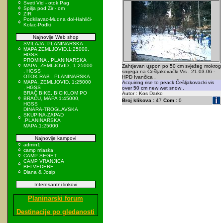
Sveti Vid - otok Pag
Spilja pod Zir - om
ZIR
Podkilavac-Mudna dol-Hahlići-
Kolac-Podki
Najnovije Web shop
SVILAJA, PLANINARSKA
MAPA ZEMLJOVID,1:25000,
HGSS
PROMINA , PLANINARSKA
MAPA, ZEMLJOVID , 1:25000
Zahtjevan uspon po 50 cm svježeg mokrog
, HGSS
snijega na Češljakovački Vis . 21.03.06 -
OTOK RAB , PLANINARSKA
HPD Ivančica .
MAPA, ZEMLJOVID, 1:25000
Acquiring rise to peack Češljakovacki vis
, HGSS
over 50 cm new wet snow .
BRAČ BIKE, BICIKLOM PO
Autor : Kos Darko
BRAČU, MAPA 1:45000,
Broj klikova :
47
Com :
0
HGSS
DINARA-TROGLAVSKA
SKUPINA-ZAPAD
,PLANINARSKA
MAPA,1:25000
Najnovije kampovi
admin1
camp mlaska
CAMP SEGET
CAMP VRANJICA
BELVEDERE
Diana & Josip
Interesantni linkovi
Planinarski forum
Destinacije po gledanosti