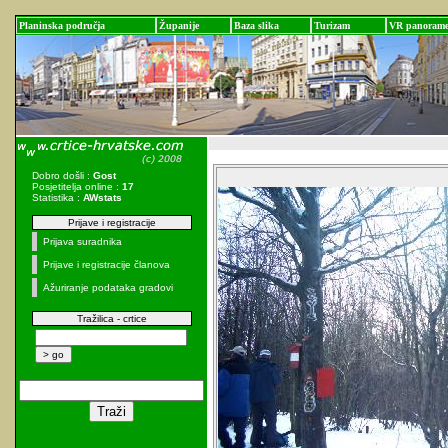
Planinska područja
Županije
Baza slika
Turizam
VR panoram
Dobro došli :
Gost
Posjetitelja online :
17
Statistika :
AWstats
Prijave i registracije
Prijava suradnika
Prijave i registracije članova
Ažuriranje podataka gradovi
Tražilica - crtice