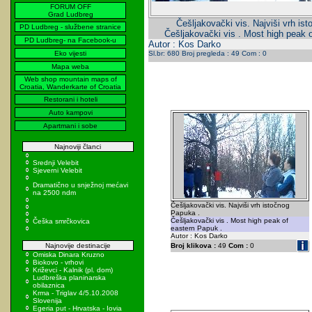
FORUM OFF
Grad Ludbreg
Češljakovački vis. Najviši vrh is
PD Ludbreg - službene stranice
Češljakovački vis . Most high peak 
PD Ludbreg- na Facebook-u
Autor : Kos Darko
Eko vijesti
Sl.br: 680 Broj pregleda : 49 Com : 0
Mapa weba
Web shop mountain maps of
Croatia, Wanderkarte of Croatia
Restorani i hoteli
Auto kampovi
Apartmani i sobe
Najnoviji članci
Srednji Velebit
Sjeverni Velebit
Dramatično u snježnoj mećavi
na 2500 ndm
Češljakovački vis. Najviši vrh istočnog
Papuka .
Češljakovački vis . Most high peak of
Češka smrčkovica
eastern Papuk .
Autor : Kos Darko
Najnovije destinacije
Broj klikova :
49
Com :
0
Omiska Dinara Kruzno
Biokovo - vrhovi
Križevci - Kalnik (pl. dom)
Ludbreška planinarska
obilaznica
Krma - Triglav 4/5.10.2008
Slovenija
Egeria put - Hrvatska - Iovia