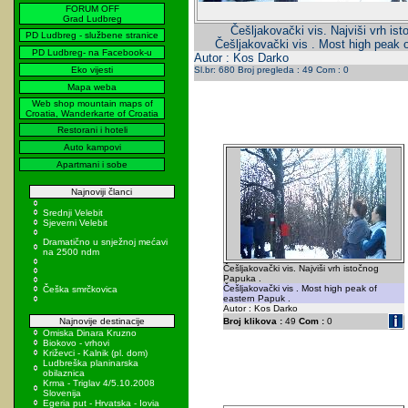
FORUM OFF
Grad Ludbreg
Češljakovački vis. Najviši vrh is
PD Ludbreg - službene stranice
Češljakovački vis . Most high peak 
PD Ludbreg- na Facebook-u
Autor : Kos Darko
Eko vijesti
Sl.br: 680 Broj pregleda : 49 Com : 0
Mapa weba
Web shop mountain maps of
Croatia, Wanderkarte of Croatia
Restorani i hoteli
Auto kampovi
Apartmani i sobe
Najnoviji članci
Srednji Velebit
Sjeverni Velebit
Dramatično u snježnoj mećavi
na 2500 ndm
Češljakovački vis. Najviši vrh istočnog
Papuka .
Češljakovački vis . Most high peak of
Češka smrčkovica
eastern Papuk .
Autor : Kos Darko
Najnovije destinacije
Broj klikova :
49
Com :
0
Omiska Dinara Kruzno
Biokovo - vrhovi
Križevci - Kalnik (pl. dom)
Ludbreška planinarska
obilaznica
Krma - Triglav 4/5.10.2008
Slovenija
Egeria put - Hrvatska - Iovia