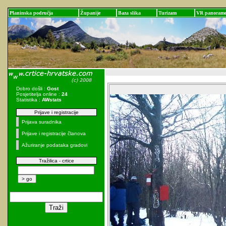
Planinska područja
Županije
Baza slika
Turizam
VR panoram
Dobro došli :
Gost
Posjetitelja online :
24
Statistika :
AWstats
Prijave i registracije
Prijava suradnika
Prijave i registracije članova
Ažuriranje podataka gradovi
Tražilica - crtice