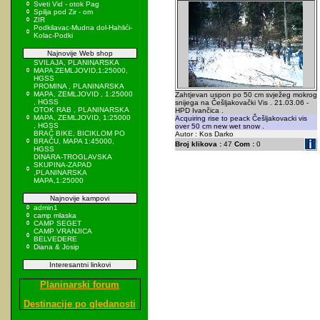
Sveti Vid - otok Pag
Spilja pod Zir - om
ZIR
Podkilavac-Mudna dol-Hahlići-
Kolac-Podki
Najnovije Web shop
SVILAJA, PLANINARSKA
MAPA ZEMLJOVID,1:25000,
HGSS
PROMINA , PLANINARSKA
MAPA, ZEMLJOVID , 1:25000
Zahtjevan uspon po 50 cm svježeg mokrog
, HGSS
snijega na Češljakovački Vis . 21.03.06 -
OTOK RAB , PLANINARSKA
HPD Ivančica .
MAPA, ZEMLJOVID, 1:25000
Acquiring rise to peack Češljakovacki vis
, HGSS
over 50 cm new wet snow .
BRAČ BIKE, BICIKLOM PO
Autor : Kos Darko
BRAČU, MAPA 1:45000,
Broj klikova :
47
Com :
0
HGSS
DINARA-TROGLAVSKA
SKUPINA-ZAPAD
,PLANINARSKA
MAPA,1:25000
Najnovije kampovi
admin1
camp mlaska
CAMP SEGET
CAMP VRANJICA
BELVEDERE
Diana & Josip
Interesantni linkovi
Planinarski forum
Destinacije po gledanosti