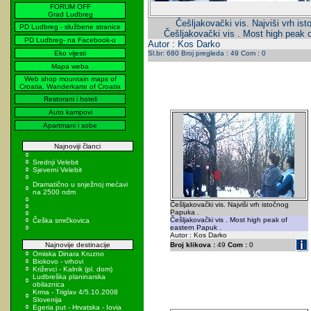
FORUM OFF
Grad Ludbreg
Češljakovački vis. Najviši vrh is
PD Ludbreg - službene stranice
Češljakovački vis . Most high peak 
PD Ludbreg- na Facebook-u
Autor : Kos Darko
Eko vijesti
Sl.br: 680 Broj pregleda : 49 Com : 0
Mapa weba
Web shop mountain maps of
Croatia, Wanderkarte of Croatia
Restorani i hoteli
Auto kampovi
Apartmani i sobe
Najnoviji članci
Srednji Velebit
Sjeverni Velebit
Dramatično u snježnoj mećavi
na 2500 ndm
Češljakovački vis. Najviši vrh istočnog
Papuka .
Češljakovački vis . Most high peak of
Češka smrčkovica
eastern Papuk .
Autor : Kos Darko
Najnovije destinacije
Broj klikova :
49
Com :
0
Omiska Dinara Kruzno
Biokovo - vrhovi
Križevci - Kalnik (pl. dom)
Ludbreška planinarska
obilaznica
Krma - Triglav 4/5.10.2008
Slovenija
Egeria put - Hrvatska - Iovia