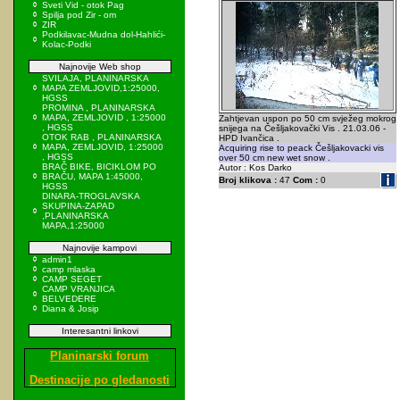
Sveti Vid - otok Pag
Spilja pod Zir - om
ZIR
Podkilavac-Mudna dol-Hahlići-
Kolac-Podki
Najnovije Web shop
SVILAJA, PLANINARSKA
MAPA ZEMLJOVID,1:25000,
HGSS
PROMINA , PLANINARSKA
MAPA, ZEMLJOVID , 1:25000
Zahtjevan uspon po 50 cm svježeg mokrog
, HGSS
snijega na Češljakovački Vis . 21.03.06 -
OTOK RAB , PLANINARSKA
HPD Ivančica .
MAPA, ZEMLJOVID, 1:25000
Acquiring rise to peack Češljakovacki vis
, HGSS
over 50 cm new wet snow .
BRAČ BIKE, BICIKLOM PO
Autor : Kos Darko
BRAČU, MAPA 1:45000,
Broj klikova :
47
Com :
0
HGSS
DINARA-TROGLAVSKA
SKUPINA-ZAPAD
,PLANINARSKA
MAPA,1:25000
Najnovije kampovi
admin1
camp mlaska
CAMP SEGET
CAMP VRANJICA
BELVEDERE
Diana & Josip
Interesantni linkovi
Planinarski forum
Destinacije po gledanosti