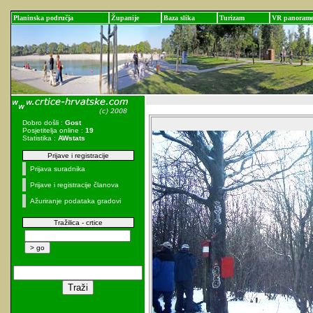
Planinska područja
Županije
Baza slika
Turizam
VR panoram
Dobro došli :
Gost
Posjetitelja online :
19
Statistika :
AWstats
Prijave i registracije
Prijava suradnika
Prijave i registracije članova
Ažuriranje podataka gradovi
Tražilica - crtice