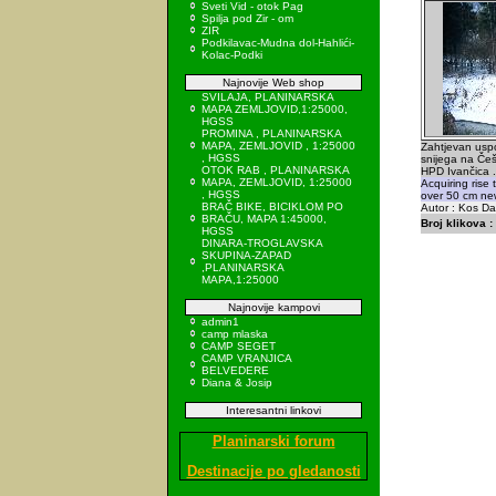
Sveti Vid - otok Pag
Spilja pod Zir - om
ZIR
Podkilavac-Mudna dol-Hahlići-
Kolac-Podki
Najnovije Web shop
SVILAJA, PLANINARSKA
MAPA ZEMLJOVID,1:25000,
HGSS
PROMINA , PLANINARSKA
MAPA, ZEMLJOVID , 1:25000
Zahtjevan usp
, HGSS
snijega na Češ
OTOK RAB , PLANINARSKA
HPD Ivančica .
MAPA, ZEMLJOVID, 1:25000
Acquiring rise 
, HGSS
over 50 cm ne
BRAČ BIKE, BICIKLOM PO
Autor : Kos Da
BRAČU, MAPA 1:45000,
Broj klikova :
HGSS
DINARA-TROGLAVSKA
SKUPINA-ZAPAD
,PLANINARSKA
MAPA,1:25000
Najnovije kampovi
admin1
camp mlaska
CAMP SEGET
CAMP VRANJICA
BELVEDERE
Diana & Josip
Interesantni linkovi
Planinarski forum
Destinacije po gledanosti