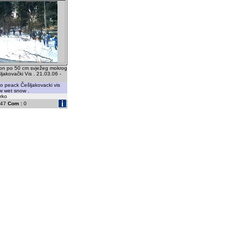
on po 50 cm svježeg mokrog
ljakovački Vis . 21.03.06 -
to peack Češljakovacki vis
w wet snow .
rko
47
Com :
0