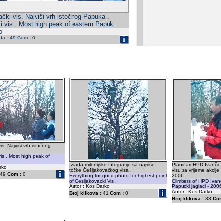
čki vis. Najviši vrh istočnog Papuka .
i vis . Most high peak of eastern Papuk .
o
eda : 49 Com : 0
is. Najviši vrh istočnog
vis . Most high peak of
 .
Izrada milenijske fotografije sa najviše
Planinari HPD Ivanči
rko
točke Češljakovačkog visa .
visu za vrijeme akcije 
49
Com :
0
Everything for good photo for highest point
2006 .
of Cesljakovacki Vis .
Climbers of HPD Ivanc
Autor : Kos Darko
Papucki jaglaci - 200
Autor : Kos Darko
Broj klikova :
41
Com :
0
Broj klikova :
33
Com