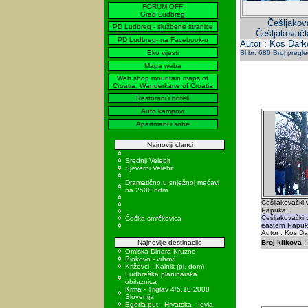
FORUM OFF
Grad Ludbreg
Češljakova
PD Ludbreg - službene stranice
Češljakovačk
PD Ludbreg- na Facebook-u
Autor : Kos Dark
Eko vijesti
Sl.br: 680 Broj pregl
Mapa weba
Web shop mountain maps of
Croatia, Wanderkarte of Croatia
Restorani i hoteli
Auto kampovi
Apartmani i sobe
Najnoviji članci
Srednji Velebit
Sjeverni Velebit
Dramatično u snježnoj mećavi
na 2500 ndm
Češljakovački v
Papuka .
Češljakovački 
Češka smrčkovica
eastern Papuk
Autor : Kos Da
Najnovije destinacije
Broj klikova :
Omiska Dinara Kruzno
Biokovo - vrhovi
Križevci - Kalnik (pl. dom)
Ludbreška planinarska
obilaznica
Krma - Triglav 4/5.10.2008
Slovenija
Egeria put - Hrvatska - Iovia