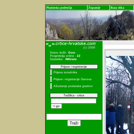
Planinska područja
Županije
Baza slika
Dobro došli :
Gost
Posjetitelja online :
22
Statistika :
AWstats
Prijave i registracije
Prijava suradnika
Prijave i registracije članova
Ažuriranje podataka gradovi
Tražilica - crtice