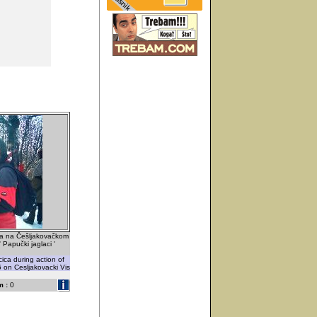
ca na Češljakovačkom
' Papučki jaglaci '
ica during action of
6 on Cesljakovacki Vis
 :
0