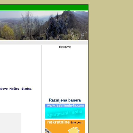
Reklame
tjevo
Našice
Slatina
,
,
,
Razmjena banera