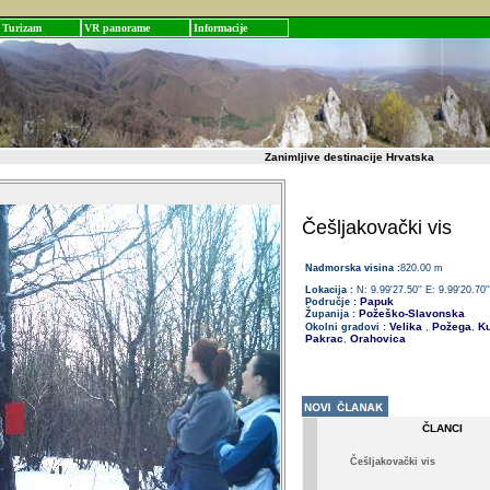
Turizam
VR panorame
Informacije
Zanimljive destinacije Hrvatska
Češljakovački vis
Nadmorska visina :
820.00 m
Lokacija :
N: 9.99'27.50'' E: 9.99'20.70''
Papuk
Područje :
Požeško-Slavonska
Županija :
Velika
Požega
Ku
Okolni gradovi :
,
,
Pakrac
Orahovica
,
ČLANCI
Češljakovački vis