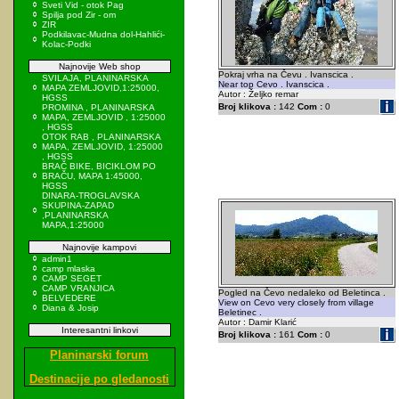
Sveti Vid - otok Pag
Spilja pod Zir - om
ZIR
Podkilavac-Mudna dol-Hahlići-
Kolac-Podki
Najnovije Web shop
Pokraj vrha na Čevu . Ivanscica .
SVILAJA, PLANINARSKA
Near top Cevo . Ivanscica .
MAPA ZEMLJOVID,1:25000,
Autor : Željko remar
HGSS
Broj klikova :
142
Com :
0
PROMINA , PLANINARSKA
MAPA, ZEMLJOVID , 1:25000
, HGSS
OTOK RAB , PLANINARSKA
MAPA, ZEMLJOVID, 1:25000
, HGSS
BRAČ BIKE, BICIKLOM PO
BRAČU, MAPA 1:45000,
HGSS
DINARA-TROGLAVSKA
SKUPINA-ZAPAD
,PLANINARSKA
MAPA,1:25000
Najnovije kampovi
admin1
camp mlaska
CAMP SEGET
CAMP VRANJICA
Pogled na Čevo nedaleko od Beletinca .
BELVEDERE
View on Cevo very closely from village
Diana & Josip
Beletinec .
Autor : Damir Klarić
Interesantni linkovi
Broj klikova :
161
Com :
0
Planinarski forum
Destinacije po gledanosti