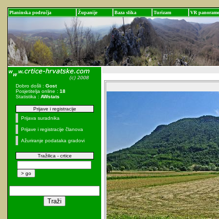
Planinska područja
Županije
Baza slika
Turizam
VR panoram
Dobro došli :
Gost
Posjetitelja online :
18
Statistika :
AWstats
Prijave i registracije
Prijava suradnika
Prijave i registracije članova
Ažuriranje podataka gradovi
Tražilica - crtice