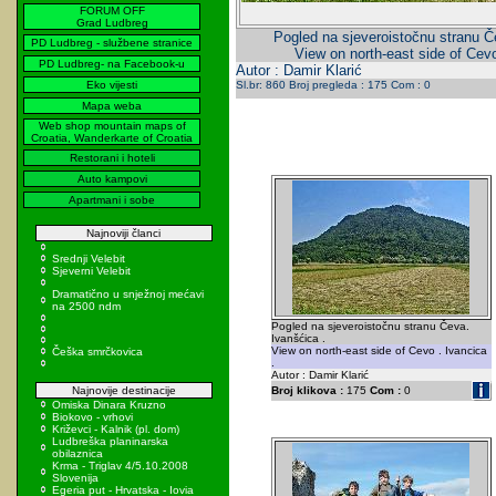
FORUM OFF
Grad Ludbreg
Pogled na sjeveroistočnu stranu Č
PD Ludbreg - službene stranice
View on north-east side of Cevo
PD Ludbreg- na Facebook-u
Autor : Damir Klarić
Eko vijesti
Sl.br: 860 Broj pregleda : 175 Com : 0
Mapa weba
Web shop mountain maps of
Croatia, Wanderkarte of Croatia
Restorani i hoteli
Auto kampovi
Apartmani i sobe
Najnoviji članci
Srednji Velebit
Sjeverni Velebit
Dramatično u snježnoj mećavi
na 2500 ndm
Pogled na sjeveroistočnu stranu Čeva.
Ivanšćica .
View on north-east side of Cevo . Ivancica
Češka smrčkovica
.
Autor : Damir Klarić
Najnovije destinacije
Broj klikova :
175
Com :
0
Omiska Dinara Kruzno
Biokovo - vrhovi
Križevci - Kalnik (pl. dom)
Ludbreška planinarska
obilaznica
Krma - Triglav 4/5.10.2008
Slovenija
Egeria put - Hrvatska - Iovia