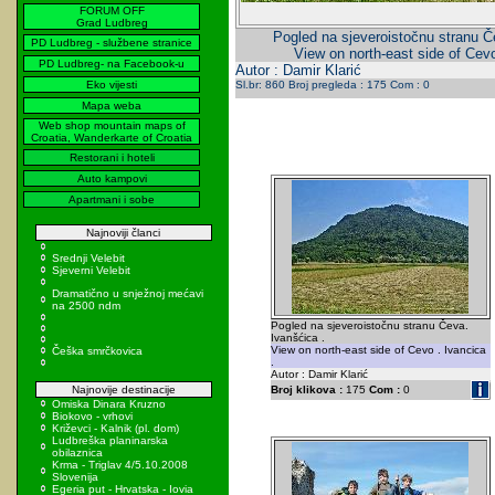
FORUM OFF
Grad Ludbreg
Pogled na sjeveroistočnu stranu Č
PD Ludbreg - službene stranice
View on north-east side of Cevo
PD Ludbreg- na Facebook-u
Autor : Damir Klarić
Eko vijesti
Sl.br: 860 Broj pregleda : 175 Com : 0
Mapa weba
Web shop mountain maps of
Croatia, Wanderkarte of Croatia
Restorani i hoteli
Auto kampovi
Apartmani i sobe
Najnoviji članci
Srednji Velebit
Sjeverni Velebit
Dramatično u snježnoj mećavi
na 2500 ndm
Pogled na sjeveroistočnu stranu Čeva.
Ivanšćica .
View on north-east side of Cevo . Ivancica
Češka smrčkovica
.
Autor : Damir Klarić
Najnovije destinacije
Broj klikova :
175
Com :
0
Omiska Dinara Kruzno
Biokovo - vrhovi
Križevci - Kalnik (pl. dom)
Ludbreška planinarska
obilaznica
Krma - Triglav 4/5.10.2008
Slovenija
Egeria put - Hrvatska - Iovia