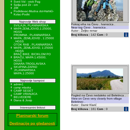
Sveti Vid - otok Pag
Spilja pod Zir - om
ZIR
Podkilavac-Mudna dol-Hahlići-
Kolac-Podki
Najnovije Web shop
Pokraj vrha na Čevu . Ivanscica .
SVILAJA, PLANINARSKA
Near top Cevo . Ivanscica .
MAPA ZEMLJOVID,1:25000,
Autor : Željko remar
HGSS
Broj klikova :
142
Com :
0
PROMINA , PLANINARSKA
MAPA, ZEMLJOVID , 1:25000
, HGSS
OTOK RAB , PLANINARSKA
MAPA, ZEMLJOVID, 1:25000
, HGSS
BRAČ BIKE, BICIKLOM PO
BRAČU, MAPA 1:45000,
HGSS
DINARA-TROGLAVSKA
SKUPINA-ZAPAD
,PLANINARSKA
MAPA,1:25000
Najnovije kampovi
admin1
camp mlaska
CAMP SEGET
CAMP VRANJICA
Pogled na Čevo nedaleko od Beletinca .
BELVEDERE
View on Cevo very closely from village
Diana & Josip
Beletinec .
Autor : Damir Klarić
Interesantni linkovi
Broj klikova :
161
Com :
0
Planinarski forum
Destinacije po gledanosti