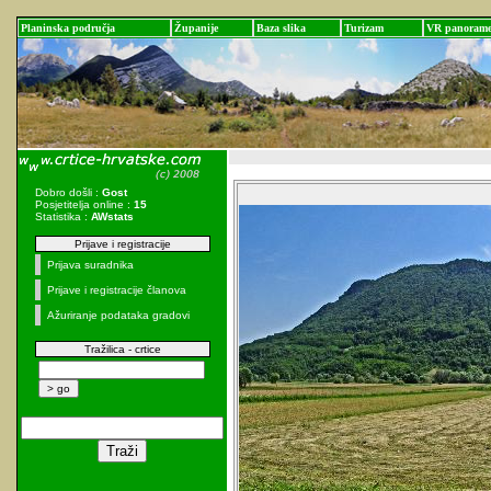
Planinska područja
Županije
Baza slika
Turizam
VR panoram
Dobro došli :
Gost
Posjetitelja online :
15
Statistika :
AWstats
Prijave i registracije
Prijava suradnika
Prijave i registracije članova
Ažuriranje podataka gradovi
Tražilica - crtice