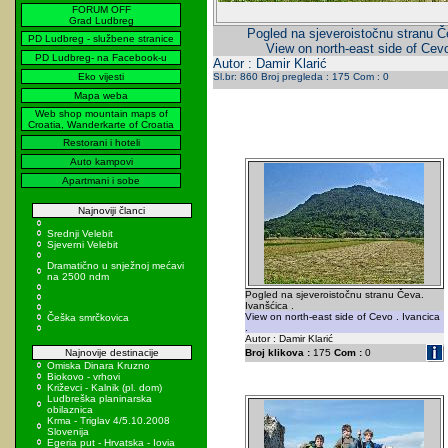
FORUM OFF
Grad Ludbreg
Pogled na sjeveroistočnu stranu Č
PD Ludbreg - službene stranice
View on north-east side of Cevo
PD Ludbreg- na Facebook-u
Autor : Damir Klarić
Eko vijesti
Sl.br: 860 Broj pregleda : 175 Com : 0
Mapa weba
Web shop mountain maps of
Croatia, Wanderkarte of Croatia
Restorani i hoteli
Auto kampovi
Apartmani i sobe
Najnoviji članci
Srednji Velebit
Sjeverni Velebit
Dramatično u snježnoj mećavi
na 2500 ndm
Pogled na sjeveroistočnu stranu Čeva.
Ivanšćica .
View on north-east side of Cevo . Ivancica
Češka smrčkovica
.
Autor : Damir Klarić
Najnovije destinacije
Broj klikova :
175
Com :
0
Omiska Dinara Kruzno
Biokovo - vrhovi
Križevci - Kalnik (pl. dom)
Ludbreška planinarska
obilaznica
Krma - Triglav 4/5.10.2008
Slovenija
Egeria put - Hrvatska - Iovia