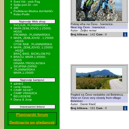
Sveti Vid - otok Pag
Spilja pod Zir - om
ZIR
Podkilavac-Mudna dol-Hahlići-
Kolac-Podki
Najnovije Web shop
Pokraj vrha na Čevu . Ivanscica .
SVILAJA, PLANINARSKA
Near top Cevo . Ivanscica .
MAPA ZEMLJOVID,1:25000,
Autor : Željko remar
HGSS
Broj klikova :
142
Com :
0
PROMINA , PLANINARSKA
MAPA, ZEMLJOVID , 1:25000
, HGSS
OTOK RAB , PLANINARSKA
MAPA, ZEMLJOVID, 1:25000
, HGSS
BRAČ BIKE, BICIKLOM PO
BRAČU, MAPA 1:45000,
HGSS
DINARA-TROGLAVSKA
SKUPINA-ZAPAD
,PLANINARSKA
MAPA,1:25000
Najnovije kampovi
admin1
camp mlaska
CAMP SEGET
CAMP VRANJICA
Pogled na Čevo nedaleko od Beletinca .
BELVEDERE
View on Cevo very closely from village
Diana & Josip
Beletinec .
Autor : Damir Klarić
Interesantni linkovi
Broj klikova :
161
Com :
0
Planinarski forum
Destinacije po gledanosti