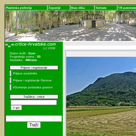
Planinska područja
Županije
Baza slika
Turizam
VR panoram
Dobro došli :
Gost
Posjetitelja online :
55
Statistika :
AWstats
Prijave i registracije
Prijava suradnika
Prijave i registracije članova
Ažuriranje podataka gradovi
Tražilica - crtice