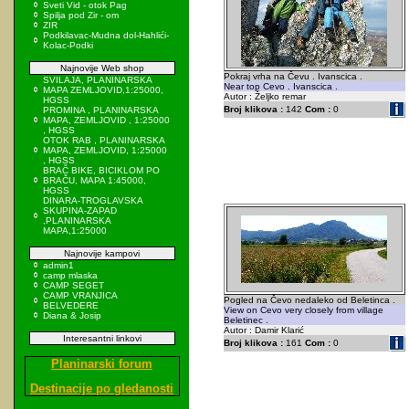
Sveti Vid - otok Pag
Spilja pod Zir - om
ZIR
Podkilavac-Mudna dol-Hahlići-
Kolac-Podki
Najnovije Web shop
Pokraj vrha na Čevu . Ivanscica .
SVILAJA, PLANINARSKA
Near top Cevo . Ivanscica .
MAPA ZEMLJOVID,1:25000,
Autor : Željko remar
HGSS
Broj klikova :
142
Com :
0
PROMINA , PLANINARSKA
MAPA, ZEMLJOVID , 1:25000
, HGSS
OTOK RAB , PLANINARSKA
MAPA, ZEMLJOVID, 1:25000
, HGSS
BRAČ BIKE, BICIKLOM PO
BRAČU, MAPA 1:45000,
HGSS
DINARA-TROGLAVSKA
SKUPINA-ZAPAD
,PLANINARSKA
MAPA,1:25000
Najnovije kampovi
admin1
camp mlaska
CAMP SEGET
CAMP VRANJICA
Pogled na Čevo nedaleko od Beletinca .
BELVEDERE
View on Cevo very closely from village
Diana & Josip
Beletinec .
Autor : Damir Klarić
Interesantni linkovi
Broj klikova :
161
Com :
0
Planinarski forum
Destinacije po gledanosti