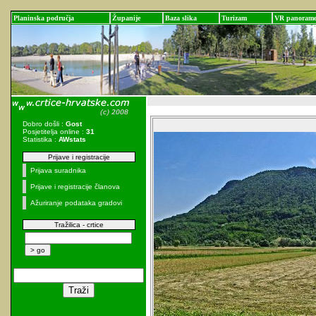
Planinska područja
Županije
Baza slika
Turizam
VR panoram
Dobro došli :
Gost
Posjetitelja online :
31
Statistika :
AWstats
Prijave i registracije
Prijava suradnika
Prijave i registracije članova
Ažuriranje podataka gradovi
Tražilica - crtice