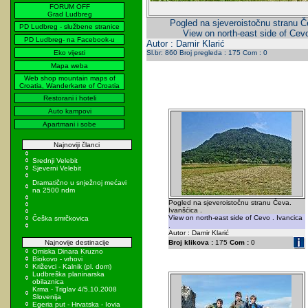
FORUM OFF
Grad Ludbreg
Pogled na sjeveroistočnu stranu Č
PD Ludbreg - službene stranice
View on north-east side of Cevo
PD Ludbreg- na Facebook-u
Autor : Damir Klarić
Eko vijesti
Sl.br: 860 Broj pregleda : 175 Com : 0
Mapa weba
Web shop mountain maps of
Croatia, Wanderkarte of Croatia
Restorani i hoteli
Auto kampovi
Apartmani i sobe
Najnoviji članci
Srednji Velebit
Sjeverni Velebit
Dramatično u snježnoj mećavi
na 2500 ndm
Pogled na sjeveroistočnu stranu Čeva.
Ivanšćica .
View on north-east side of Cevo . Ivancica
Češka smrčkovica
.
Autor : Damir Klarić
Najnovije destinacije
Broj klikova :
175
Com :
0
Omiska Dinara Kruzno
Biokovo - vrhovi
Križevci - Kalnik (pl. dom)
Ludbreška planinarska
obilaznica
Krma - Triglav 4/5.10.2008
Slovenija
Egeria put - Hrvatska - Iovia