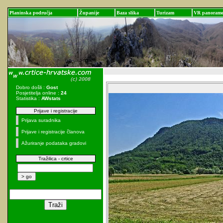
Planinska područja
Županije
Baza slika
Turizam
VR panoram
Dobro došli :
Gost
Posjetitelja online :
24
Statistika :
AWstats
Prijave i registracije
Prijava suradnika
Prijave i registracije članova
Ažuriranje podataka gradovi
Tražilica - crtice