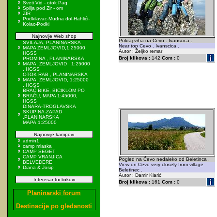
Sveti Vid - otok Pag
Spilja pod Zir - om
ZIR
Podkilavac-Mudna dol-Hahlići-
Kolac-Podki
Najnovije Web shop
Pokraj vrha na Čevu . Ivanscica .
SVILAJA, PLANINARSKA
Near top Cevo . Ivanscica .
MAPA ZEMLJOVID,1:25000,
Autor : Željko remar
HGSS
Broj klikova :
142
Com :
0
PROMINA , PLANINARSKA
MAPA, ZEMLJOVID , 1:25000
, HGSS
OTOK RAB , PLANINARSKA
MAPA, ZEMLJOVID, 1:25000
, HGSS
BRAČ BIKE, BICIKLOM PO
BRAČU, MAPA 1:45000,
HGSS
DINARA-TROGLAVSKA
SKUPINA-ZAPAD
,PLANINARSKA
MAPA,1:25000
Najnovije kampovi
admin1
camp mlaska
CAMP SEGET
CAMP VRANJICA
Pogled na Čevo nedaleko od Beletinca .
BELVEDERE
View on Cevo very closely from village
Diana & Josip
Beletinec .
Autor : Damir Klarić
Interesantni linkovi
Broj klikova :
161
Com :
0
Planinarski forum
Destinacije po gledanosti