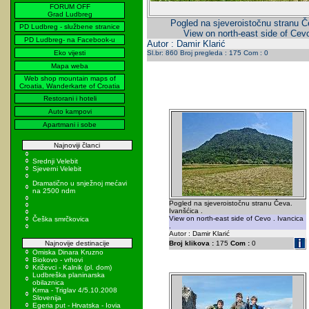
FORUM OFF
Grad Ludbreg
Pogled na sjeveroistočnu stranu Č
PD Ludbreg - službene stranice
View on north-east side of Cevo
PD Ludbreg- na Facebook-u
Autor : Damir Klarić
Eko vijesti
Sl.br: 860 Broj pregleda : 175 Com : 0
Mapa weba
Web shop mountain maps of
Croatia, Wanderkarte of Croatia
Restorani i hoteli
Auto kampovi
Apartmani i sobe
Najnoviji članci
Srednji Velebit
Sjeverni Velebit
Dramatično u snježnoj mećavi
na 2500 ndm
Pogled na sjeveroistočnu stranu Čeva.
Ivanšćica .
View on north-east side of Cevo . Ivancica
Češka smrčkovica
.
Autor : Damir Klarić
Najnovije destinacije
Broj klikova :
175
Com :
0
Omiska Dinara Kruzno
Biokovo - vrhovi
Križevci - Kalnik (pl. dom)
Ludbreška planinarska
obilaznica
Krma - Triglav 4/5.10.2008
Slovenija
Egeria put - Hrvatska - Iovia