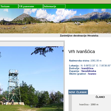
Turizam
VR panorame
Informacije
Zanimljive destinacije Hrvatska
Vrh Ivanšćica
Nadmorska visina :
1061.00 m
Lokacija :
N: 9.99'53.10'' E: 7.00'38.00''
Ivanščica
Područje :
Varaždinska
Županija :
Ivanec
Okolni gradovi :
ČLANCI
Ivančica - 1060 m