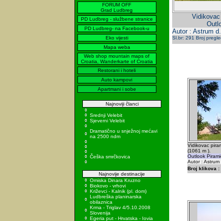
FORUM OFF
Grad Ludbreg
Vidikovac
PD Ludbreg - službene stranice
Outl
PD Ludbreg- na Facebook-u
Autor : Astrum d.
Eko vijesti
Sl.br: 291 Broj pregl
Mapa weba
Web shop mountain maps of
Croatia, Wanderkarte of Croatia
Restorani i hoteli
Auto kampovi
Apartmani i sobe
Najnoviji članci
Srednji Velebit
Sjeverni Velebit
Dramatično u snježnoj mećavi
na 2500 ndm
Vidikovac pira
(1061 m ).
Outlook Pirami
Češka smrčkovica
Autor : Astrum
Broj klikova :
Najnovije destinacije
Omiska Dinara Kruzno
Biokovo - vrhovi
Križevci - Kalnik (pl. dom)
Ludbreška planinarska
obilaznica
Krma - Triglav 4/5.10.2008
Slovenija
Egeria put - Hrvatska - Iovia