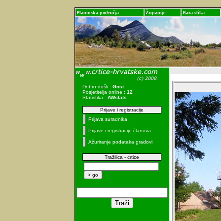
Planinska područja
Županije
Baza slika
Dobro došli :
Gost
Posjetitelja online :
12
Statistika :
AWstats
Prijave i registracije
Prijava suradnika
Prijave i registracije članova
Ažuriranje podataka gradovi
Tražilica - crtice