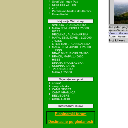
Sveti Vid - otok Pag
Spilja pod Zir - om
ZIR
Podkilavac-Mudna dol-Hahlići-
Kolac-Podki
Najnovije Web shop
SVILAJA, PLANINARSKA
Još jedan pogl
MAPA ZEMLJOVID,1:25000,
sjever-Varaždi
HGSS
View to the no
PROMINA , PLANINARSKA
Autor : Astrum
MAPA, ZEMLJOVID , 1:25000
Broj klikova :
, HGSS
OTOK RAB , PLANINARSKA
MAPA, ZEMLJOVID, 1:25000
, HGSS
BRAČ BIKE, BICIKLOM PO
BRAČU, MAPA 1:45000,
HGSS
DINARA-TROGLAVSKA
SKUPINA-ZAPAD
,PLANINARSKA
MAPA,1:25000
Najnovije kampovi
admin1
camp mlaska
CAMP SEGET
CAMP VRANJICA
BELVEDERE
Diana & Josip
Interesantni linkovi
Planinarski forum
Destinacije po gledanosti