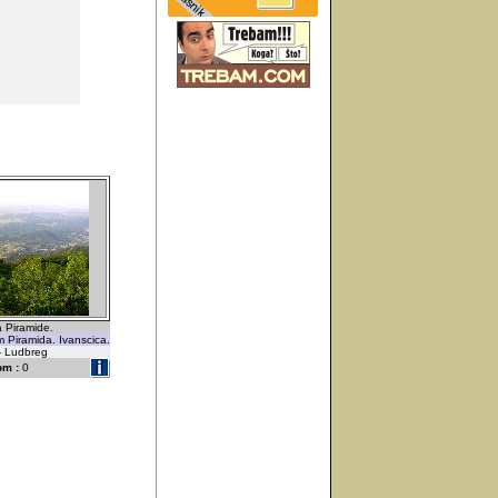
 Piramide.
m Piramida. Ivanscica.
 - Ludbreg
om :
0