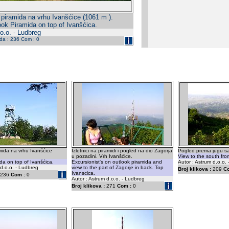
 piramida na vrhu Ivanšćice (1061 m ).
ook Piramida on top of Ivanšćica.
o.o. - Ludbreg
eda : 236 Com : 0
mida na vrhu Ivanšćice
Izletnici na piramidi i pogled na dio Zagorja
Pogled prema jugu sa
u pozadini. Vrh Ivanšćice.
View to the south fro
da on top of Ivanšćica.
Excursionist's on outlook piramida and
Autor : Astrum d.o.o.
 d.o.o. - Ludbreg
view to the part of Zagorje in back. Top
Broj klikova :
209
C
Ivanscica.
236
Com :
0
Autor : Astrum d.o.o. - Ludbreg
Broj klikova :
271
Com :
0