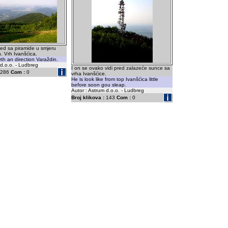
ed sa piramide u smjeru
n. Vrh Ivanšćica.
rth an direction Varaždin.
 d.o.o. - Ludbreg
I on se ovako vidi pred zalazeće sunce sa
286
Com :
0
vrha Ivanšćice.
He is look like from top Ivanšćica little
before soon gou sleap.
Autor : Astrum d.o.o. - Ludbreg
Broj klikova :
143
Com :
0