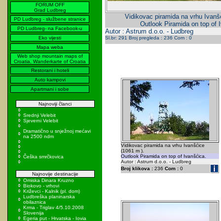
FORUM OFF
Grad Ludbreg
Vidikovac piramida na vrhu Ivanš
PD Ludbreg - službene stranice
Outlook Piramida on top of 
PD Ludbreg- na Facebook-u
Autor : Astrum d.o.o. - Ludbreg
Eko vijesti
Sl.br: 291 Broj pregleda : 236 Com : 0
Mapa weba
Web shop mountain maps of
Croatia, Wanderkarte of Croatia
Restorani i hoteli
Auto kampovi
Apartmani i sobe
Najnoviji članci
Srednji Velebit
Sjeverni Velebit
Dramatično u snježnoj mećavi
na 2500 ndm
Vidikovac piramida na vrhu Ivanšćice
(1061 m ).
Outlook Piramida on top of Ivanšćica.
Češka smrčkovica
Autor : Astrum d.o.o. - Ludbreg
Broj klikova :
236
Com :
0
Najnovije destinacije
Omiska Dinara Kruzno
Biokovo - vrhovi
Križevci - Kalnik (pl. dom)
Ludbreška planinarska
obilaznica
Krma - Triglav 4/5.10.2008
Slovenija
Egeria put - Hrvatska - Iovia