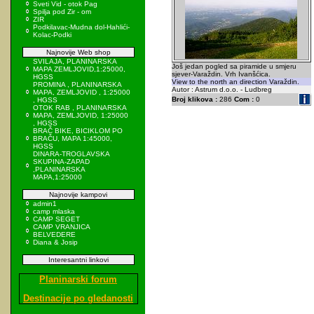
Sveti Vid - otok Pag
Spilja pod Zir - om
ZIR
Podkilavac-Mudna dol-Hahlići-
Kolac-Podki
Najnovije Web shop
SVILAJA, PLANINARSKA
Još jedan pogled sa piramide u smjeru
MAPA ZEMLJOVID,1:25000,
sjever-Varaždin. Vrh Ivanšćica.
HGSS
View to the north an direction Varaždin.
PROMINA , PLANINARSKA
Autor : Astrum d.o.o. - Ludbreg
MAPA, ZEMLJOVID , 1:25000
Broj klikova :
286
Com :
0
, HGSS
OTOK RAB , PLANINARSKA
MAPA, ZEMLJOVID, 1:25000
, HGSS
BRAČ BIKE, BICIKLOM PO
BRAČU, MAPA 1:45000,
HGSS
DINARA-TROGLAVSKA
SKUPINA-ZAPAD
,PLANINARSKA
MAPA,1:25000
Najnovije kampovi
admin1
camp mlaska
CAMP SEGET
CAMP VRANJICA
BELVEDERE
Diana & Josip
Interesantni linkovi
Planinarski forum
Destinacije po gledanosti