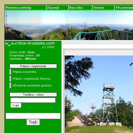
Planinska područja
Županije
Baza slika
Turizam
VR panoram
Dobro došli :
Gost
Posjetitelja online :
33
Statistika :
AWstats
Prijave i registracije
Prijava suradnika
Prijave i registracije članova
Ažuriranje podataka gradovi
Tražilica - crtice