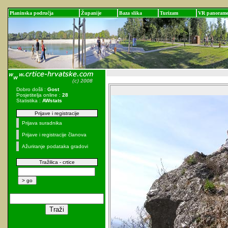
Planinska područja
Županije
Baza slika
Turizam
VR panoram
Dobro došli :
Gost
Posjetitelja online :
28
Statistika :
AWstats
Prijave i registracije
Prijava suradnika
Prijave i registracije članova
Ažuriranje podataka gradovi
Tražilica - crtice