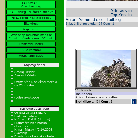
FORUM OFF
Grad Ludbreg
Vrh Kanclin
PD Ludbreg - službene stranice
Top Kanclin
PD Ludbreg- na Facebook-u
Autor : Astrum d.o.o. - Ludbreg
Eko vijesti
Sl.br: 1 Broj pregleda : 54 Com : 1
Mapa weba
Web shop mountain maps of
Croatia, Wanderkarte of Croatia
Restorani i hoteli
Auto kampovi
Apartmani i sobe
Najnoviji članci
Srednji Velebit
Sjeverni Velebit
Dramatično u snježnoj mećavi
na 2500 ndm
Vrh Kanclin
Top Kanclin
Autor : Astrum d.o.o. - Ludbreg
Češka smrčkovica
Broj klikova :
54
Com :
1
Najnovije destinacije
Omiska Dinara Kruzno
Biokovo - vrhovi
Križevci - Kalnik (pl. dom)
Ludbreška planinarska
obilaznica
Krma - Triglav 4/5.10.2008
Slovenija
Egeria put - Hrvatska - Iovia