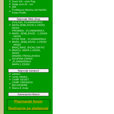
Sveti Vid - otok Pag
Spilja pod Zir - om
ZIR
Podkilavac-Mudna dol-Hahlići-
Kolac-Podki
Najnovije Web shop
SVILAJA, PLANINARSKA
MAPA ZEMLJOVID,1:25000,
HGSS
PROMINA , PLANINARSKA
MAPA, ZEMLJOVID , 1:25000
, HGSS
OTOK RAB , PLANINARSKA
MAPA, ZEMLJOVID, 1:25000
, HGSS
BRAČ BIKE, BICIKLOM PO
BRAČU, MAPA 1:45000,
HGSS
DINARA-TROGLAVSKA
SKUPINA-ZAPAD
,PLANINARSKA
MAPA,1:25000
Najnovije kampovi
admin1
camp mlaska
CAMP SEGET
CAMP VRANJICA
BELVEDERE
Diana & Josip
Interesantni linkovi
Planinarski forum
Destinacije po gledanosti