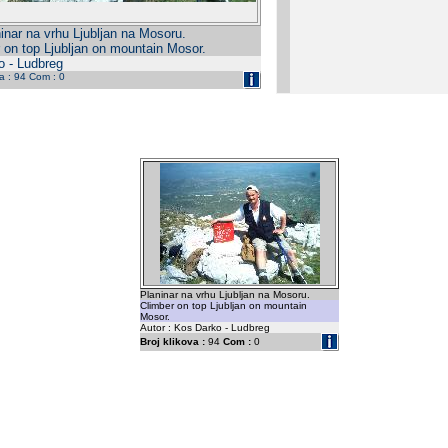
inar na vrhu Ljubljan na Mosoru.
 on top Ljubljan on mountain Mosor.
o - Ludbreg
da : 94 Com : 0
Planinar na vrhu Ljubljan na Mosoru.
Climber on top Ljubljan on mountain
Mosor.
Autor : Kos Darko - Ludbreg
Broj klikova :
94
Com :
0