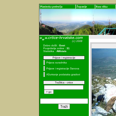
Planinska područja
Županije
Baza slika
Dobro došli :
Gost
Posjetitelja online :
31
Statistika :
AWstats
Prijave i registracije
Prijava suradnika
Prijave i registracije članova
Ažuriranje podataka gradovi
Tražilica - crtice