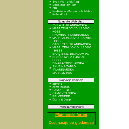
Sveti Vid - otok Pag
Spilja pod Zir - om
ZIR
Podkilavac-Mudna dol-Hahlići-
Kolac-Podki
Najnovije Web shop
SVILAJA, PLANINARSKA
MAPA ZEMLJOVID,1:25000,
HGSS
PROMINA , PLANINARSKA
MAPA, ZEMLJOVID , 1:25000
, HGSS
OTOK RAB , PLANINARSKA
MAPA, ZEMLJOVID, 1:25000
, HGSS
BRAČ BIKE, BICIKLOM PO
BRAČU, MAPA 1:45000,
HGSS
DINARA-TROGLAVSKA
SKUPINA-ZAPAD
,PLANINARSKA
MAPA,1:25000
Najnovije kampovi
admin1
camp mlaska
CAMP SEGET
CAMP VRANJICA
BELVEDERE
Diana & Josip
Interesantni linkovi
Planinarski forum
Destinacije po gledanosti