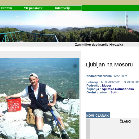
Turizam
VR panorame
Informacije
Zanimljive destinacije Hrvatska
Ljubljan na Mosoru
Nadmorska visina :
1262.00 m
Lokacija :
N: 9.99'32.50'' E: 9.99'38.60''
Mosor
Područje :
Splitsko-Dalmatinska
Županija :
Split
Okolni gradovi :
ČLANCI