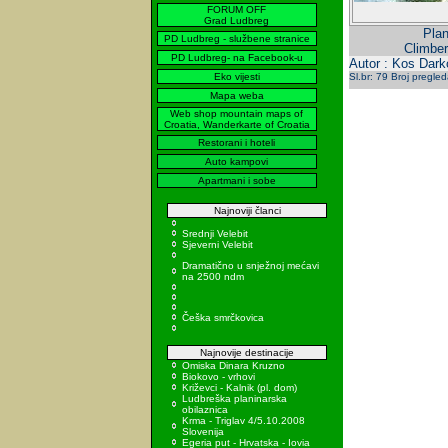
FORUM OFF
Grad Ludbreg
Plan
PD Ludbreg - službene stranice
Climber
PD Ludbreg- na Facebook-u
Autor : Kos Dark
Eko vijesti
Sl.br: 79 Broj pregle
Mapa weba
Web shop mountain maps of
Croatia, Wanderkarte of Croatia
Restorani i hoteli
Auto kampovi
Apartmani i sobe
Najnoviji članci
Srednji Velebit
Sjeverni Velebit
Dramatično u snježnoj mećavi
na 2500 ndm
Češka smrčkovica
Najnovije destinacije
Omiska Dinara Kruzno
Biokovo - vrhovi
Križevci - Kalnik (pl. dom)
Ludbreška planinarska
obilaznica
Krma - Triglav 4/5.10.2008
Slovenija
Egeria put - Hrvatska - Iovia