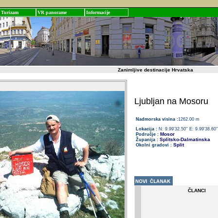
Turizam
VR panorame
Informacije
Zanimljive destinacije Hrvatska
Ljubljan na Mosoru
Nadmorska visina :
1262.00 m
Lokacija :
N: 9.99'32.50'' E: 9.99'38.60''
Mosor
Područje :
Splitsko-Dalmatinska
Županija :
Split
Okolni gradovi :
ČLANCI