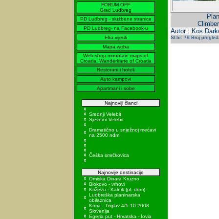
FORUM OFF
Grad Ludbreg
Plan
PD Ludbreg - službene stranice
Climber
PD Ludbreg- na Facebook-u
Autor : Kos Dark
Eko vijesti
Sl.br: 79 Broj pregle
Mapa weba
Web shop mountain maps of
Croatia, Wanderkarte of Croatia
Restorani i hoteli
Auto kampovi
Apartmani i sobe
Najnoviji članci
Srednji Velebit
Sjeverni Velebit
Dramatično u snježnoj mećavi
na 2500 ndm
Češka smrčkovica
Najnovije destinacije
Omiska Dinara Kruzno
Biokovo - vrhovi
Križevci - Kalnik (pl. dom)
Ludbreška planinarska
obilaznica
Krma - Triglav 4/5.10.2008
Slovenija
Egeria put - Hrvatska - Iovia