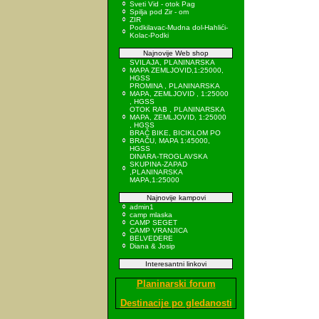
Sveti Vid - otok Pag
Spilja pod Zir - om
ZIR
Podkilavac-Mudna dol-Hahlići-
Kolac-Podki
Najnovije Web shop
SVILAJA, PLANINARSKA
MAPA ZEMLJOVID,1:25000,
HGSS
PROMINA , PLANINARSKA
MAPA, ZEMLJOVID , 1:25000
, HGSS
OTOK RAB , PLANINARSKA
MAPA, ZEMLJOVID, 1:25000
, HGSS
BRAČ BIKE, BICIKLOM PO
BRAČU, MAPA 1:45000,
HGSS
DINARA-TROGLAVSKA
SKUPINA-ZAPAD
,PLANINARSKA
MAPA,1:25000
Najnovije kampovi
admin1
camp mlaska
CAMP SEGET
CAMP VRANJICA
BELVEDERE
Diana & Josip
Interesantni linkovi
Planinarski forum
Destinacije po gledanosti