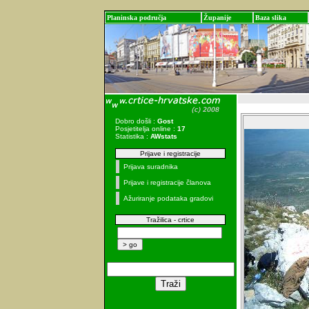
Planinska područja
Županije
Baza slika
Dobro došli :
Gost
Posjetitelja online :
17
Statistika :
AWstats
Prijave i registracije
Prijava suradnika
Prijave i registracije članova
Ažuriranje podataka gradovi
Tražilica - crtice