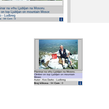
inar na vrhu Ljubljan na Mosoru.
 on top Ljubljan on mountain Mosor.
o - Ludbreg
da : 94 Com : 0
Planinar na vrhu Ljubljan na Mosoru.
Climber on top Ljubljan on mountain
Mosor.
Autor : Kos Darko - Ludbreg
Broj klikova :
94
Com :
0