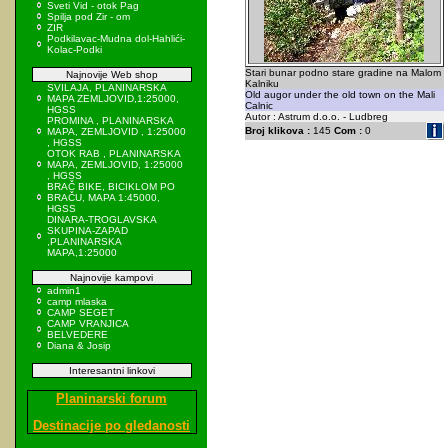
Sveti Vid - otok Pag
Spilja pod Zir - om
ZIR
Podkilavac-Mudna dol-Hahlići-
Kolac-Podki
Stari bunar podno stare gradine na Malom
Najnovije Web shop
Kalniku
SVILAJA, PLANINARSKA
Old augor under the old town on the Mali
MAPA ZEMLJOVID,1:25000,
Calnic
HGSS
Autor : Astrum d.o.o. - Ludbreg
PROMINA , PLANINARSKA
Broj klikova :
145
Com :
0
MAPA, ZEMLJOVID , 1:25000
, HGSS
OTOK RAB , PLANINARSKA
MAPA, ZEMLJOVID, 1:25000
, HGSS
BRAČ BIKE, BICIKLOM PO
BRAČU, MAPA 1:45000,
HGSS
DINARA-TROGLAVSKA
SKUPINA-ZAPAD
,PLANINARSKA
MAPA,1:25000
Najnovije kampovi
admin1
camp mlaska
CAMP SEGET
CAMP VRANJICA
BELVEDERE
Diana & Josip
Interesantni linkovi
Planinarski forum
Destinacije po gledanosti