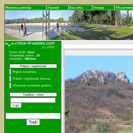
Planinska područja
Županije
Baza slika
Turizam
VR panoram
Dobro došli :
Gost
Posjetitelja online :
16
Statistika :
AWstats
Prijave i registracije
Prijava suradnika
Prijave i registracije članova
Ažuriranje podataka gradovi
Tražilica - crtice