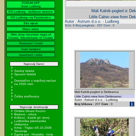
FORUM OFF
Grad Ludbreg
Mali Kalnik-pogled iz Dek
PD Ludbreg - službene stranice
Little Calnic-view from De
PD Ludbreg- na Facebook-u
Autor : Astrum d.o.o. - Ludbreg
Eko vijesti
Sl.br: 6 Broj pregleda : 207 Com : 0
Mapa weba
Web shop mountain maps of
Croatia, Wanderkarte of Croatia
Restorani i hoteli
Auto kampovi
Apartmani i sobe
Najnoviji članci
Srednji Velebit
Sjeverni Velebit
Dramatično u snježnoj mećavi
na 2500 ndm
Mali Kalnik-pogled iz Dekleanca
Češka smrčkovica
Little Calnic-view from Deklesanec
Autor : Astrum d.o.o. - Ludbreg
Broj klikova :
207
Com :
0
Najnovije destinacije
Omiska Dinara Kruzno
Biokovo - vrhovi
Križevci - Kalnik (pl. dom)
Ludbreška planinarska
obilaznica
Krma - Triglav 4/5.10.2008
Slovenija
Egeria put - Hrvatska - Iovia