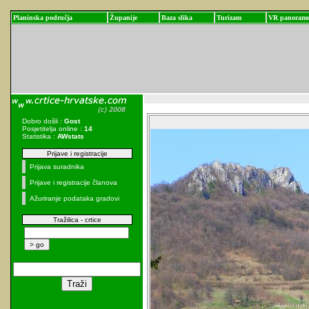
Planinska područja
Županije
Baza slika
Turizam
VR panoram
Dobro došli :
Gost
Posjetitelja online :
14
Statistika :
AWstats
Prijave i registracije
Prijava suradnika
Prijave i registracije članova
Ažuriranje podataka gradovi
Tražilica - crtice