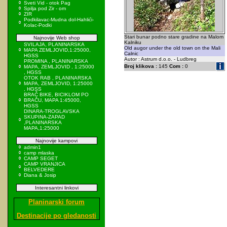
Sveti Vid - otok Pag
Spilja pod Zir - om
ZIR
Podkilavac-Mudna dol-Hahlići-
Kolac-Podki
Stari bunar podno stare gradine na Malom
Najnovije Web shop
Kalniku
SVILAJA, PLANINARSKA
Old augor under the old town on the Mali
MAPA ZEMLJOVID,1:25000,
Calnic
HGSS
Autor : Astrum d.o.o. - Ludbreg
PROMINA , PLANINARSKA
Broj klikova :
145
Com :
0
MAPA, ZEMLJOVID , 1:25000
, HGSS
OTOK RAB , PLANINARSKA
MAPA, ZEMLJOVID, 1:25000
, HGSS
BRAČ BIKE, BICIKLOM PO
BRAČU, MAPA 1:45000,
HGSS
DINARA-TROGLAVSKA
SKUPINA-ZAPAD
,PLANINARSKA
MAPA,1:25000
Najnovije kampovi
admin1
camp mlaska
CAMP SEGET
CAMP VRANJICA
BELVEDERE
Diana & Josip
Interesantni linkovi
Planinarski forum
Destinacije po gledanosti