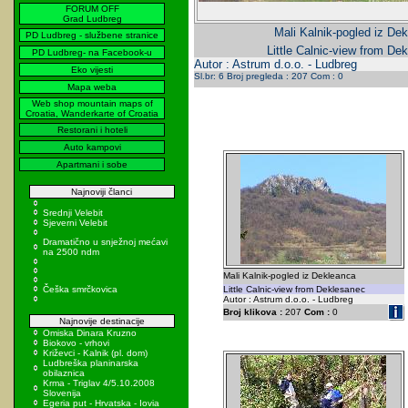
FORUM OFF
Grad Ludbreg
Mali Kalnik-pogled iz Dek
PD Ludbreg - službene stranice
Little Calnic-view from De
PD Ludbreg- na Facebook-u
Autor : Astrum d.o.o. - Ludbreg
Eko vijesti
Sl.br: 6 Broj pregleda : 207 Com : 0
Mapa weba
Web shop mountain maps of
Croatia, Wanderkarte of Croatia
Restorani i hoteli
Auto kampovi
Apartmani i sobe
Najnoviji članci
Srednji Velebit
Sjeverni Velebit
Dramatično u snježnoj mećavi
na 2500 ndm
Mali Kalnik-pogled iz Dekleanca
Češka smrčkovica
Little Calnic-view from Deklesanec
Autor : Astrum d.o.o. - Ludbreg
Broj klikova :
207
Com :
0
Najnovije destinacije
Omiska Dinara Kruzno
Biokovo - vrhovi
Križevci - Kalnik (pl. dom)
Ludbreška planinarska
obilaznica
Krma - Triglav 4/5.10.2008
Slovenija
Egeria put - Hrvatska - Iovia