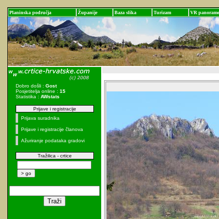
Planinska područja
Županije
Baza slika
Turizam
VR panoram
Dobro došli :
Gost
Posjetitelja online :
15
Statistika :
AWstats
Prijave i registracije
Prijava suradnika
Prijave i registracije članova
Ažuriranje podataka gradovi
Tražilica - crtice