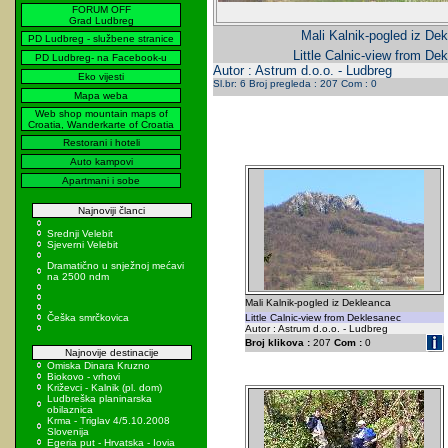
FORUM OFF
Grad Ludbreg
Mali Kalnik-pogled iz Dek
PD Ludbreg - službene stranice
Little Calnic-view from De
PD Ludbreg- na Facebook-u
Autor : Astrum d.o.o. - Ludbreg
Eko vijesti
Sl.br: 6 Broj pregleda : 207 Com : 0
Mapa weba
Web shop mountain maps of
Croatia, Wanderkarte of Croatia
Restorani i hoteli
Auto kampovi
Apartmani i sobe
Najnoviji članci
Srednji Velebit
Sjeverni Velebit
Dramatično u snježnoj mećavi
na 2500 ndm
Mali Kalnik-pogled iz Dekleanca
Češka smrčkovica
Little Calnic-view from Deklesanec
Autor : Astrum d.o.o. - Ludbreg
Broj klikova :
207
Com :
0
Najnovije destinacije
Omiska Dinara Kruzno
Biokovo - vrhovi
Križevci - Kalnik (pl. dom)
Ludbreška planinarska
obilaznica
Krma - Triglav 4/5.10.2008
Slovenija
Egeria put - Hrvatska - Iovia