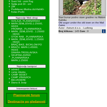
Sveti Vid - otok Pag
Spilja pod Zir - om
ZIR
Podkilavac-Mudna dol-Hahlići-
Kolac-Podki
Stari bunar podno stare gradine na Malom
Najnovije Web shop
Kalniku
SVILAJA, PLANINARSKA
Old augor under the old town on the Mali
MAPA ZEMLJOVID,1:25000,
Calnic
HGSS
Autor : Astrum d.o.o. - Ludbreg
PROMINA , PLANINARSKA
Broj klikova :
145
Com :
0
MAPA, ZEMLJOVID , 1:25000
, HGSS
OTOK RAB , PLANINARSKA
MAPA, ZEMLJOVID, 1:25000
, HGSS
BRAČ BIKE, BICIKLOM PO
BRAČU, MAPA 1:45000,
HGSS
DINARA-TROGLAVSKA
SKUPINA-ZAPAD
,PLANINARSKA
MAPA,1:25000
Najnovije kampovi
admin1
camp mlaska
CAMP SEGET
CAMP VRANJICA
BELVEDERE
Diana & Josip
Interesantni linkovi
Planinarski forum
Destinacije po gledanosti