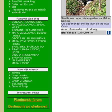
Sveti Vid - otok Pag
Spilja pod Zir - om
ZIR
Podkilavac-Mudna dol-Hahlići-
Kolac-Podki
Stari bunar podno stare gradine na Malom
Najnovije Web shop
Kalniku
SVILAJA, PLANINARSKA
Old augor under the old town on the Mali
MAPA ZEMLJOVID,1:25000,
Calnic
HGSS
Autor : Astrum d.o.o. - Ludbreg
PROMINA , PLANINARSKA
Broj klikova :
145
Com :
0
MAPA, ZEMLJOVID , 1:25000
, HGSS
OTOK RAB , PLANINARSKA
MAPA, ZEMLJOVID, 1:25000
, HGSS
BRAČ BIKE, BICIKLOM PO
BRAČU, MAPA 1:45000,
HGSS
DINARA-TROGLAVSKA
SKUPINA-ZAPAD
,PLANINARSKA
MAPA,1:25000
Najnovije kampovi
admin1
camp mlaska
CAMP SEGET
CAMP VRANJICA
BELVEDERE
Diana & Josip
Interesantni linkovi
Planinarski forum
Destinacije po gledanosti