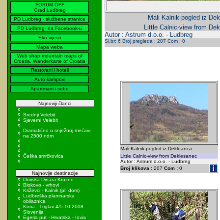
FORUM OFF
Grad Ludbreg
Mali Kalnik-pogled iz Dek
PD Ludbreg - službene stranice
Little Calnic-view from De
PD Ludbreg- na Facebook-u
Autor : Astrum d.o.o. - Ludbreg
Eko vijesti
Sl.br: 6 Broj pregleda : 207 Com : 0
Mapa weba
Web shop mountain maps of
Croatia, Wanderkarte of Croatia
Restorani i hoteli
Auto kampovi
Apartmani i sobe
Najnoviji članci
Srednji Velebit
Sjeverni Velebit
Dramatično u snježnoj mećavi
na 2500 ndm
Mali Kalnik-pogled iz Dekleanca
Češka smrčkovica
Little Calnic-view from Deklesanec
Autor : Astrum d.o.o. - Ludbreg
Broj klikova :
207
Com :
0
Najnovije destinacije
Omiska Dinara Kruzno
Biokovo - vrhovi
Križevci - Kalnik (pl. dom)
Ludbreška planinarska
obilaznica
Krma - Triglav 4/5.10.2008
Slovenija
Egeria put - Hrvatska - Iovia