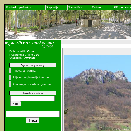
Planinska područja
Županije
Baza slika
Turizam
VR panoram
Dobro došli :
Gost
Posjetitelja online :
20
Statistika :
AWstats
Prijave i registracije
Prijava suradnika
Prijave i registracije članova
Ažuriranje podataka gradovi
Tražilica - crtice