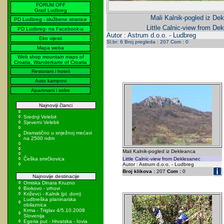
FORUM OFF
Grad Ludbreg
Mali Kalnik-pogled iz Dek
PD Ludbreg - službene stranice
Little Calnic-view from De
PD Ludbreg- na Facebook-u
Autor : Astrum d.o.o. - Ludbreg
Eko vijesti
Sl.br: 6 Broj pregleda : 207 Com : 0
Mapa weba
Web shop mountain maps of
Croatia, Wanderkarte of Croatia
Restorani i hoteli
Auto kampovi
Apartmani i sobe
Najnoviji članci
Srednji Velebit
Sjeverni Velebit
Dramatično u snježnoj mećavi
na 2500 ndm
Mali Kalnik-pogled iz Dekleanca
Češka smrčkovica
Little Calnic-view from Deklesanec
Autor : Astrum d.o.o. - Ludbreg
Broj klikova :
207
Com :
0
Najnovije destinacije
Omiska Dinara Kruzno
Biokovo - vrhovi
Križevci - Kalnik (pl. dom)
Ludbreška planinarska
obilaznica
Krma - Triglav 4/5.10.2008
Slovenija
Egeria put - Hrvatska - Iovia