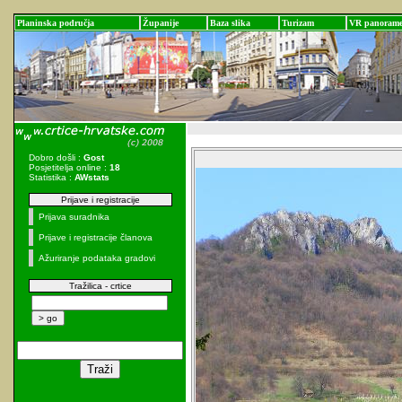
Planinska područja
Županije
Baza slika
Turizam
VR panoram
Dobro došli :
Gost
Posjetitelja online :
18
Statistika :
AWstats
Prijave i registracije
Prijava suradnika
Prijave i registracije članova
Ažuriranje podataka gradovi
Tražilica - crtice