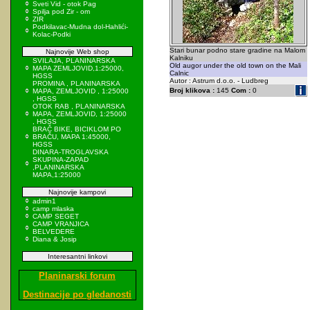
Sveti Vid - otok Pag
Spilja pod Zir - om
ZIR
Podkilavac-Mudna dol-Hahlići-
Kolac-Podki
Stari bunar podno stare gradine na Malom
Najnovije Web shop
Kalniku
SVILAJA, PLANINARSKA
Old augor under the old town on the Mali
MAPA ZEMLJOVID,1:25000,
Calnic
HGSS
Autor : Astrum d.o.o. - Ludbreg
PROMINA , PLANINARSKA
Broj klikova :
145
Com :
0
MAPA, ZEMLJOVID , 1:25000
, HGSS
OTOK RAB , PLANINARSKA
MAPA, ZEMLJOVID, 1:25000
, HGSS
BRAČ BIKE, BICIKLOM PO
BRAČU, MAPA 1:45000,
HGSS
DINARA-TROGLAVSKA
SKUPINA-ZAPAD
,PLANINARSKA
MAPA,1:25000
Najnovije kampovi
admin1
camp mlaska
CAMP SEGET
CAMP VRANJICA
BELVEDERE
Diana & Josip
Interesantni linkovi
Planinarski forum
Destinacije po gledanosti