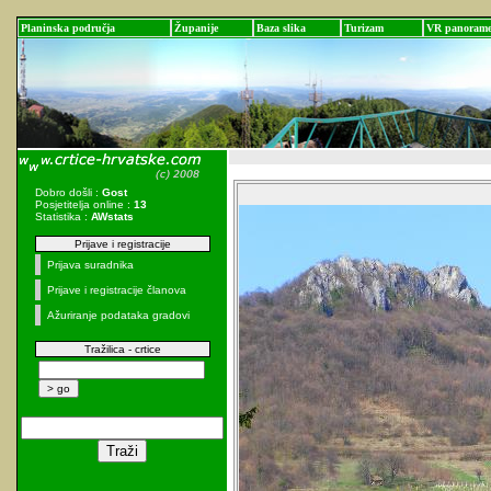
Planinska područja
Županije
Baza slika
Turizam
VR panoram
Dobro došli :
Gost
Posjetitelja online :
13
Statistika :
AWstats
Prijave i registracije
Prijava suradnika
Prijave i registracije članova
Ažuriranje podataka gradovi
Tražilica - crtice