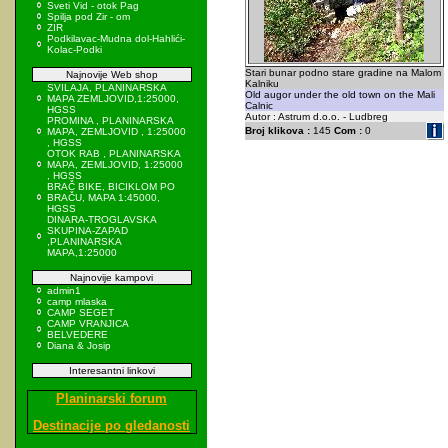
Sveti Vid - otok Pag
Spilja pod Zir - om
ZIR
Podkilavac-Mudna dol-Hahlići-
Kolac-Podki
Stari bunar podno stare gradine na Malom
Najnovije Web shop
Kalniku
SVILAJA, PLANINARSKA
Old augor under the old town on the Mali
MAPA ZEMLJOVID,1:25000,
Calnic
HGSS
Autor : Astrum d.o.o. - Ludbreg
PROMINA , PLANINARSKA
Broj klikova :
145
Com :
0
MAPA, ZEMLJOVID , 1:25000
, HGSS
OTOK RAB , PLANINARSKA
MAPA, ZEMLJOVID, 1:25000
, HGSS
BRAČ BIKE, BICIKLOM PO
BRAČU, MAPA 1:45000,
HGSS
DINARA-TROGLAVSKA
SKUPINA-ZAPAD
,PLANINARSKA
MAPA,1:25000
Najnovije kampovi
admin1
camp mlaska
CAMP SEGET
CAMP VRANJICA
BELVEDERE
Diana & Josip
Interesantni linkovi
Planinarski forum
Destinacije po gledanosti