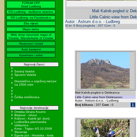
FORUM OFF
Grad Ludbreg
Mali Kalnik-pogled iz Dek
PD Ludbreg - službene stranice
Little Calnic-view from De
PD Ludbreg- na Facebook-u
Autor : Astrum d.o.o. - Ludbreg
Eko vijesti
Sl.br: 6 Broj pregleda : 207 Com : 0
Mapa weba
Web shop mountain maps of
Croatia, Wanderkarte of Croatia
Restorani i hoteli
Auto kampovi
Apartmani i sobe
Najnoviji članci
Srednji Velebit
Sjeverni Velebit
Dramatično u snježnoj mećavi
na 2500 ndm
Mali Kalnik-pogled iz Dekleanca
Češka smrčkovica
Little Calnic-view from Deklesanec
Autor : Astrum d.o.o. - Ludbreg
Broj klikova :
207
Com :
0
Najnovije destinacije
Omiska Dinara Kruzno
Biokovo - vrhovi
Križevci - Kalnik (pl. dom)
Ludbreška planinarska
obilaznica
Krma - Triglav 4/5.10.2008
Slovenija
Egeria put - Hrvatska - Iovia