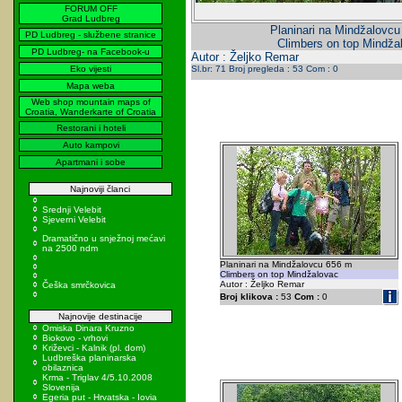
FORUM OFF
Grad Ludbreg
Planinari na Mindžalovc
PD Ludbreg - službene stranice
Climbers on top Mindža
PD Ludbreg- na Facebook-u
Autor : Željko Remar
Eko vijesti
Sl.br: 71 Broj pregleda : 53 Com : 0
Mapa weba
Web shop mountain maps of
Croatia, Wanderkarte of Croatia
Restorani i hoteli
Auto kampovi
Apartmani i sobe
Najnoviji članci
Srednji Velebit
Sjeverni Velebit
Dramatično u snježnoj mećavi
na 2500 ndm
Planinari na Mindžalovcu 656 m
Climbers on top Mindžalovac
Autor : Željko Remar
Češka smrčkovica
Broj klikova :
53
Com :
0
Najnovije destinacije
Omiska Dinara Kruzno
Biokovo - vrhovi
Križevci - Kalnik (pl. dom)
Ludbreška planinarska
obilaznica
Krma - Triglav 4/5.10.2008
Slovenija
Egeria put - Hrvatska - Iovia