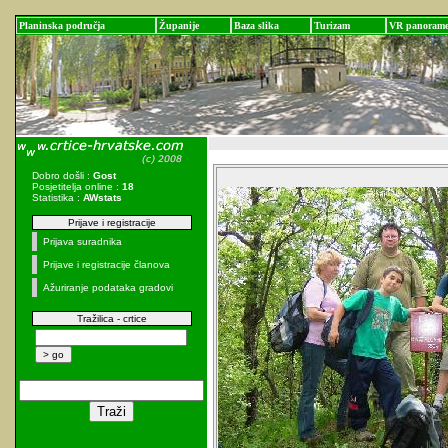
Planinska područja
Županije
Baza slika
Turizam
VR panoram
Dobro došli :
Gost
Posjetitelja online :
18
Statistika :
AWstats
Prijave i registracije
Prijava suradnika
Prijave i registracije članova
Ažuriranje podataka gradovi
Tražilica - crtice