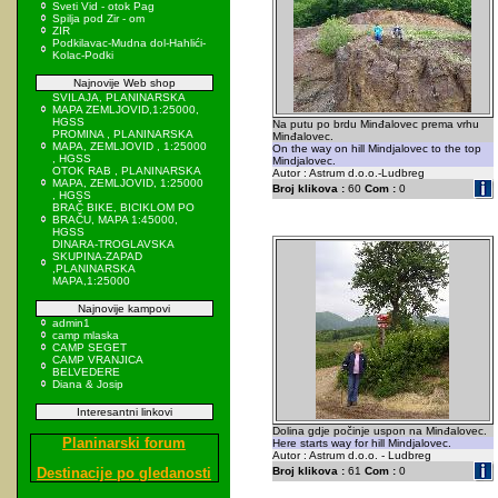
Sveti Vid - otok Pag
Spilja pod Zir - om
ZIR
Podkilavac-Mudna dol-Hahlići-
Kolac-Podki
Najnovije Web shop
SVILAJA, PLANINARSKA
MAPA ZEMLJOVID,1:25000,
HGSS
Na putu po brdu Minđalovec prema vrhu
PROMINA , PLANINARSKA
Minđalovec.
MAPA, ZEMLJOVID , 1:25000
On the way on hill Mindjalovec to the top
, HGSS
Mindjalovec.
OTOK RAB , PLANINARSKA
Autor : Astrum d.o.o.-Ludbreg
MAPA, ZEMLJOVID, 1:25000
Broj klikova :
60
Com :
0
, HGSS
BRAČ BIKE, BICIKLOM PO
BRAČU, MAPA 1:45000,
HGSS
DINARA-TROGLAVSKA
SKUPINA-ZAPAD
,PLANINARSKA
MAPA,1:25000
Najnovije kampovi
admin1
camp mlaska
CAMP SEGET
CAMP VRANJICA
BELVEDERE
Diana & Josip
Interesantni linkovi
Dolina gdje počinje uspon na Minđalovec.
Planinarski forum
Here starts way for hill Mindjalovec.
Autor : Astrum d.o.o. - Ludbreg
Destinacije po gledanosti
Broj klikova :
61
Com :
0