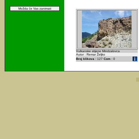
Možda će Vas zanimati
Vulkanske stijene Mindzalovca
Autor : Remar Željko
Broj klikova :
127
Com :
0