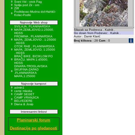
Sveti Vid - otok Pag
Spilja pod Zir - om
ZIR
Podkilavac-Mudna dol-Hahlići-
Kolac-Podki
Najnovije Web shop
SVILAJA, PLANINARSKA
MAPA ZEMLJOVID,1:25000,
Silazak sa Podrevca . Kalnik .
HGSS
Go down from Podrevec . Kalnik .
PROMINA , PLANINARSKA
Autor : Damir Klarić
MAPA, ZEMLJOVID , 1:25000
Broj klikova :
28
Com :
0
, HGSS
OTOK RAB , PLANINARSKA
MAPA, ZEMLJOVID, 1:25000
, HGSS
BRAČ BIKE, BICIKLOM PO
BRAČU, MAPA 1:45000,
HGSS
DINARA-TROGLAVSKA
SKUPINA-ZAPAD
,PLANINARSKA
MAPA,1:25000
Najnovije kampovi
admin1
camp mlaska
CAMP SEGET
CAMP VRANJICA
BELVEDERE
Diana & Josip
Interesantni linkovi
Planinarski forum
Destinacije po gledanosti