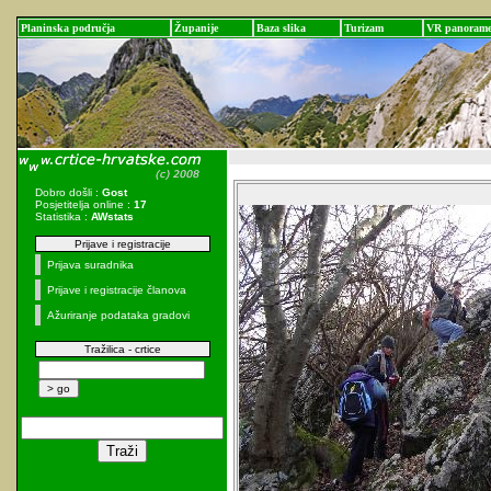
Planinska područja
Županije
Baza slika
Turizam
VR panoram
Dobro došli :
Gost
Posjetitelja online :
17
Statistika :
AWstats
Prijave i registracije
Prijava suradnika
Prijave i registracije članova
Ažuriranje podataka gradovi
Tražilica - crtice