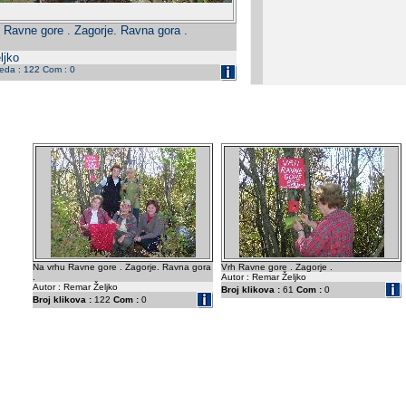
 Ravne gore . Zagorje. Ravna gora .
ljko
leda : 122 Com : 0
Na vrhu Ravne gore . Zagorje. Ravna gora
Vrh Ravne gore . Zagorje .
.
Autor : Remar Željko
Autor : Remar Željko
Broj klikova :
61
Com :
0
Broj klikova :
122
Com :
0