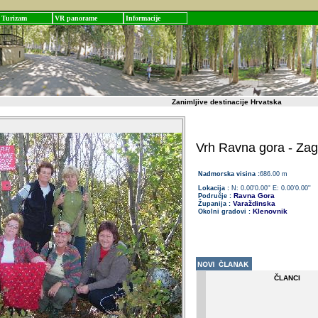
Turizam
VR panorame
Informacije
Zanimljive destinacije Hrvatska
Vrh Ravna gora - Zag
Nadmorska visina :
686.00 m
Lokacija :
N: 0.00'0.00'' E: 0.00'0.00''
Ravna Gora
Područje :
Varaždinska
Županija :
Klenovnik
Okolni gradovi :
ČLANCI