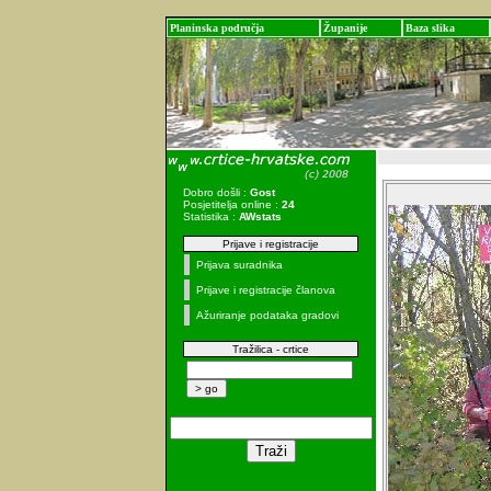
Planinska područja
Županije
Baza slika
Dobro došli :
Gost
Posjetitelja online :
24
Statistika :
AWstats
Prijave i registracije
Prijava suradnika
Prijave i registracije članova
Ažuriranje podataka gradovi
Tražilica - crtice