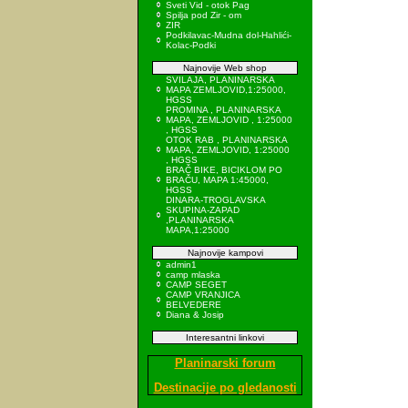
Sveti Vid - otok Pag
Spilja pod Zir - om
ZIR
Podkilavac-Mudna dol-Hahlići-
Kolac-Podki
Najnovije Web shop
SVILAJA, PLANINARSKA
MAPA ZEMLJOVID,1:25000,
HGSS
PROMINA , PLANINARSKA
MAPA, ZEMLJOVID , 1:25000
, HGSS
OTOK RAB , PLANINARSKA
MAPA, ZEMLJOVID, 1:25000
, HGSS
BRAČ BIKE, BICIKLOM PO
BRAČU, MAPA 1:45000,
HGSS
DINARA-TROGLAVSKA
SKUPINA-ZAPAD
,PLANINARSKA
MAPA,1:25000
Najnovije kampovi
admin1
camp mlaska
CAMP SEGET
CAMP VRANJICA
BELVEDERE
Diana & Josip
Interesantni linkovi
Planinarski forum
Destinacije po gledanosti