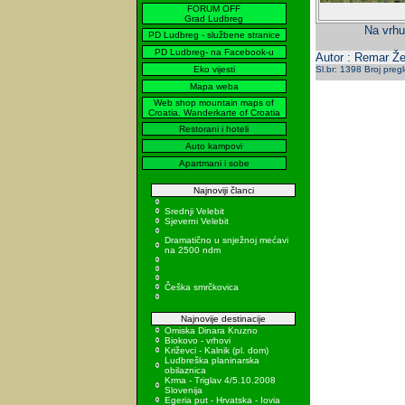
FORUM OFF
Grad Ludbreg
Na vrhu
PD Ludbreg - službene stranice
PD Ludbreg- na Facebook-u
Autor : Remar Že
Eko vijesti
Sl.br: 1398 Broj preg
Mapa weba
Web shop mountain maps of
Croatia, Wanderkarte of Croatia
Restorani i hoteli
Auto kampovi
Apartmani i sobe
Najnoviji članci
Srednji Velebit
Sjeverni Velebit
Dramatično u snježnoj mećavi
na 2500 ndm
Češka smrčkovica
Najnovije destinacije
Omiska Dinara Kruzno
Biokovo - vrhovi
Križevci - Kalnik (pl. dom)
Ludbreška planinarska
obilaznica
Krma - Triglav 4/5.10.2008
Slovenija
Egeria put - Hrvatska - Iovia