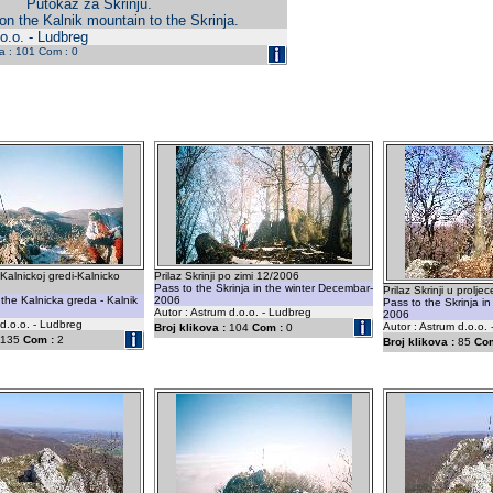
Putokaz za Skrinju.
on the Kalnik mountain to the Skrinja.
o.o. - Ludbreg
da : 101 Com : 0
 Kalnickoj gredi-Kalnicko
Prilaz Skrinji po zimi 12/2006
Pass to the Skrinja in the winter Decembar-
Prilaz Skrinji u prolje
 the Kalnicka greda - Kalnik
2006
Pass to the Skrinja in 
Autor : Astrum d.o.o. - Ludbreg
2006
 d.o.o. - Ludbreg
Autor : Astrum d.o.o.
Broj klikova :
104
Com :
0
135
Com :
2
Broj klikova :
85
Com