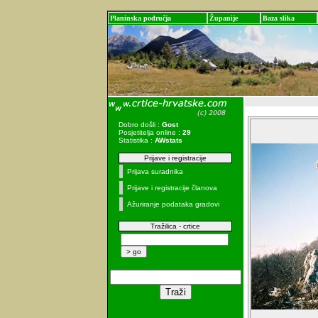
Planinska područja
Županije
Baza slika
Dobro došli :
Gost
Posjetitelja online :
29
Statistika :
AWstats
Prijave i registracije
Prijava suradnika
Prijave i registracije članova
Ažuriranje podataka gradovi
Tražilica - crtice