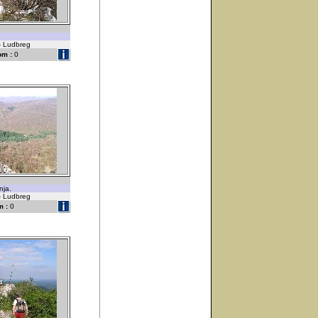
 - Ludbreg
om :
0
nja.
 - Ludbreg
 :
0