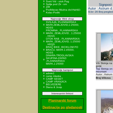
Sveti Vid - otok Pag
Spilja pod Zir - om
Signpost 
ZIR
Autor : Astrum d.
Podkilavac-Mudna dol-Hahlići-
Sl.br: 26 Broj pregle
Kolac-Podki
Najnovije Web shop
SVILAJA, PLANINARSKA
MAPA ZEMLJOVID,1:25000,
HGSS
PROMINA , PLANINARSKA
MAPA, ZEMLJOVID , 1:25000
, HGSS
OTOK RAB , PLANINARSKA
MAPA, ZEMLJOVID, 1:25000
, HGSS
BRAČ BIKE, BICIKLOM PO
BRAČU, MAPA 1:45000,
HGSS
DINARA-TROGLAVSKA
SKUPINA-ZAPAD
,PLANINARSKA
Vrh Skrinja na
MAPA,1:25000
gorje
Top Skrinja on
Najnovije kampovi
mountain
admin1
Autor : Astrum
camp mlaska
Broj klikova :
CAMP SEGET
CAMP VRANJICA
BELVEDERE
Diana & Josip
Interesantni linkovi
Planinarski forum
Destinacije po gledanosti