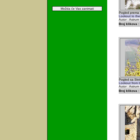
Možda će Vas zanimati
Pogled prema s
Lookout to the
Autor : Astrum
Broj klikova :
Pogled sa Skri
Lookout from t
Autor : Astrum
Broj klikova :