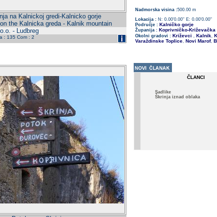
Nadmorska visina :
500.00 m
nja na Kalnickoj gredi-Kalnicko gorje
Lokacija :
N: 0.00'0.00'' E: 0.00'0.00''
 on the Kalnicka greda - Kalnik mountain
Kalničko gorje
Područje :
o.o. - Ludbreg
Koprivničko-Križevačka
Županija :
Križevci
Kalnik
K
Okolni gradovi :
,
,
da : 135 Com : 2
Varaždinske Toplice
Novi Marof
B
,
,
ČLANCI
Sadlike
Škrinja iznad oblaka