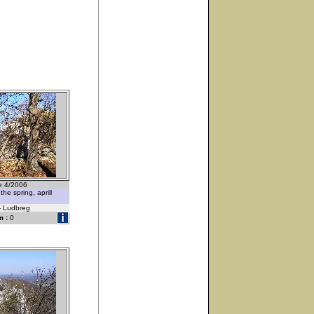
ce 4/2006
the spring, aprill
 - Ludbreg
 :
0