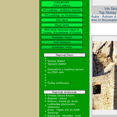
FORUM OFF
Grad Ludbreg
Vrh Skri
PD Ludbreg - službene stranice
Top Skrinja
PD Ludbreg- na Facebook-u
Autor : Astrum d.
Eko vijesti
Sl.br: 17 Broj pregle
Mapa weba
Web shop mountain maps of
Croatia, Wanderkarte of Croatia
Restorani i hoteli
Auto kampovi
Apartmani i sobe
Najnoviji članci
Srednji Velebit
Sjeverni Velebit
Dramatično u snježnoj mećavi
na 2500 ndm
Češka smrčkovica
Najnovije destinacije
Omiska Dinara Kruzno
Biokovo - vrhovi
Križevci - Kalnik (pl. dom)
Ludbreška planinarska
obilaznica
Krma - Triglav 4/5.10.2008
Slovenija
Egeria put - Hrvatska - Iovia