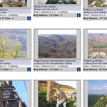
Skrinja iznad oblaka...
Skrinja over the cloud...
jeveru...
Proljece na Skrinji...
Autor : Astrum d.o.o. - Ludbreg
 north
Spring on the Skrinja
 d.o.o. - Ludbreg
Autor : Astrum d.o.o.
Broj klikova :
84
Com :
0
135
Com :
0
Broj klikova :
107
C
nje.
Pogled prema Varazdinskim Toplicama
Pogled sa Skrinje.
he skrinja.
Lookout to the Varazdinske Toplice
Lookout from the Skri
 d.o.o. - Ludbreg
Autor : Astrum d.o.o. - Ludbreg
Autor : Astrum d.o.o.
72
Com :
0
Broj klikova :
82
Com :
0
Broj klikova :
88
Com