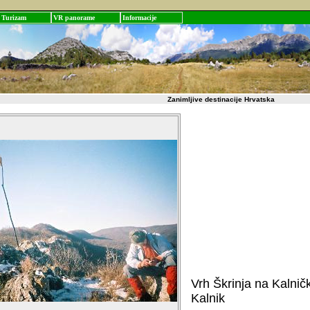
Turizam
VR panorame
Informacije
Zanimljive destinacije Hrvatska
Vrh Škrinja na Kalničk
Kalnik