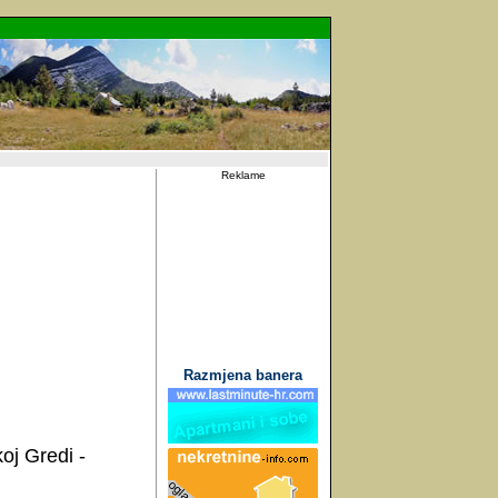
Reklame
Razmjena banera
oj Gredi -