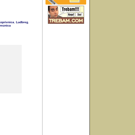
oprivnica
Ludbreg
,
,
reznica