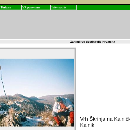
Turizam
VR panorame
Informacije
Zanimljive destinacije Hrvatska
Vrh Škrinja na Kalničk
Kalnik