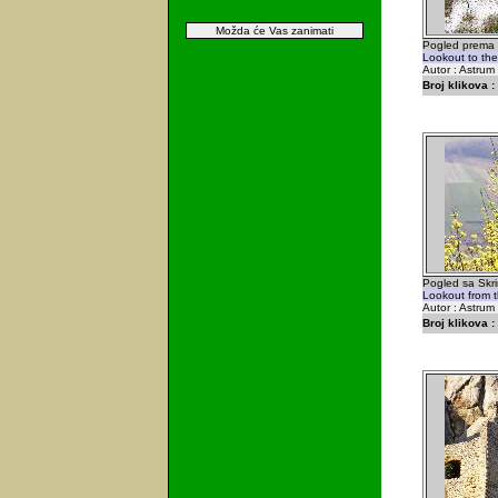
Možda će Vas zanimati
Pogled prema s
Lookout to the
Autor : Astrum
Broj klikova :
Pogled sa Skri
Lookout from t
Autor : Astrum
Broj klikova :