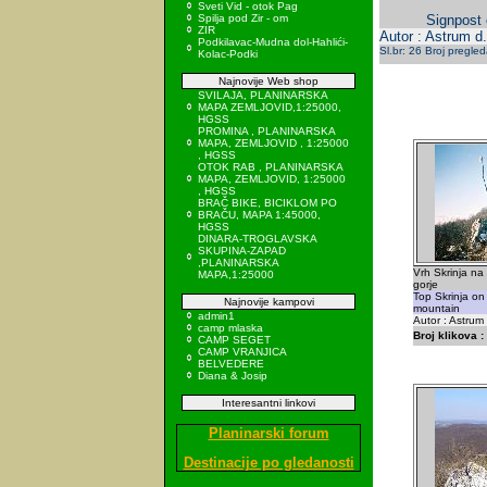
Sveti Vid - otok Pag
Spilja pod Zir - om
Signpost 
ZIR
Autor : Astrum d.
Podkilavac-Mudna dol-Hahlići-
Sl.br: 26 Broj pregle
Kolac-Podki
Najnovije Web shop
SVILAJA, PLANINARSKA
MAPA ZEMLJOVID,1:25000,
HGSS
PROMINA , PLANINARSKA
MAPA, ZEMLJOVID , 1:25000
, HGSS
OTOK RAB , PLANINARSKA
MAPA, ZEMLJOVID, 1:25000
, HGSS
BRAČ BIKE, BICIKLOM PO
BRAČU, MAPA 1:45000,
HGSS
DINARA-TROGLAVSKA
SKUPINA-ZAPAD
,PLANINARSKA
Vrh Skrinja na
MAPA,1:25000
gorje
Top Skrinja on
Najnovije kampovi
mountain
admin1
Autor : Astrum
camp mlaska
Broj klikova :
CAMP SEGET
CAMP VRANJICA
BELVEDERE
Diana & Josip
Interesantni linkovi
Planinarski forum
Destinacije po gledanosti