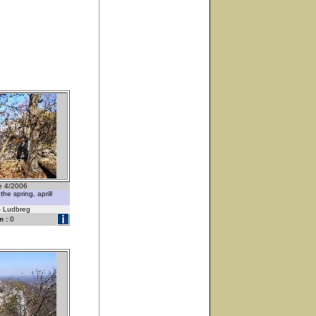
ce 4/2006
the spring, aprill
 - Ludbreg
 :
0