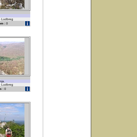
 - Ludbreg
om :
0
nja.
 - Ludbreg
 :
0