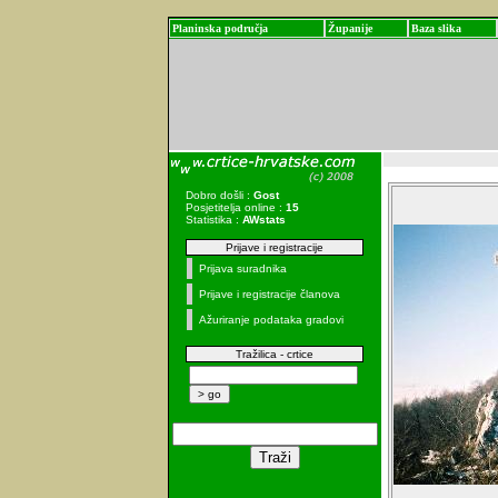
Planinska područja
Županije
Baza slika
Dobro došli :
Gost
Posjetitelja online :
15
Statistika :
AWstats
Prijave i registracije
Prijava suradnika
Prijave i registracije članova
Ažuriranje podataka gradovi
Tražilica - crtice