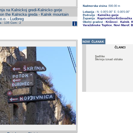
Nadmorska visina :
500.00 m
nja na Kalnickoj gredi-Kalnicko gorje
Lokacija :
N: 0.00'0.00'' E: 0.00'0.00''
 on the Kalnicka greda - Kalnik mountain
Kalničko gorje
Područje :
o.o. - Ludbreg
Koprivničko-Križevačka
Županija :
Križevci
Kalnik
K
Okolni gradovi :
,
,
da : 135 Com : 2
Varaždinske Toplice
Novi Marof
B
,
,
ČLANCI
Sadlike
Škrinja iznad oblaka