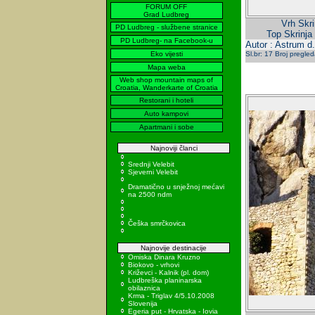
FORUM OFF
Grad Ludbreg
Vrh Skri
PD Ludbreg - službene stranice
Top Skrinja
PD Ludbreg- na Facebook-u
Autor : Astrum d.
Eko vijesti
Sl.br: 17 Broj pregle
Mapa weba
Web shop mountain maps of
Croatia, Wanderkarte of Croatia
Restorani i hoteli
Auto kampovi
Apartmani i sobe
Najnoviji članci
Srednji Velebit
Sjeverni Velebit
Dramatično u snježnoj mećavi
na 2500 ndm
Češka smrčkovica
Najnovije destinacije
Omiska Dinara Kruzno
Biokovo - vrhovi
Križevci - Kalnik (pl. dom)
Ludbreška planinarska
obilaznica
Krma - Triglav 4/5.10.2008
Slovenija
Egeria put - Hrvatska - Iovia