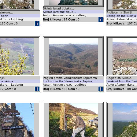
Skrinja iznad oblaka...
Skrinja over the cloud...
jeveru...
Proljece na Skrinji...
Autor : Astrum d.o.o. - Ludbreg
 north
Spring on the Skrinja
 d.o.o. - Ludbreg
Autor : Astrum d.o.o.
Broj klikova :
84
Com :
0
135
Com :
0
Broj klikova :
107
C
nje.
Pogled prema Varazdinskim Toplicama
Pogled sa Skrinje.
he skrinja.
Lookout to the Varazdinske Toplice
Lookout from the Skri
 d.o.o. - Ludbreg
Autor : Astrum d.o.o. - Ludbreg
Autor : Astrum d.o.o.
72
Com :
0
Broj klikova :
82
Com :
0
Broj klikova :
88
Com