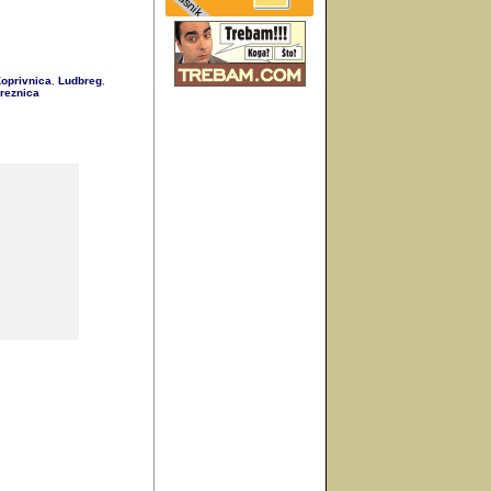
oprivnica
Ludbreg
,
,
reznica