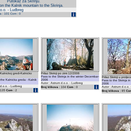
Putokaz za Skrinju.
on the Kalnik mountain to the Skrinja.
o.o. - Ludbreg
da : 101 Com : 0
 Kalnickoj gredi-Kalnicko
Prilaz Skrinji po zimi 12/2006
Pass to the Skrinja in the winter Decembar-
Prilaz Skrinji u prolje
 the Kalnicka greda - Kalnik
2006
Pass to the Skrinja in 
Autor : Astrum d.o.o. - Ludbreg
2006
 d.o.o. - Ludbreg
Autor : Astrum d.o.o.
Broj klikova :
104
Com :
0
135
Com :
2
Broj klikova :
85
Com