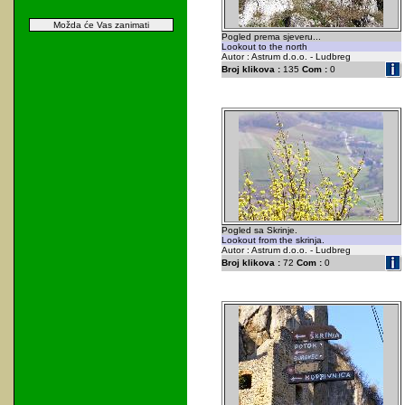
Možda će Vas zanimati
Pogled prema sjeveru...
Lookout to the north
Autor : Astrum d.o.o. - Ludbreg
Broj klikova :
135
Com :
0
Pogled sa Skrinje.
Lookout from the skrinja.
Autor : Astrum d.o.o. - Ludbreg
Broj klikova :
72
Com :
0