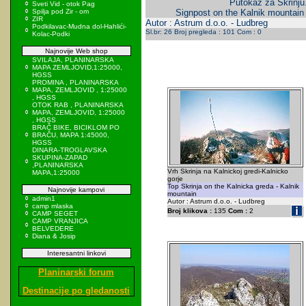
Putokaz za Skrinju
Sveti Vid - otok Pag
Spilja pod Zir - om
Signpost on the Kalnik mountain 
ZIR
Autor : Astrum d.o.o. - Ludbreg
Podkilavac-Mudna dol-Hahlići-
Sl.br: 26 Broj pregleda : 101 Com : 0
Kolac-Podki
Najnovije Web shop
SVILAJA, PLANINARSKA
MAPA ZEMLJOVID,1:25000,
HGSS
PROMINA , PLANINARSKA
MAPA, ZEMLJOVID , 1:25000
, HGSS
OTOK RAB , PLANINARSKA
MAPA, ZEMLJOVID, 1:25000
, HGSS
BRAČ BIKE, BICIKLOM PO
BRAČU, MAPA 1:45000,
HGSS
DINARA-TROGLAVSKA
SKUPINA-ZAPAD
,PLANINARSKA
Vrh Skrinja na Kalnickoj gredi-Kalnicko
MAPA,1:25000
gorje
Top Skrinja on the Kalnicka greda - Kalnik
Najnovije kampovi
mountain
admin1
Autor : Astrum d.o.o. - Ludbreg
camp mlaska
Broj klikova :
135
Com :
2
CAMP SEGET
CAMP VRANJICA
BELVEDERE
Diana & Josip
Interesantni linkovi
Planinarski forum
Destinacije po gledanosti