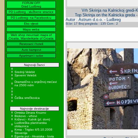
FORUM OFF
Grad Ludbreg
Vrh Skrinja na Kalnickoj gredi-K
PD Ludbreg - službene stranice
Top Skrinja on the Kalnicka greda 
PD Ludbreg- na Facebook-u
Autor : Astrum d.o.o. - Ludbreg
Eko vijesti
Sl.br: 17 Broj pregleda : 135 Com : 2
Mapa weba
Web shop mountain maps of
Croatia, Wanderkarte of Croatia
Restorani i hoteli
Auto kampovi
Apartmani i sobe
Najnoviji članci
Srednji Velebit
Sjeverni Velebit
Dramatično u snježnoj mećavi
na 2500 ndm
Češka smrčkovica
Najnovije destinacije
Omiska Dinara Kruzno
Biokovo - vrhovi
Križevci - Kalnik (pl. dom)
Ludbreška planinarska
obilaznica
Krma - Triglav 4/5.10.2008
Slovenija
Egeria put - Hrvatska - Iovia