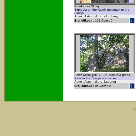
Putokaz za Skrinju.
Signpost on the Kalnik mountain to the
Skrinja.
Autor : Astrum d.o.o. - Ludbreg
Broj klikova :
101
Com :
0
Prilaz Škrinji ljeti. 1.7.06. Kalnička greda.
Pass to the Škrinja in summer.
Autor : Astrum d.o.o.-Ludbreg
Broj klikova :
96
Com :
0