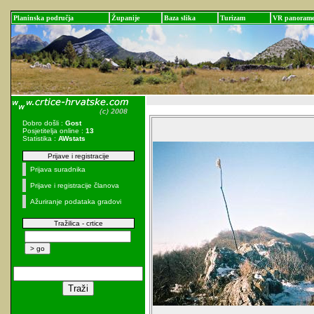
Planinska područja
Županije
Baza slika
Turizam
VR panoram
Dobro došli :
Gost
Posjetitelja online :
13
Statistika :
AWstats
Prijave i registracije
Prijava suradnika
Prijave i registracije članova
Ažuriranje podataka gradovi
Tražilica - crtice