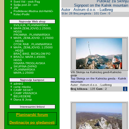
Putokaz za Skrinju
Sveti Vid - otok Pag
Spilja pod Zir - om
Signpost on the Kalnik mountain 
ZIR
Autor : Astrum d.o.o. - Ludbreg
Podkilavac-Mudna dol-Hahlići-
Sl.br: 26 Broj pregleda : 101 Com : 0
Kolac-Podki
Najnovije Web shop
SVILAJA, PLANINARSKA
MAPA ZEMLJOVID,1:25000,
HGSS
PROMINA , PLANINARSKA
MAPA, ZEMLJOVID , 1:25000
, HGSS
OTOK RAB , PLANINARSKA
MAPA, ZEMLJOVID, 1:25000
, HGSS
BRAČ BIKE, BICIKLOM PO
BRAČU, MAPA 1:45000,
HGSS
DINARA-TROGLAVSKA
SKUPINA-ZAPAD
,PLANINARSKA
Vrh Skrinja na Kalnickoj gredi-Kalnicko
MAPA,1:25000
gorje
Top Skrinja on the Kalnicka greda - Kalnik
Najnovije kampovi
mountain
admin1
Autor : Astrum d.o.o. - Ludbreg
camp mlaska
Broj klikova :
135
Com :
2
CAMP SEGET
CAMP VRANJICA
BELVEDERE
Diana & Josip
Interesantni linkovi
Planinarski forum
Destinacije po gledanosti