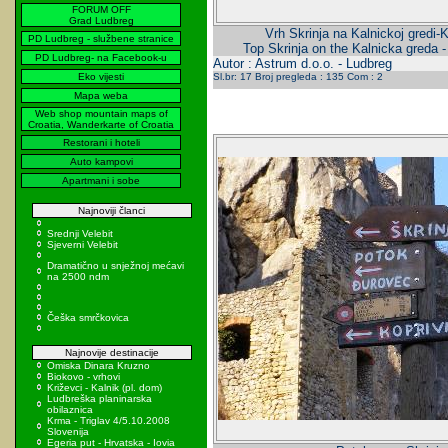
FORUM OFF
Grad Ludbreg
Vrh Skrinja na Kalnickoj gredi-K
PD Ludbreg - službene stranice
Top Skrinja on the Kalnicka greda 
PD Ludbreg- na Facebook-u
Autor : Astrum d.o.o. - Ludbreg
Eko vijesti
Sl.br: 17 Broj pregleda : 135 Com : 2
Mapa weba
Web shop mountain maps of
Croatia, Wanderkarte of Croatia
Restorani i hoteli
Auto kampovi
Apartmani i sobe
Najnoviji članci
Srednji Velebit
Sjeverni Velebit
Dramatično u snježnoj mećavi
na 2500 ndm
Češka smrčkovica
Najnovije destinacije
Omiska Dinara Kruzno
Biokovo - vrhovi
Križevci - Kalnik (pl. dom)
Ludbreška planinarska
obilaznica
Krma - Triglav 4/5.10.2008
Slovenija
Egeria put - Hrvatska - Iovia