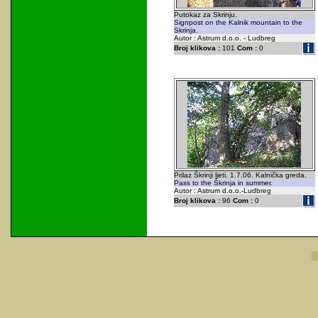
Putokaz za Skrinju.
Signpost on the Kalnik mountain to the
Skrinja.
Autor : Astrum d.o.o. - Ludbreg
Broj klikova :
101
Com :
0
Prilaz Škrinji ljeti. 1.7.06. Kalnička greda.
Pass to the Škrinja in summer.
Autor : Astrum d.o.o.-Ludbreg
Broj klikova :
96
Com :
0