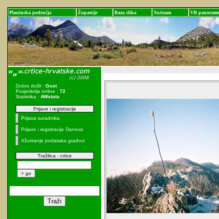
Planinska područja
Županije
Baza slika
Turizam
VR panoram
Dobro došli :
Gost
Posjetitelja online :
72
Statistika :
AWstats
Prijave i registracije
Prijava suradnika
Prijave i registracije članova
Ažuriranje podataka gradovi
Tražilica - crtice