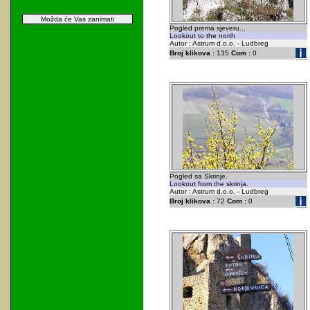
Možda će Vas zanimati
Pogled prema sjeveru...
Lookout to the north
Autor : Astrum d.o.o. - Ludbreg
Broj klikova :
135
Com :
0
Pogled sa Skrinje.
Lookout from the skrinja.
Autor : Astrum d.o.o. - Ludbreg
Broj klikova :
72
Com :
0