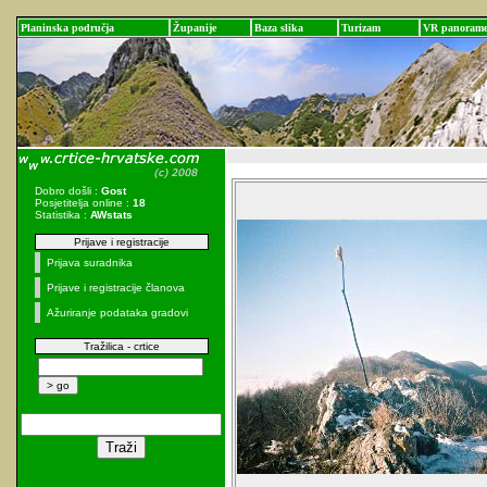
Planinska područja
Županije
Baza slika
Turizam
VR panoram
Dobro došli :
Gost
Posjetitelja online :
18
Statistika :
AWstats
Prijave i registracije
Prijava suradnika
Prijave i registracije članova
Ažuriranje podataka gradovi
Tražilica - crtice