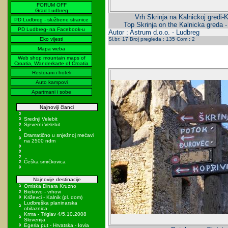
FORUM OFF
Grad Ludbreg
Vrh Skrinja na Kalnickoj gredi-K
PD Ludbreg - službene stranice
Top Skrinja on the Kalnicka greda 
PD Ludbreg- na Facebook-u
Autor : Astrum d.o.o. - Ludbreg
Eko vijesti
Sl.br: 17 Broj pregleda : 135 Com : 2
Mapa weba
Web shop mountain maps of
Croatia, Wanderkarte of Croatia
Restorani i hoteli
Auto kampovi
Apartmani i sobe
Najnoviji članci
Srednji Velebit
Sjeverni Velebit
Dramatično u snježnoj mećavi
na 2500 ndm
Češka smrčkovica
Najnovije destinacije
Omiska Dinara Kruzno
Biokovo - vrhovi
Križevci - Kalnik (pl. dom)
Ludbreška planinarska
obilaznica
Krma - Triglav 4/5.10.2008
Slovenija
Egeria put - Hrvatska - Iovia