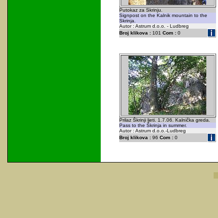
Putokaz za Skrinju.
Signpost on the Kalnik mountain to the
Skrinja.
Autor : Astrum d.o.o. - Ludbreg
Broj klikova :
101
Com :
0
Prilaz Škrinji ljeti. 1.7.06. Kalnička greda.
Pass to the Škrinja in summer.
Autor : Astrum d.o.o.-Ludbreg
Broj klikova :
96
Com :
0