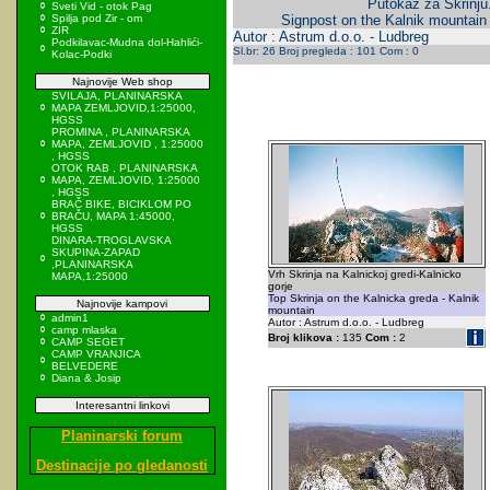
Putokaz za Skrinju
Sveti Vid - otok Pag
Spilja pod Zir - om
Signpost on the Kalnik mountain 
ZIR
Autor : Astrum d.o.o. - Ludbreg
Podkilavac-Mudna dol-Hahlići-
Sl.br: 26 Broj pregleda : 101 Com : 0
Kolac-Podki
Najnovije Web shop
SVILAJA, PLANINARSKA
MAPA ZEMLJOVID,1:25000,
HGSS
PROMINA , PLANINARSKA
MAPA, ZEMLJOVID , 1:25000
, HGSS
OTOK RAB , PLANINARSKA
MAPA, ZEMLJOVID, 1:25000
, HGSS
BRAČ BIKE, BICIKLOM PO
BRAČU, MAPA 1:45000,
HGSS
DINARA-TROGLAVSKA
SKUPINA-ZAPAD
,PLANINARSKA
Vrh Skrinja na Kalnickoj gredi-Kalnicko
MAPA,1:25000
gorje
Top Skrinja on the Kalnicka greda - Kalnik
Najnovije kampovi
mountain
admin1
Autor : Astrum d.o.o. - Ludbreg
camp mlaska
Broj klikova :
135
Com :
2
CAMP SEGET
CAMP VRANJICA
BELVEDERE
Diana & Josip
Interesantni linkovi
Planinarski forum
Destinacije po gledanosti