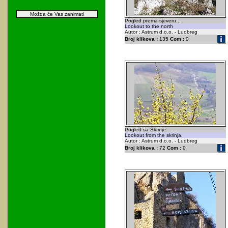
Možda će Vas zanimati
Pogled prema sjeveru...
Lookout to the north
Autor : Astrum d.o.o. - Ludbreg
Broj klikova :
135
Com :
0
Pogled sa Skrinje.
Lookout from the skrinja.
Autor : Astrum d.o.o. - Ludbreg
Broj klikova :
72
Com :
0