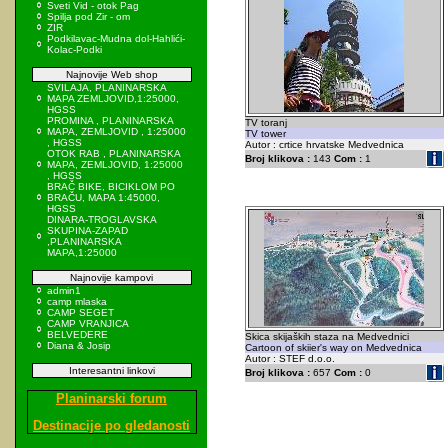
Sveti Vid - otok Pag
Spilja pod Zir - om
ZIR
Podkilavac-Mudna dol-Hahlići-
Kolac-Podki
Najnovije Web shop
SVILAJA, PLANINARSKA
MAPA ZEMLJOVID,1:25000,
HGSS
PROMINA , PLANINARSKA
TV toranj
MAPA, ZEMLJOVID , 1:25000
TV tower
, HGSS
Autor : crtice hrvatske Medvednica
OTOK RAB , PLANINARSKA
Broj klikova :
143
Com :
1
MAPA, ZEMLJOVID, 1:25000
, HGSS
BRAČ BIKE, BICIKLOM PO
BRAČU, MAPA 1:45000,
HGSS
DINARA-TROGLAVSKA
SKUPINA-ZAPAD
,PLANINARSKA
MAPA,1:25000
Najnovije kampovi
admin1
camp mlaska
CAMP SEGET
CAMP VRANJICA
BELVEDERE
Skica skijaških staza na Medvednici
Diana & Josip
Cartoon of skiier's way on Medvednica
Autor : STEF d.o.o.
Interesantni linkovi
Broj klikova :
657
Com :
0
Planinarski forum
Destinacije po gledanosti