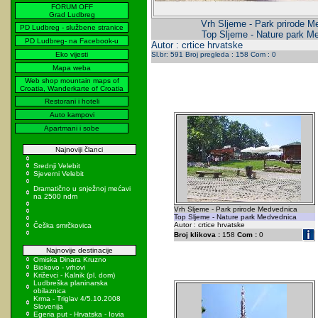
FORUM OFF
Grad Ludbreg
Vrh Sljeme - Park prirode M
PD Ludbreg - službene stranice
Top Sljeme - Nature park M
PD Ludbreg- na Facebook-u
Autor : crtice hrvatske
Eko vijesti
Sl.br: 591 Broj pregleda : 158 Com : 0
Mapa weba
Web shop mountain maps of
Croatia, Wanderkarte of Croatia
Restorani i hoteli
Auto kampovi
Apartmani i sobe
Najnoviji članci
Srednji Velebit
Sjeverni Velebit
Dramatično u snježnoj mećavi
na 2500 ndm
Vrh Sljeme - Park prirode Medvednica
Top Sljeme - Nature park Medvednica
Autor : crtice hrvatske
Češka smrčkovica
Broj klikova :
158
Com :
0
Najnovije destinacije
Omiska Dinara Kruzno
Biokovo - vrhovi
Križevci - Kalnik (pl. dom)
Ludbreška planinarska
obilaznica
Krma - Triglav 4/5.10.2008
Slovenija
Egeria put - Hrvatska - Iovia