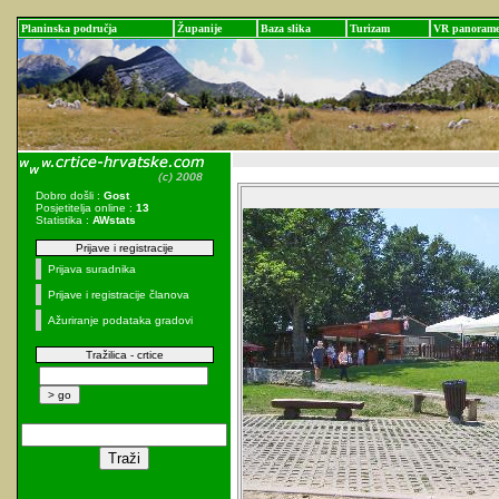
Planinska područja
Županije
Baza slika
Turizam
VR panoram
Dobro došli :
Gost
Posjetitelja online :
13
Statistika :
AWstats
Prijave i registracije
Prijava suradnika
Prijave i registracije članova
Ažuriranje podataka gradovi
Tražilica - crtice