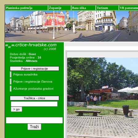
Planinska područja
Županije
Baza slika
Turizam
VR panoram
Dobro došli :
Gost
Posjetitelja online :
16
Statistika :
AWstats
Prijave i registracije
Prijava suradnika
Prijave i registracije članova
Ažuriranje podataka gradovi
Tražilica - crtice