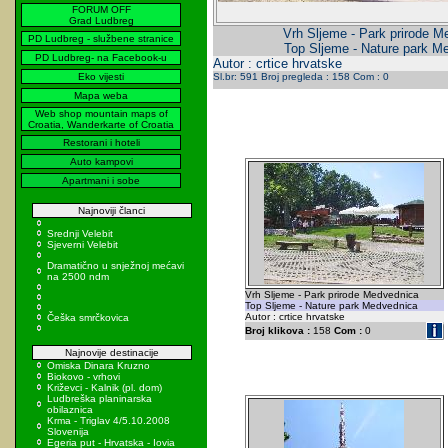
FORUM OFF
Grad Ludbreg
Vrh Sljeme - Park prirode M
PD Ludbreg - službene stranice
Top Sljeme - Nature park M
PD Ludbreg- na Facebook-u
Autor : crtice hrvatske
Eko vijesti
Sl.br: 591 Broj pregleda : 158 Com : 0
Mapa weba
Web shop mountain maps of
Croatia, Wanderkarte of Croatia
Restorani i hoteli
Auto kampovi
Apartmani i sobe
Najnoviji članci
Srednji Velebit
Sjeverni Velebit
Dramatično u snježnoj mećavi
na 2500 ndm
Vrh Sljeme - Park prirode Medvednica
Top Sljeme - Nature park Medvednica
Autor : crtice hrvatske
Češka smrčkovica
Broj klikova :
158
Com :
0
Najnovije destinacije
Omiska Dinara Kruzno
Biokovo - vrhovi
Križevci - Kalnik (pl. dom)
Ludbreška planinarska
obilaznica
Krma - Triglav 4/5.10.2008
Slovenija
Egeria put - Hrvatska - Iovia