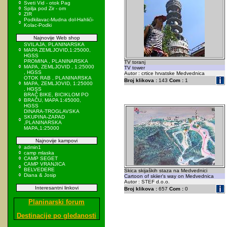
Sveti Vid - otok Pag
Spilja pod Zir - om
ZIR
Podkilavac-Mudna dol-Hahlići-
Kolac-Podki
Najnovije Web shop
SVILAJA, PLANINARSKA
MAPA ZEMLJOVID,1:25000,
HGSS
PROMINA , PLANINARSKA
TV toranj
MAPA, ZEMLJOVID , 1:25000
TV tower
, HGSS
Autor : crtice hrvatske Medvednica
OTOK RAB , PLANINARSKA
Broj klikova :
143
Com :
1
MAPA, ZEMLJOVID, 1:25000
, HGSS
BRAČ BIKE, BICIKLOM PO
BRAČU, MAPA 1:45000,
HGSS
DINARA-TROGLAVSKA
SKUPINA-ZAPAD
,PLANINARSKA
MAPA,1:25000
Najnovije kampovi
admin1
camp mlaska
CAMP SEGET
CAMP VRANJICA
BELVEDERE
Skica skijaških staza na Medvednici
Diana & Josip
Cartoon of skiier's way on Medvednica
Autor : STEF d.o.o.
Interesantni linkovi
Broj klikova :
657
Com :
0
Planinarski forum
Destinacije po gledanosti