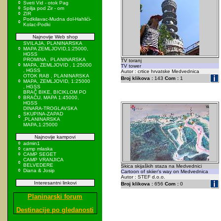
Sveti Vid - otok Pag
Spilja pod Zir - om
ZIR
Podkilavac-Mudna dol-Hahlići-
Kolac-Podki
Najnovije Web shop
SVILAJA, PLANINARSKA
MAPA ZEMLJOVID,1:25000,
HGSS
PROMINA , PLANINARSKA
TV toranj
MAPA, ZEMLJOVID , 1:25000
TV tower
, HGSS
Autor : crtice hrvatske Medvednica
OTOK RAB , PLANINARSKA
Broj klikova :
143
Com :
1
MAPA, ZEMLJOVID, 1:25000
, HGSS
BRAČ BIKE, BICIKLOM PO
BRAČU, MAPA 1:45000,
HGSS
DINARA-TROGLAVSKA
SKUPINA-ZAPAD
,PLANINARSKA
MAPA,1:25000
Najnovije kampovi
admin1
camp mlaska
CAMP SEGET
CAMP VRANJICA
BELVEDERE
Skica skijaških staza na Medvednici
Diana & Josip
Cartoon of skiier's way on Medvednica
Autor : STEF d.o.o.
Interesantni linkovi
Broj klikova :
656
Com :
0
Planinarski forum
Destinacije po gledanosti