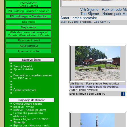
FORUM OFF
Grad Ludbreg
Vrh Sljeme - Park prirode M
PD Ludbreg - službene stranice
Top Sljeme - Nature park M
PD Ludbreg- na Facebook-u
Autor : crtice hrvatske
Eko vijesti
Sl.br: 591 Broj pregleda : 158 Com : 0
Mapa weba
Web shop mountain maps of
Croatia, Wanderkarte of Croatia
Restorani i hoteli
Auto kampovi
Apartmani i sobe
Najnoviji članci
Srednji Velebit
Sjeverni Velebit
Dramatično u snježnoj mećavi
na 2500 ndm
Vrh Sljeme - Park prirode Medvednica
Top Sljeme - Nature park Medvednica
Autor : crtice hrvatske
Češka smrčkovica
Broj klikova :
158
Com :
0
Najnovije destinacije
Omiska Dinara Kruzno
Biokovo - vrhovi
Križevci - Kalnik (pl. dom)
Ludbreška planinarska
obilaznica
Krma - Triglav 4/5.10.2008
Slovenija
Egeria put - Hrvatska - Iovia