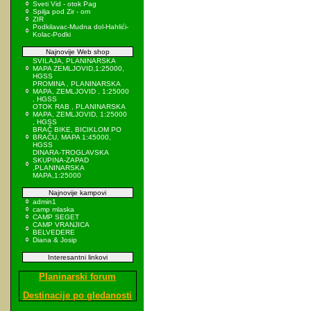
Sveti Vid - otok Pag
Spilja pod Zir - om
ZIR
Podkilavac-Mudna dol-Hahlići-
Kolac-Podki
Najnovije Web shop
SVILAJA, PLANINARSKA
MAPA ZEMLJOVID,1:25000,
HGSS
PROMINA , PLANINARSKA
MAPA, ZEMLJOVID , 1:25000
, HGSS
OTOK RAB , PLANINARSKA
MAPA, ZEMLJOVID, 1:25000
, HGSS
BRAČ BIKE, BICIKLOM PO
BRAČU, MAPA 1:45000,
HGSS
DINARA-TROGLAVSKA
SKUPINA-ZAPAD
,PLANINARSKA
MAPA,1:25000
Najnovije kampovi
admin1
camp mlaska
CAMP SEGET
CAMP VRANJICA
BELVEDERE
Diana & Josip
Interesantni linkovi
Planinarski forum
Destinacije po gledanosti