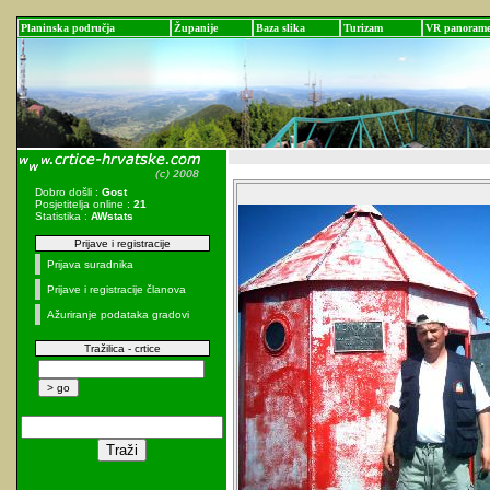
Planinska područja
Županije
Baza slika
Turizam
VR panoram
Dobro došli :
Gost
Posjetitelja online :
21
Statistika :
AWstats
Prijave i registracije
Prijava suradnika
Prijave i registracije članova
Ažuriranje podataka gradovi
Tražilica - crtice