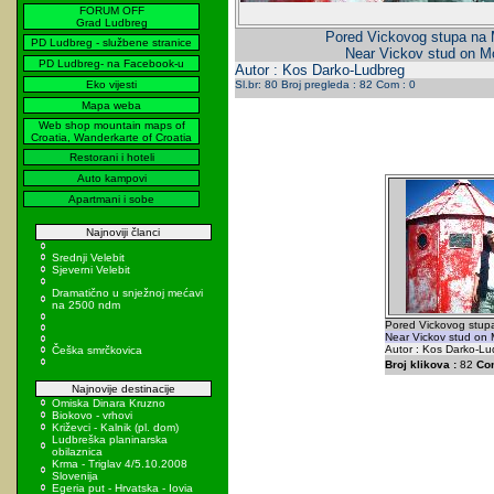
FORUM OFF
Grad Ludbreg
Pored Vickovog stupa na 
PD Ludbreg - službene stranice
Near Vickov stud on M
PD Ludbreg- na Facebook-u
Autor : Kos Darko-Ludbreg
Eko vijesti
Sl.br: 80 Broj pregleda : 82 Com : 0
Mapa weba
Web shop mountain maps of
Croatia, Wanderkarte of Croatia
Restorani i hoteli
Auto kampovi
Apartmani i sobe
Najnoviji članci
Srednji Velebit
Sjeverni Velebit
Dramatično u snježnoj mećavi
na 2500 ndm
Pored Vickovog stup
Near Vickov stud on 
Autor : Kos Darko-Lu
Češka smrčkovica
Broj klikova :
82
Co
Najnovije destinacije
Omiska Dinara Kruzno
Biokovo - vrhovi
Križevci - Kalnik (pl. dom)
Ludbreška planinarska
obilaznica
Krma - Triglav 4/5.10.2008
Slovenija
Egeria put - Hrvatska - Iovia