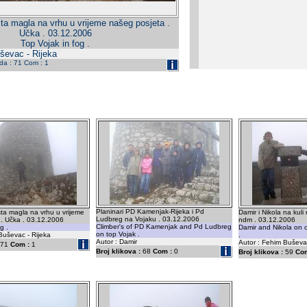
ta magla na vrhu u vrijeme našeg posjeta .
Učka . 03.12.2006
Top Vojak in fog .
ševac - Rijeka
eda : 71 Com : 1
Planinari PD Kamenjak-Rijeka i Pd
ta magla na vrhu u vrijeme
Damir i Nikola na kuli
Ludbreg na Vojaku . 03.12.2006
 . Učka . 03.12.2006
ndm . 03.12.2006
Climber's of PD Kamenjak and Pd Ludbreg
g .
Damir and Nikola on c
on top Vojak .
Buševac - Rijeka
.
Autor : Damir
Autor : Fehim Buševac
71
Com :
1
Broj klikova :
68
Com :
0
Broj klikova :
59
Com