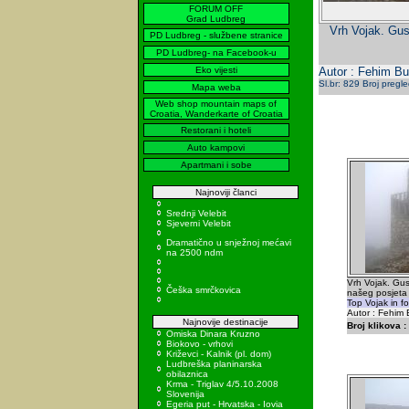
FORUM OFF
Grad Ludbreg
Vrh Vojak. Gus
PD Ludbreg - službene stranice
PD Ludbreg- na Facebook-u
Eko vijesti
Autor : Fehim Bu
Sl.br: 829 Broj pregl
Mapa weba
Web shop mountain maps of
Croatia, Wanderkarte of Croatia
Restorani i hoteli
Auto kampovi
Apartmani i sobe
Najnoviji članci
Srednji Velebit
Sjeverni Velebit
Dramatično u snježnoj mećavi
na 2500 ndm
Vrh Vojak. Gus
Češka smrčkovica
našeg posjeta
Top Vojak in fo
Autor : Fehim 
Najnovije destinacije
Broj klikova :
Omiska Dinara Kruzno
Biokovo - vrhovi
Križevci - Kalnik (pl. dom)
Ludbreška planinarska
obilaznica
Krma - Triglav 4/5.10.2008
Slovenija
Egeria put - Hrvatska - Iovia