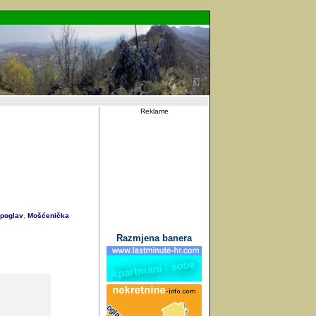
Reklame
poglav
Mošćenička
,
Razmjena banera