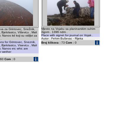
Mjesto na Vojaku sa planinarskim suhim
va za Grintovec, Snežnik,
žigom . 1396 ndm .
 Bjelolasicu, Viševicu , Mali
Place with signet for journal on Vojak .
, Nanos itd koji su vidljivi za
Autor : Fehim Buševac - Rijeka
 .
ons for Grintovec, Sneznik,
Broj klikova :
73
Com :
0
 Bjelolasicu, Visevicu , Mali
v, Nanos etc whic are
ar wether
60
Com :
0