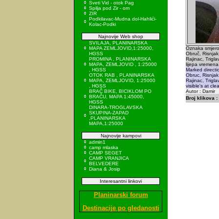
Sveti Vid - otok Pag
Spilja pod Zir - om
ZIR
Podkilavac-Mudna dol-Hahlići-
Kolac-Podki
Najnovije Web shop
SVILAJA, PLANINARSKA
MAPA ZEMLJOVID,1:25000,
Oznaka smjero
HGSS
Obruč, Risnjak,
PROMINA , PLANINARSKA
Rajinac, Triglav
MAPA, ZEMLJOVID , 1:25000
lijepa vremena
, HGSS
Marked directi
OTOK RAB , PLANINARSKA
Obruc, Risnjak,
MAPA, ZEMLJOVID, 1:25000
Rajinac, Trigla
, HGSS
visible's at cle
BRAČ BIKE, BICIKLOM PO
Autor : Damir
BRAČU, MAPA 1:45000,
Broj klikova :
HGSS
DINARA-TROGLAVSKA
SKUPINA-ZAPAD
,PLANINARSKA
MAPA,1:25000
Najnovije kampovi
admin1
camp mlaska
CAMP SEGET
CAMP VRANJICA
BELVEDERE
Diana & Josip
Interesantni linkovi
Planinarski forum
Destinacije po gledanosti