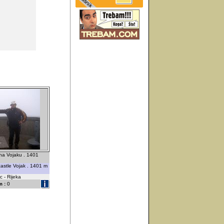
 na Vojaku . 1401
astle Vojak . 1401 m
 - Rijeka
 :
0