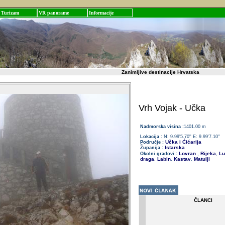
Turizam
VR panorame
Informacije
Zanimljive destinacije Hrvatska
Vrh Vojak - Učka
Nadmorska visina :
1401.00 m
Lokacija :
N: 9.99'5.70'' E: 9.99'7.10''
Učka i Ćićarija
Područje :
Istarska
Županija :
Lovran
Rijeka
Lu
Okolni gradovi :
,
,
draga
Labin
Kastav
Matulji
,
,
,
ČLANCI