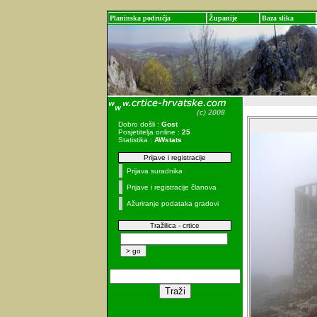
Planinska područja
Županije
Baza slika
Dobro došli :
Gost
Posjetitelja online :
25
Statistika :
AWstats
Prijave i registracije
Prijava suradnika
Prijave i registracije članova
Ažuriranje podataka gradovi
Tražilica - crtice