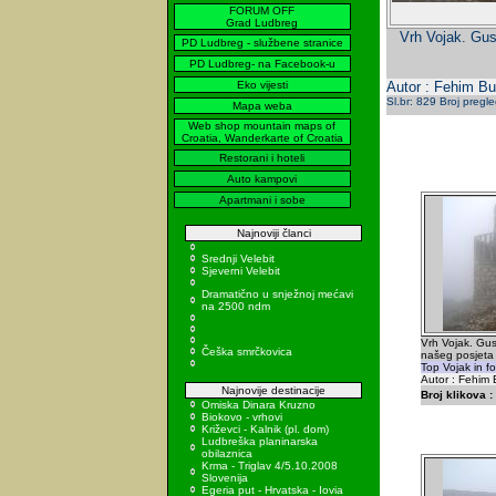
FORUM OFF
Grad Ludbreg
Vrh Vojak. Gus
PD Ludbreg - službene stranice
PD Ludbreg- na Facebook-u
Eko vijesti
Autor : Fehim Bu
Sl.br: 829 Broj pregl
Mapa weba
Web shop mountain maps of
Croatia, Wanderkarte of Croatia
Restorani i hoteli
Auto kampovi
Apartmani i sobe
Najnoviji članci
Srednji Velebit
Sjeverni Velebit
Dramatično u snježnoj mećavi
na 2500 ndm
Vrh Vojak. Gus
Češka smrčkovica
našeg posjeta
Top Vojak in fo
Autor : Fehim 
Najnovije destinacije
Broj klikova :
Omiska Dinara Kruzno
Biokovo - vrhovi
Križevci - Kalnik (pl. dom)
Ludbreška planinarska
obilaznica
Krma - Triglav 4/5.10.2008
Slovenija
Egeria put - Hrvatska - Iovia