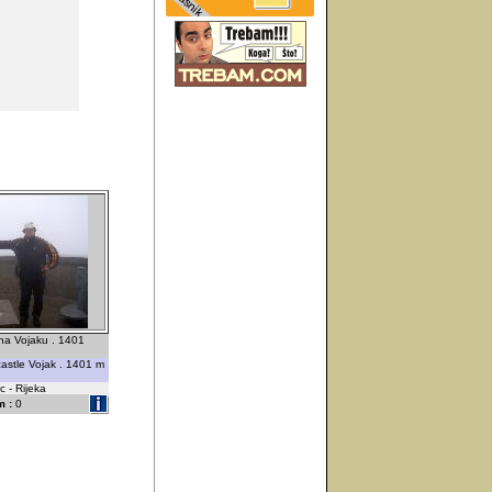
 na Vojaku . 1401
astle Vojak . 1401 m
 - Rijeka
 :
0