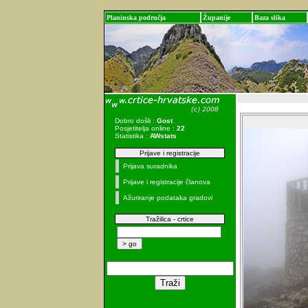
Planinska područja
Županije
Baza slika
Dobro došli :
Gost
Posjetitelja online :
22
Statistika :
AWstats
Prijave i registracije
Prijava suradnika
Prijave i registracije članova
Ažuriranje podataka gradovi
Tražilica - crtice