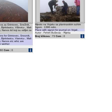
Mjesto na Vojaku sa planinarskim suhim
va za Grintovec, Snežnik,
žigom . 1396 ndm .
 Bjelolasicu, Viševicu , Mali
Place with signet for journal on Vojak .
, Nanos itd koji su vidljivi za
Autor : Fehim Buševac - Rijeka
 .
ons for Grintovec, Sneznik,
Broj klikova :
73
Com :
0
 Bjelolasicu, Visevicu , Mali
v, Nanos etc whic are
ar wether
60
Com :
0