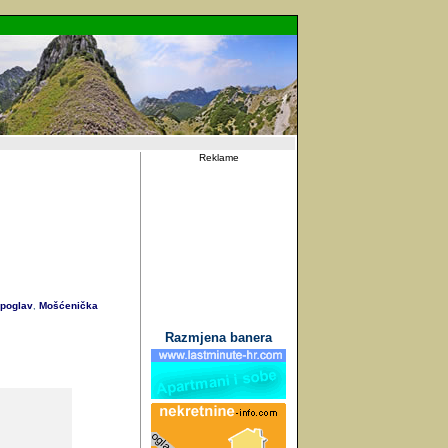
Reklame
poglav
Mošćenička
,
Razmjena banera