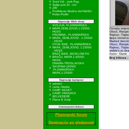
Sveti Vid - otok Pag
Spilja pod Zir - om
ZIR
Podkilavac-Mudna dol-Hahlići-
Kolac-Podki
Najnovije Web shop
SVILAJA, PLANINARSKA
MAPA ZEMLJOVID,1:25000,
Oznaka smjero
HGSS
Obruč, Risnjak,
PROMINA , PLANINARSKA
Rajinac, Triglav
MAPA, ZEMLJOVID , 1:25000
lijepa vremena
, HGSS
Marked directi
OTOK RAB , PLANINARSKA
Obruc, Risnjak,
MAPA, ZEMLJOVID, 1:25000
Rajinac, Trigla
, HGSS
visible's at cle
BRAČ BIKE, BICIKLOM PO
Autor : Damir
BRAČU, MAPA 1:45000,
Broj klikova :
HGSS
DINARA-TROGLAVSKA
SKUPINA-ZAPAD
,PLANINARSKA
MAPA,1:25000
Najnovije kampovi
admin1
camp mlaska
CAMP SEGET
CAMP VRANJICA
BELVEDERE
Diana & Josip
Interesantni linkovi
Planinarski forum
Destinacije po gledanosti