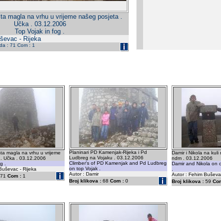
ta magla na vrhu u vrijeme našeg posjeta .
Učka . 03.12.2006
Top Vojak in fog .
ševac - Rijeka
eda : 71 Com : 1
Planinari PD Kamenjak-Rijeka i Pd
ta magla na vrhu u vrijeme
Damir i Nikola na kuli
Ludbreg na Vojaku . 03.12.2006
 . Učka . 03.12.2006
ndm . 03.12.2006
Climber's of PD Kamenjak and Pd Ludbreg
g .
Damir and Nikola on c
on top Vojak .
Buševac - Rijeka
.
Autor : Damir
Autor : Fehim Buševac
71
Com :
1
Broj klikova :
68
Com :
0
Broj klikova :
59
Com