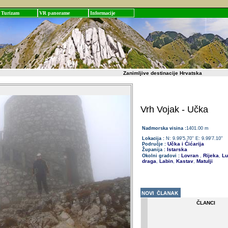
Turizam
VR panorame
Informacije
Zanimljive destinacije Hrvatska
Vrh Vojak - Učka
Nadmorska visina :
1401.00 m
Lokacija :
N: 9.99'5.70'' E: 9.99'7.10''
Učka i Ćićarija
Područje :
Istarska
Županija :
Lovran
Rijeka
Lu
Okolni gradovi :
,
,
draga
Labin
Kastav
Matulji
,
,
,
ČLANCI