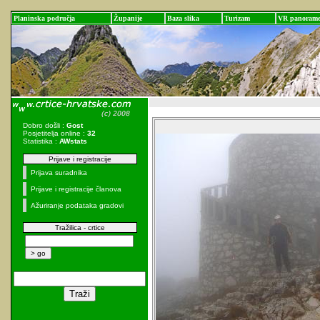
Planinska područja
Županije
Baza slika
Turizam
VR panoram
Dobro došli :
Gost
Posjetitelja online :
32
Statistika :
AWstats
Prijave i registracije
Prijava suradnika
Prijave i registracije članova
Ažuriranje podataka gradovi
Tražilica - crtice