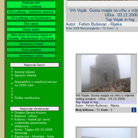
FORUM OFF
Grad Ludbreg
Vrh Vojak. Gusta magla na vrhu u vrij
PD Ludbreg - službene stranice
Učka . 03.12.2006
PD Ludbreg- na Facebook-u
Top Vojak in fog .
Eko vijesti
Autor : Fehim Buševac - Rijeka
Sl.br: 829 Broj pregleda : 71 Com : 1
Mapa weba
Web shop mountain maps of
Croatia, Wanderkarte of Croatia
Restorani i hoteli
Auto kampovi
Apartmani i sobe
Najnoviji članci
Srednji Velebit
Sjeverni Velebit
Dramatično u snježnoj mećavi
na 2500 ndm
Vrh Vojak. Gusta magla na vrhu u vrijeme
Češka smrčkovica
našeg posjeta . Učka . 03.12.2006
Top Vojak in fog .
Autor : Fehim Buševac - Rijeka
Najnovije destinacije
Broj klikova :
71
Com :
1
Omiska Dinara Kruzno
Biokovo - vrhovi
Križevci - Kalnik (pl. dom)
Ludbreška planinarska
obilaznica
Krma - Triglav 4/5.10.2008
Slovenija
Egeria put - Hrvatska - Iovia