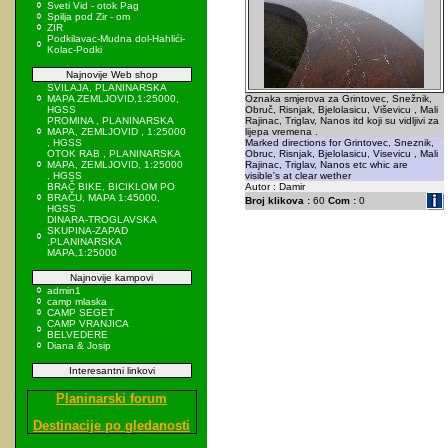
Sveti Vid - otok Pag
Spilja pod Zir - om
ZIR
Podkilavac-Mudna dol-Hahlići-
Kolac-Podki
Najnovije Web shop
SVILAJA, PLANINARSKA
MAPA ZEMLJOVID,1:25000,
Oznaka smjerova za Grintovec, Snežnik,
HGSS
Obruč, Risnjak, Bjelolasicu, Viševicu , Mali
PROMINA , PLANINARSKA
Rajinac, Triglav, Nanos itd koji su vidljivi za
MAPA, ZEMLJOVID , 1:25000
lijepa vremena .
, HGSS
Marked directions for Grintovec, Sneznik,
OTOK RAB , PLANINARSKA
Obruc, Risnjak, Bjelolasicu, Visevicu , Mali
MAPA, ZEMLJOVID, 1:25000
Rajinac, Triglav, Nanos etc whic are
, HGSS
visible's at clear wether
BRAČ BIKE, BICIKLOM PO
Autor : Damir
BRAČU, MAPA 1:45000,
Broj klikova :
60
Com :
0
HGSS
DINARA-TROGLAVSKA
SKUPINA-ZAPAD
,PLANINARSKA
MAPA,1:25000
Najnovije kampovi
admin1
camp mlaska
CAMP SEGET
CAMP VRANJICA
BELVEDERE
Diana & Josip
Interesantni linkovi
Planinarski forum
Destinacije po gledanosti