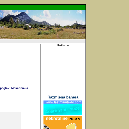
Reklame
poglav
Mošćenička
,
Razmjena banera