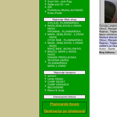
Sveti Vid - otok Pag
Spilja pod Zir - om
ZIR
Podkilavac-Mudna dol-Hahlići-
Kolac-Podki
Najnovije Web shop
SVILAJA, PLANINARSKA
MAPA ZEMLJOVID,1:25000,
Oznaka smjero
HGSS
Obruč, Risnjak,
PROMINA , PLANINARSKA
Rajinac, Triglav
MAPA, ZEMLJOVID , 1:25000
lijepa vremena
, HGSS
Marked directi
OTOK RAB , PLANINARSKA
Obruc, Risnjak,
MAPA, ZEMLJOVID, 1:25000
Rajinac, Trigla
, HGSS
visible's at cle
BRAČ BIKE, BICIKLOM PO
Autor : Damir
BRAČU, MAPA 1:45000,
Broj klikova :
HGSS
DINARA-TROGLAVSKA
SKUPINA-ZAPAD
,PLANINARSKA
MAPA,1:25000
Najnovije kampovi
admin1
camp mlaska
CAMP SEGET
CAMP VRANJICA
BELVEDERE
Diana & Josip
Interesantni linkovi
Planinarski forum
Destinacije po gledanosti