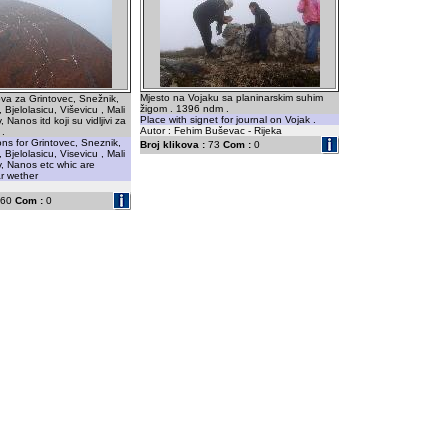
Mjesto na Vojaku sa planinarskim suhim
va za Grintovec, Snežnik,
žigom . 1396 ndm .
 Bjelolasicu, Viševicu , Mali
Place with signet for journal on Vojak .
, Nanos itd koji su vidljivi za
Autor : Fehim Buševac - Rijeka
 .
ons for Grintovec, Sneznik,
Broj klikova :
73
Com :
0
 Bjelolasicu, Visevicu , Mali
v, Nanos etc whic are
ar wether
60
Com :
0