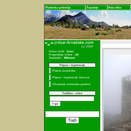
Planinska područja
Županije
Baza slika
Dobro došli :
Gost
Posjetitelja online :
24
Statistika :
AWstats
Prijave i registracije
Prijava suradnika
Prijave i registracije članova
Ažuriranje podataka gradovi
Tražilica - crtice