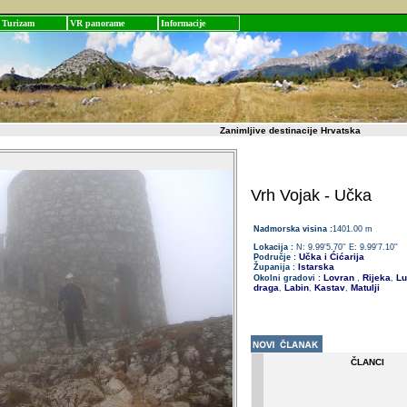
Turizam
VR panorame
Informacije
Zanimljive destinacije Hrvatska
Vrh Vojak - Učka
Nadmorska visina :
1401.00 m
Lokacija :
N: 9.99'5.70'' E: 9.99'7.10''
Učka i Ćićarija
Područje :
Istarska
Županija :
Lovran
Rijeka
Lu
Okolni gradovi :
,
,
draga
Labin
Kastav
Matulji
,
,
,
ČLANCI