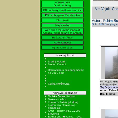
FORUM OFF
Grad Ludbreg
Vrh Vojak. Gus
PD Ludbreg - službene stranice
PD Ludbreg- na Facebook-u
Eko vijesti
Autor : Fehim Bu
Sl.br: 829 Broj pregl
Mapa weba
Web shop mountain maps of
Croatia, Wanderkarte of Croatia
Restorani i hoteli
Auto kampovi
Apartmani i sobe
Najnoviji članci
Srednji Velebit
Sjeverni Velebit
Dramatično u snježnoj mećavi
na 2500 ndm
Vrh Vojak. Gus
Češka smrčkovica
našeg posjeta
Top Vojak in fo
Autor : Fehim 
Najnovije destinacije
Broj klikova :
Omiska Dinara Kruzno
Biokovo - vrhovi
Križevci - Kalnik (pl. dom)
Ludbreška planinarska
obilaznica
Krma - Triglav 4/5.10.2008
Slovenija
Egeria put - Hrvatska - Iovia