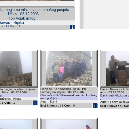
ta magla na vrhu u vrijeme našeg posjeta .
Učka . 03.12.2006
Top Vojak in fog .
ševac - Rijeka
eda : 71 Com : 1
Planinari PD Kamenjak-Rijeka i Pd
ta magla na vrhu u vrijeme
Damir i Nikola na kuli
Ludbreg na Vojaku . 03.12.2006
 . Učka . 03.12.2006
ndm . 03.12.2006
Climber's of PD Kamenjak and Pd Ludbreg
g .
Damir and Nikola on c
on top Vojak .
Buševac - Rijeka
.
Autor : Damir
Autor : Fehim Buševac
71
Com :
1
Broj klikova :
68
Com :
0
Broj klikova :
59
Com