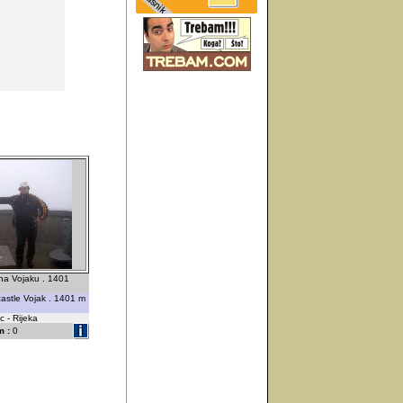
 na Vojaku . 1401
astle Vojak . 1401 m
 - Rijeka
 :
0