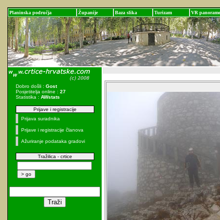
Planinska područja
Županije
Baza slika
Turizam
VR panoram
Dobro došli :
Gost
Posjetitelja online :
27
Statistika :
AWstats
Prijave i registracije
Prijava suradnika
Prijave i registracije članova
Ažuriranje podataka gradovi
Tražilica - crtice