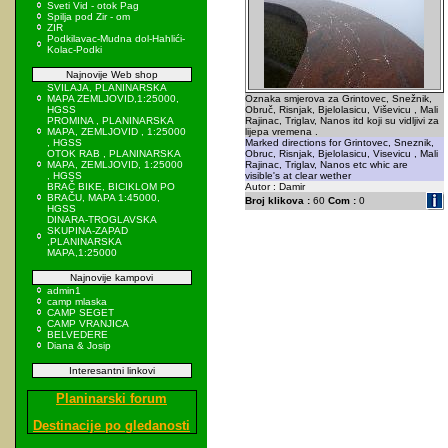
Sveti Vid - otok Pag
Spilja pod Zir - om
ZIR
Podkilavac-Mudna dol-Hahlići-
Kolac-Podki
Najnovije Web shop
SVILAJA, PLANINARSKA
MAPA ZEMLJOVID,1:25000,
Oznaka smjerova za Grintovec, Snežnik,
HGSS
Obruč, Risnjak, Bjelolasicu, Viševicu , Mali
PROMINA , PLANINARSKA
Rajinac, Triglav, Nanos itd koji su vidljivi za
MAPA, ZEMLJOVID , 1:25000
lijepa vremena .
, HGSS
Marked directions for Grintovec, Sneznik,
OTOK RAB , PLANINARSKA
Obruc, Risnjak, Bjelolasicu, Visevicu , Mali
MAPA, ZEMLJOVID, 1:25000
Rajinac, Triglav, Nanos etc whic are
, HGSS
visible's at clear wether
BRAČ BIKE, BICIKLOM PO
Autor : Damir
BRAČU, MAPA 1:45000,
Broj klikova :
60
Com :
0
HGSS
DINARA-TROGLAVSKA
SKUPINA-ZAPAD
,PLANINARSKA
MAPA,1:25000
Najnovije kampovi
admin1
camp mlaska
CAMP SEGET
CAMP VRANJICA
BELVEDERE
Diana & Josip
Interesantni linkovi
Planinarski forum
Destinacije po gledanosti