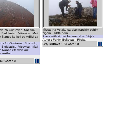
Mjesto na Vojaku sa planinarskim suhim
va za Grintovec, Snežnik,
žigom . 1396 ndm .
 Bjelolasicu, Viševicu , Mali
Place with signet for journal on Vojak .
, Nanos itd koji su vidljivi za
Autor : Fehim Buševac - Rijeka
 .
ons for Grintovec, Sneznik,
Broj klikova :
73
Com :
0
 Bjelolasicu, Visevicu , Mali
v, Nanos etc whic are
ar wether
60
Com :
0