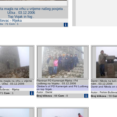
ta magla na vrhu u vrijeme našeg posjeta .
Učka . 03.12.2006
Top Vojak in fog .
ševac - Rijeka
eda : 71 Com : 1
Planinari PD Kamenjak-Rijeka i Pd
ta magla na vrhu u vrijeme
Damir i Nikola na kuli
Ludbreg na Vojaku . 03.12.2006
 . Učka . 03.12.2006
ndm . 03.12.2006
Climber's of PD Kamenjak and Pd Ludbreg
g .
Damir and Nikola on c
on top Vojak .
Buševac - Rijeka
.
Autor : Damir
Autor : Fehim Buševac
71
Com :
1
Broj klikova :
68
Com :
0
Broj klikova :
59
Com