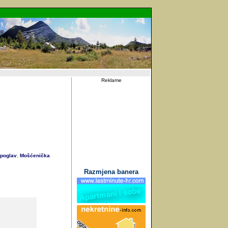
Reklame
poglav
Mošćenička
,
Razmjena banera