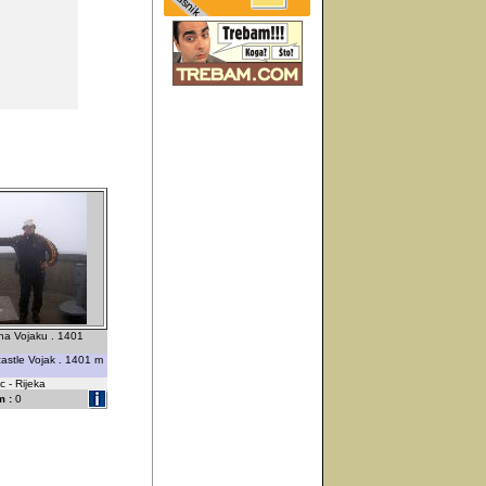
 na Vojaku . 1401
astle Vojak . 1401 m
 - Rijeka
 :
0