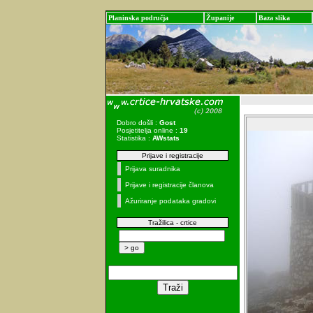
Planinska područja
Županije
Baza slika
Dobro došli :
Gost
Posjetitelja online :
19
Statistika :
AWstats
Prijave i registracije
Prijava suradnika
Prijave i registracije članova
Ažuriranje podataka gradovi
Tražilica - crtice