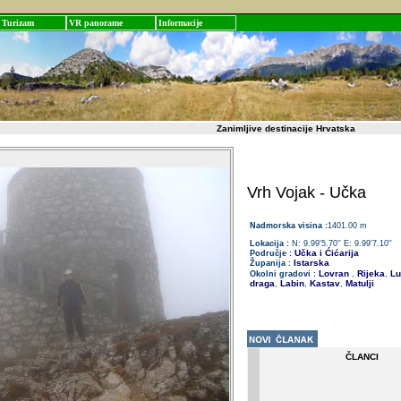
Turizam
VR panorame
Informacije
Zanimljive destinacije Hrvatska
Vrh Vojak - Učka
Nadmorska visina :
1401.00 m
Lokacija :
N: 9.99'5.70'' E: 9.99'7.10''
Učka i Ćićarija
Područje :
Istarska
Županija :
Lovran
Rijeka
Lu
Okolni gradovi :
,
,
draga
Labin
Kastav
Matulji
,
,
,
ČLANCI