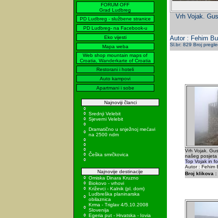
FORUM OFF
Grad Ludbreg
Vrh Vojak. Gus
PD Ludbreg - službene stranice
PD Ludbreg- na Facebook-u
Eko vijesti
Autor : Fehim Bu
Sl.br: 829 Broj pregl
Mapa weba
Web shop mountain maps of
Croatia, Wanderkarte of Croatia
Restorani i hoteli
Auto kampovi
Apartmani i sobe
Najnoviji članci
Srednji Velebit
Sjeverni Velebit
Dramatično u snježnoj mećavi
na 2500 ndm
Vrh Vojak. Gus
Češka smrčkovica
našeg posjeta
Top Vojak in fo
Autor : Fehim 
Najnovije destinacije
Broj klikova :
Omiska Dinara Kruzno
Biokovo - vrhovi
Križevci - Kalnik (pl. dom)
Ludbreška planinarska
obilaznica
Krma - Triglav 4/5.10.2008
Slovenija
Egeria put - Hrvatska - Iovia