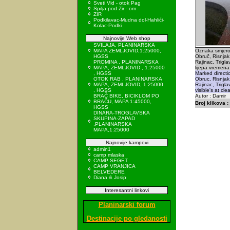
Sveti Vid - otok Pag
Spilja pod Zir - om
ZIR
Podkilavac-Mudna dol-Hahlići-
Kolac-Podki
Najnovije Web shop
SVILAJA, PLANINARSKA
MAPA ZEMLJOVID,1:25000,
Oznaka smjero
HGSS
Obruč, Risnjak,
PROMINA , PLANINARSKA
Rajinac, Triglav
MAPA, ZEMLJOVID , 1:25000
lijepa vremena
, HGSS
Marked directi
OTOK RAB , PLANINARSKA
Obruc, Risnjak,
MAPA, ZEMLJOVID, 1:25000
Rajinac, Trigla
, HGSS
visible's at cle
BRAČ BIKE, BICIKLOM PO
Autor : Damir
BRAČU, MAPA 1:45000,
Broj klikova :
HGSS
DINARA-TROGLAVSKA
SKUPINA-ZAPAD
,PLANINARSKA
MAPA,1:25000
Najnovije kampovi
admin1
camp mlaska
CAMP SEGET
CAMP VRANJICA
BELVEDERE
Diana & Josip
Interesantni linkovi
Planinarski forum
Destinacije po gledanosti